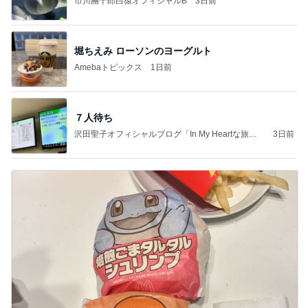
市川團十郎白猿オフィシャルB
3日前
堀ちえみ ローソンのヨーグルト
Amebaトピックス
1日前
７人待ち
沢田聖子オフィシャルブログ「In My Heartな旅日
3日前
記」by Ameba