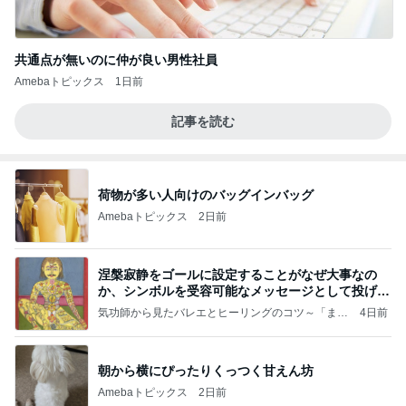
共通点が無いのに仲が良い男性社員
Amebaトピックス
1日前
記事を読む
荷物が多い人向けのバッグインバッグ
Amebaトピックス
2日前
涅槃寂静をゴールに設定することがなぜ大事なの
か、シンボルを受容可能なメッセージとして投げる
ことが
気功師から見たバレエとヒーリングのコツ～「まと
4日前
いのば」ブログ
朝から横にぴったりくっつく甘えん坊
Amebaトピックス
2日前