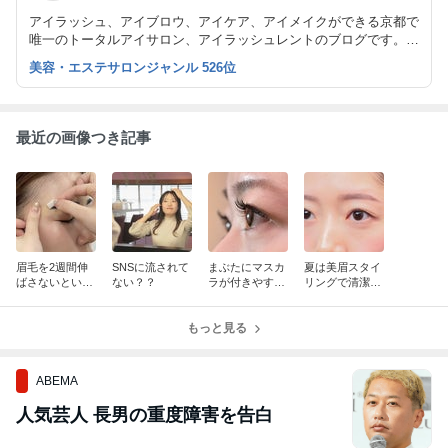
アイラッシュ、アイブロウ、アイケア、アイメイクができる京都で
唯一のトータルアイサロン、アイラッシュレントのブログです。
ナチュラルなまつエクを得意とし、大人綺麗を提案しています。
美容・エステサロンジャンル 526位
また、まつげエクステスクールも開講しています。
最近の画像つき記事
眉毛を2週間伸
SNSに流されて
まぶたにマスカ
夏は美眉スタイ
ばさないといけ
ない？？
ラが付きやすい
リングで清潔感
ない訳は？
方は…
を◎
もっと見る
ABEMA
人気芸人 長男の重度障害を告白