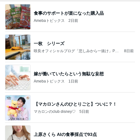
食事のサポートが楽になった購入品
Amebaトピックス
2日前
一枚 シリーズ
咲良オフィシャルブログ「悲しみから一抜け」Pow
8日前
ered by Ameba
嫁が働いていたらという無駄な妄想
Amebaトピックス
1日前
【マカロンさんのひとりごと】ついに？！
マカロンのclub disney♡
5日前
上原さくら AIの食事採点で93点