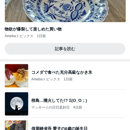
物欲が爆裂して楽しめた買い物
Amebaトピックス
1日前
記事を読む
コメダで食べた充分高級なかき氷
Amebaトピックス
1日前
桜島…噴火してた!? Σ(O_O；)
マッキー☆の日日是好日
4日前
假屋崎省吾 愛犬の6歳の誕生日