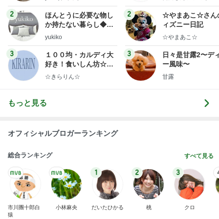
ミリーオフィシャ
ログ
2
2
ほんとうに必要な物し
☆やまあこ☆さん
か持たない暮らし◆Ke
ィズニー日記
ep Life Simple◆〜イ
yukiko
☆やまあこ☆
ンテリアのきろく〜
3
3
１００均・カルディ大
日々是甘露2〜デ
好き！食いしん坊☆き
ー風味〜
らりん☆のブログ
☆きらりん☆
甘露
もっと見る
オフィシャルブロガーランキング
総合ランキング
すべて見る
1
2
3
市川團十郎白
小林麻央
だいたひかる
桃
クロ
猿