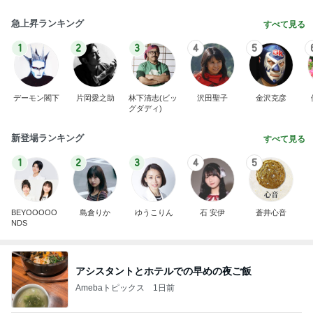
急上昇ランキング
すべて見る
1
2
3
4
5
デーモン閣下
片岡愛之助
林下清志(ビッ
沢田聖子
金沢克彦
グダディ)
新登場ランキング
すべて見る
1
2
3
4
5
BEYOOOOO
島倉りか
ゆうこりん
石 安伊
蒼井心音
NDS
アシスタントとホテルでの早めの夜ご飯
Amebaトピックス
1日前