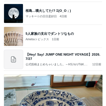
桜島…噴火してた!? Σ(O_O；)
マッキー☆の日日是好日
4日前
5人家族の支出でダントツなもの
Amebaトピックス
1日前
【Hey! Say! JUMP ONE NIGHT VOYAGE】2026.
7/27
公式投稿まとめちゃいました。～HSJ＆UT&K.O.
12日前
～