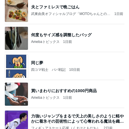
夫とファミレスで晩ごはん
武東由美オフィシャルブログ「MOTOちゃんとのは
1日前
っぴぃな毎日」Powered by Ameba
何度もサイズ感を調整したバッグ
Amebaトピックス
1日前
同じ夢
四コマ戦士 パパ戦記
10日前
買いまわりにおすすめの1000円商品
Amebaトピックス
1日前
力強いジャンプをまるで天上の美しさのように軽や
かに着氷その芸術性によって心奪われる魔法を織り
なす
フィギュアスケート応援（くまはともだち）
2日前