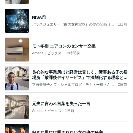
NISA①
パラスジュエリー（白美女神宝珠）の夢の記録（続
1日前
編）
モト冬樹 エアコンのセンサー交換
Amebaトピックス
12時間前
良心的な事業所ほど経営は苦しく、障害ある子の居
場所「放課後デイサービス」で深刻化する理念と現
実の
立石美津子オフィシャルブログ「テキトー母さんの
2日前
すすめ」Powered by Ameba
元夫に言われ言葉を失った一言
Amebaトピックス
1日前
好きな男には愛されない女の魂の秘密