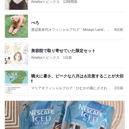
Amebaトピックス
12時間前
ぺろ
渡辺美奈代オフィシャルブログ「Minayo Land」P
9日前
owered by Ameba
美容院で取り寄せていた限定セット
Amebaトピックス
1日前
噴火に暑さ。ピークな八月は⚠️注意することが大切
❗️
マリアオフィシャルブログ「ひむかの風にさそわれ
2日前
て」Powered by Ameba