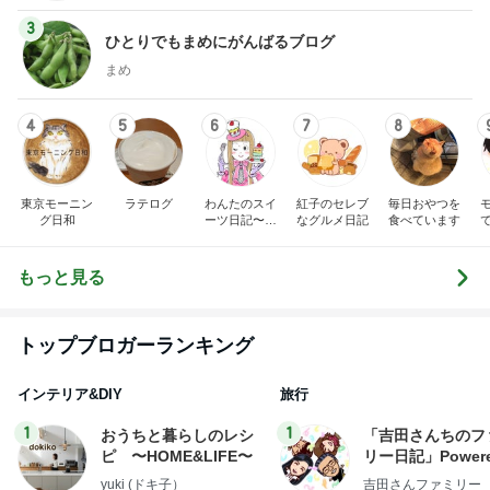
3
ひとりでもまめにがんばるブログ
まめ
4
5
6
7
8
東京モーニン
ラテログ
わんたのスイ
紅子のセレブ
毎日おやつを
グ日和
ーツ日記〜小
なグルメ日記
食べています
さな幸せ♡コ
ンビニスイー
ツ〜
もっと見る
トップブロガーランキング
インテリア&DIY
旅行
1
1
おうちと暮らしのレシ
「吉田さんちのフ
ピ 〜HOME&LIFE〜
リー日記」Powere
y Ameba 吉田さ
yuki (ドキ子）
吉田さんファミリー