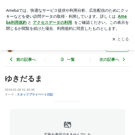
ゆきだるま | eyelash-Lento（アイラッシュ レント）
アプリをダウンロードして
ブログの更新通知
を受け取りまし
開く
ょう。
eyelash-Lento（アイラッシュ レント）
フォロー
前の記事へ
一覧
次の記事へ
ゆきだるま
2019-01-28 01:30:36
テーマ：
スタッフプライベート日記
広告を表示できませんでした