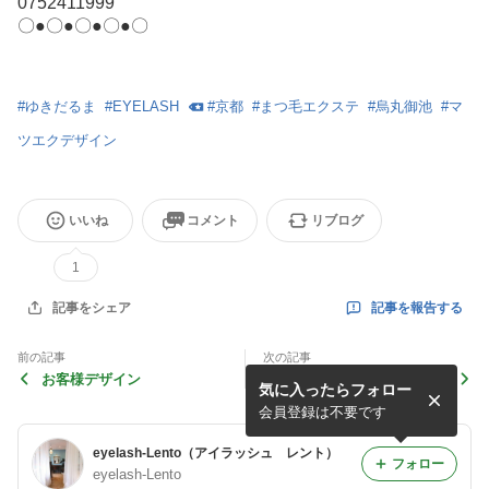
0752411999
〇●〇●〇●〇●〇
#
ゆきだるま
#
EYELASH
#
京都
#
まつ毛エクステ
#
烏丸御池
#
マ
ツエクデザイン
いいね
コメント
リブログ
1
記事を報告する
記事をシェア
前の記事
次の記事
お客様デザイン
細めで多め。
気に入ったらフォロー
会員登録は不要です
eyelash-Lento（アイラッシュ レント）
フォロー
eyelash-Lento