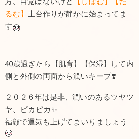
方、自覚はないけど
【しぼむ】【た
るむ】
土台作りが静かに始まってま
す
40歳過ぎたら【肌育】【保湿】して内
側と外側の両面から潤いキープ❣️
２０２６年は是非、潤いのあるツヤツ
ヤ、ピカピカ✨
福顔で
運気も上げてまいりましょう