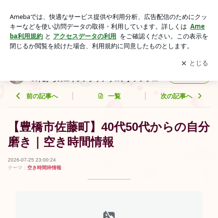
豊橋市で40代50代60代のエイジングケア｜空き状況 ララピ
ールたるみ改善 | 豊橋エステ|毛穴・美白・たるみ専門【40
アプリをダウンロードして
ブログの更新通知
を受け取りまし
開く
代・50代からのエイジングケアサロン】アンジェリーク
ょう。
豊橋エステ|毛穴・美白・たるみ専門【40代・
フォロー
50代からのエイジングケアサロン】アンジェ
リーク
前の記事へ
一覧
次の記事へ
【豊橋市佐藤町】40代50代からの自分
磨き｜空き時間情報
2026-07-25 23:00:24
テーマ：
空き時間枠情報