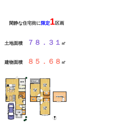
1
閑静な住宅街に
限定
区画
７８．３１
土地面積
㎡
８５．６８
建物面積
㎡