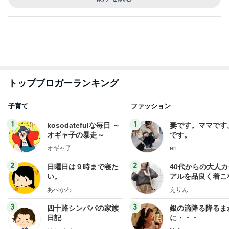
子育て
ファッション
1
1
kosodatefulな毎日 ～
妻です。ママです
オギャ子の暴走～
です。
オギャ子
eri.
2
2
日曜日は９時まで寝た
40代からの大人
い。
アルを品良く着こ
ファッションブロ
あべかわ
えりん
3
3
四十路シンパパの家族
銀の滴降る降るま
日記
に・・・
はやパパ
illallan
もっと見る
オフィシャルブロガーランキング
総合ランキング
すべて見る