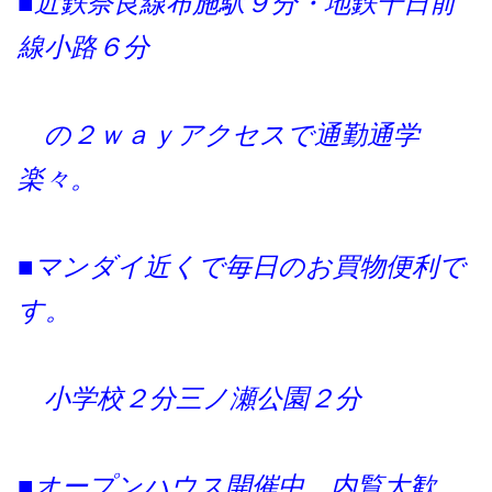
■近鉄奈良線布施駅９分・地鉄千日前
線小路６分
の２ｗａｙアクセスで通勤通学
楽々。
■マンダイ近くで
毎日のお買物便利で
す。
小学校２分三ノ瀬公園２分
■オープンハウス開催中、内覧大歓