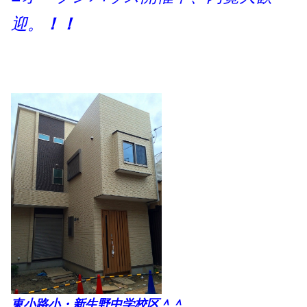
迎。
！！
東小路小・新生野中学校区＾＾