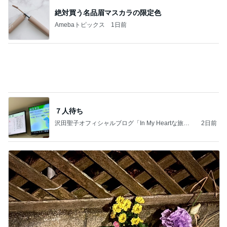
聖徳太子になりたいと思う夏休み
Amebaトピックス
1日前
同じ夢
四コマ戦士 パパ戦記
10日前
心地が良かった40代主婦たちの会話
Amebaトピックス
2日前
学生
日本人
7日前