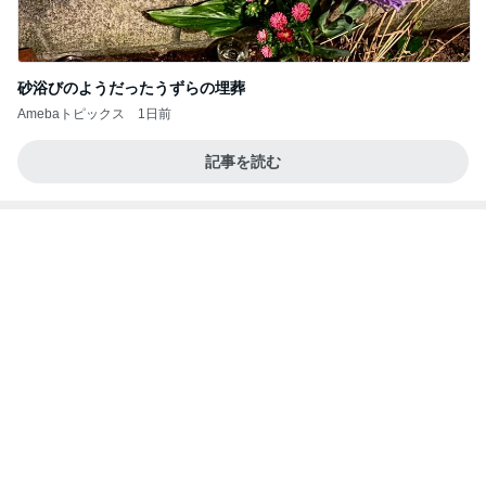
我慢できなくなりハワイで念願のお鮨
Amebaトピックス
11時間前
力強いジャンプをまるで天上の美しさのように軽や
かに着氷その芸術性によって心奪われる魔法を織り
なす
フィギュアスケート応援（くまはともだち）
1日前