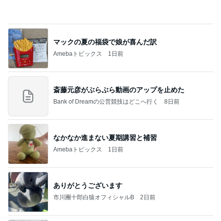
砂浴びのようだったうずらの埋葬
Amebaトピックス
1日前
記事を読む
堀ちえみ 遊び疲れた愛犬の姿
Amebaトピックス
1日前
夫とファミレスで晩ごはん
武東由美オフィシャルブログ「MOTOちゃんと
21時間前
のはっぴぃな毎日」Powered by Ameba