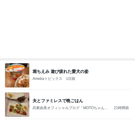
捨てたらお金がかかる不用品の値段
Amebaトピックス
14時間前
記事を読む
ママとママ友と触れ合った大自然
Amebaトピックス
2日前
お願い
モンスターアクアリウム＆レプタイルズ 買取販売
7日前
情報