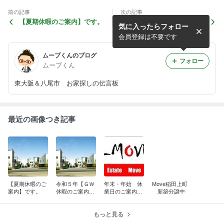
前の記事
次の記事
【夏期休暇のご案内】です。
東大阪市御厨中 リフォーム
気に入ったらフォロー
中古戸建
会員登録は不要です
ムーブくんのブログ
フォロー
ムーブくん
東大阪＆八尾市 お家探しの伝言板
最近の画像つき記事
【夏期休暇のご
令和５年【ＧＷ
年末・年始 休
Move稲田上町
案内】です。
休暇のご案内】
業日のご案内
新築分譲中
です。
Moveタウン戸
建用地分譲情報
もっと見る