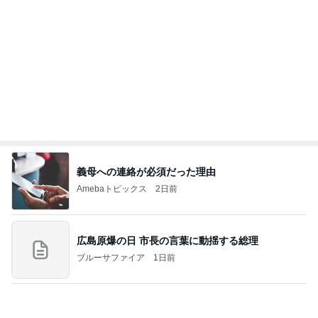
Amebaトピックス
1日前
ありがとうございます
市川團十郎白猿オフィシャルB
2日前
絶対買う名品眉マスカラの限定色
Amebaトピックス
1日前
７人待ち
沢田聖子オフィシャルブログ「In My Heartな旅日
2日前
記」by Ameba