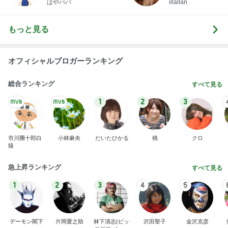
1
2
3
市川團十郎白
小林麻央
だいたひかる
桃
クロ
猿
急上昇ランキング
すべて見る
1
2
3
4
5
デーモン閣下
片岡愛之助
林下清志(ビッ
沢田聖子
金沢克彦
グダディ)
新登場ランキング
すべて見る
1
2
3
4
5
BEYOOOOO
島倉りか
ゆうこりん
石 安伊
蒼井心音
NDS