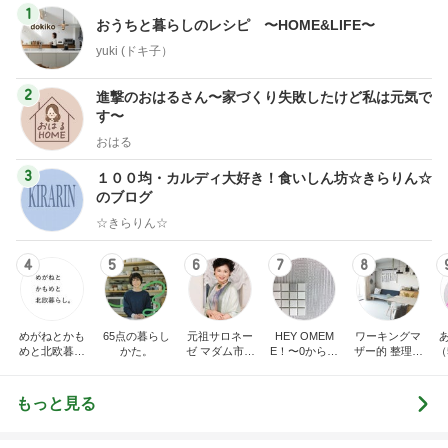
1
おうちと暮らしのレシピ 〜HOME&LIFE〜
yuki (ドキ子）
2
進撃のおはるさん〜家づくり失敗したけど私は元気で
す〜
おはる
3
１００均・カルディ大好き！食いしん坊☆きらりん☆
のブログ
☆きらりん☆
4
5
6
7
8
めがねとかも
65点の暮らし
元祖サロネー
HEY OMEM
ワーキングマ
めと北欧暮ら
かた。
ゼ マダム市川
E！〜0からの
ザー的 整理収
（
し
のほのぼのブ
家づくり〜
納 ＆ 北欧イン
ログ
テリア
もっと見る