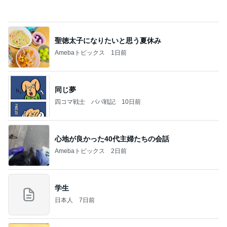
冷凍庫に入らないコストコの肉魚
Amebaトピックス
1日前
2026/07/27(K) 4本
何でかな？何でだろ？
11日前
真琴つばさ 被災地へ心からの祈り
Amebaトピックス
1日前
義母は観念した？
トンデモ義母ンヌからのストレスがヤバい。
2日前