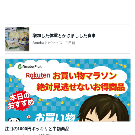
注目の1000円ポッキリと半額商品
Amebaトピックス
15時間前
記事を読む
尻尾の穴が大きく助かるオムツ
Amebaトピックス
1日前
レジェンド松下のなんでもプレゼン！
Amebaトピックス
4時間前
コストコで娘に言われ何も買わぬ夫
Amebaトピックス
1日前