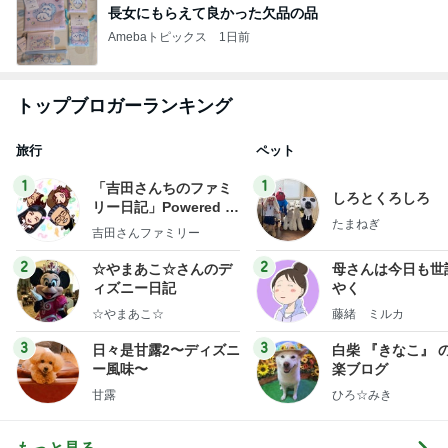
長女にもらえて良かった欠品の品
Amebaトピックス
1日前
トップブロガーランキング
旅行
ペット
1
1
「吉田さんちのファミ
しろとくろしろ
リー日記」Powered b
たまねぎ
y Ameba 吉田さんファ
吉田さんファミリー
ミリーオフィシャルブ
ログ
2
2
☆やまあこ☆さんのデ
母さんは今日も世
ィズニー日記
やく
☆やまあこ☆
藤緒 ミルカ
3
3
日々是甘露2〜ディズニ
白柴 『きなこ』 
ー風味〜
楽ブログ
甘露
ひろ☆みき