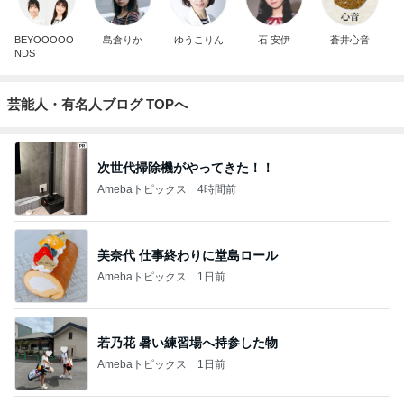
BEYOOOOO
島倉りか
ゆうこりん
石 安伊
蒼井心音
NDS
芸能人・有名人ブログ TOPへ
次世代掃除機がやってきた！！
Amebaトピックス
4時間前
美奈代 仕事終わりに堂島ロール
Amebaトピックス
1日前
若乃花 暑い練習場へ持参した物
Amebaトピックス
1日前