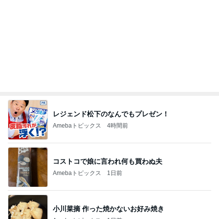
津久井教生 休むことも治療と実感
Amebaトピックス
1日前
記事を読む
ほろ苦いコーヒー風味の大人のサンド
Amebaトピックス
1日前
海外旅行で実感した日本の便利さ
Amebaトピックス
1日前
給食が恋しすぎる学童のお弁当
Amebaトピックス
1日前