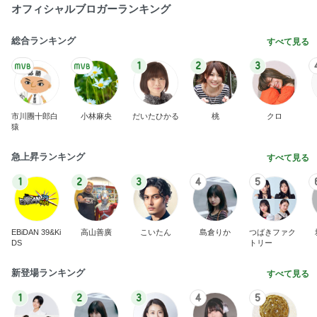
オフィシャルブロガーランキング
総合ランキング
すべて見る
1
2
3
市川團十郎白
小林麻央
だいたひかる
桃
クロ
猿
急上昇ランキング
すべて見る
1
2
3
4
5
EBiDAN 39&Ki
高山善廣
こいたん
島倉りか
つばきファク
DS
トリー
新登場ランキング
すべて見る
1
2
3
4
5