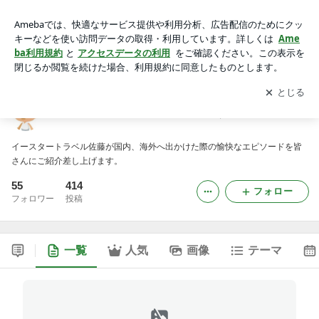
イースタートラベル・添乗&お出掛けレポート
アプリをダウンロードして
ブログの更新通知
を受け取りまし
開く
ょう。
イースタートラベル・添乗&お出掛けレポート
イースタートラベル佐藤が国内、海外へ出かけた際の愉快なエピソードを皆
さんにご紹介差し上げます。
55
414
フォロー
フォロワー
投稿
一覧
人気
画像
テーマ