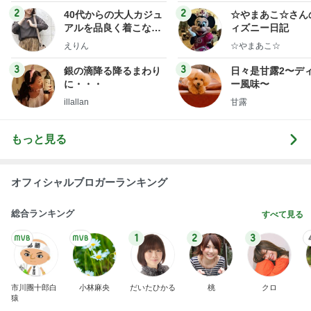
ログ
2
2
40代からの大人カジュ
☆やまあこ☆さん
アルを品良く着こなす
ィズニー日記
ファッションブログ
えりん
☆やまあこ☆
3
3
銀の滴降る降るまわり
日々是甘露2〜デ
に・・・
ー風味〜
illallan
甘露
もっと見る
オフィシャルブロガーランキング
総合ランキング
すべて見る
1
2
3
市川團十郎白
小林麻央
だいたひかる
桃
クロ
猿