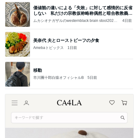
価値観の違いによる「失敗」に対して感情的に反省
しない 私だけの宗教仮称略称偶然と暗合教教義候
補
ムカシオナガザルのwesternblack brain stool2024
4日前
年（令和6）11月25日以来減酒断煙再開ムカシオナ
ガザル
美奈代 夫とローストビーフの夕食
Amebaトピックス
1日前
移動
市川團十郎白猿オフィシャルB
5日前