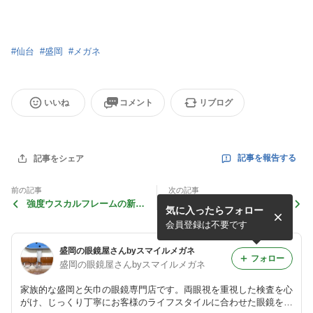
#
仙台
#
盛岡
#
メガネ
いいね
コメント
リブログ
記事を報告する
記事をシェア
前の記事
次の記事
強度ウスカルフレームの新作
STEADYのメガネのレンズ
気に入ったらフォロー
入荷しました♪
交換♪
会員登録は不要です
盛岡の眼鏡屋さんbyスマイルメガネ
フォロー
盛岡の眼鏡屋さんbyスマイルメガネ
家族的な盛岡と矢巾の眼鏡専門店です。両眼視を重視した検査を心
がけ、じっくり丁寧にお客様のライフスタイルに合わせた眼鏡をご