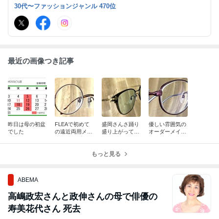
提案させて頂きます。両店に一級眼鏡作製技能士常駐。
30代〜ファッションジャンル 470位
最近の画像つき記事
昨日は母の初盆
FLEAで初めて
盛岡さんさ踊り
優しい雰囲気の
でした
の遠近両用メガ
盛り上がってま
オーダーメイド
ネをお作り頂き
すね〜
の老眼鏡♪
ました♪
もっと見る
ABEMA
高嶋政宏さんと政伸さんの母で俳優の
寿美花代さん 死去