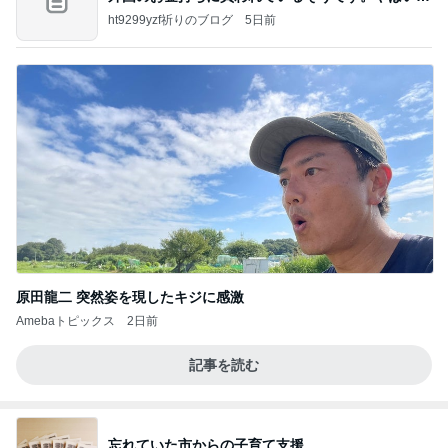
すよ
ht9299yzf祈りのブログ
5日前
原田龍二 突然姿を現したキジに感激
Amebaトピックス
2日前
記事を読む
忘れていた市からの子育て支援