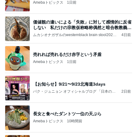
Amebaトピックス
1日前
価値観の違いによる「失敗」に対して感情的に反省
しない 私だけの宗教仮称略称偶然と暗合教教義候
補
ムカシオナガザルのwesternblack brain stool2024
4日前
年（令和6）11月25日以来減酒断煙再開ムカシオナ
ガザル
売れれば売れるだけ赤字という矛盾
Amebaトピックス
1日前
【お知らせ】9/21〜9/23北海道3days
パク・ジュニョン オフィシャルブログ 「日本の
2日前
心」 powered by Ameba
長女と食べたダントツ一位の天ぷら
Amebaトピックス
10時間前