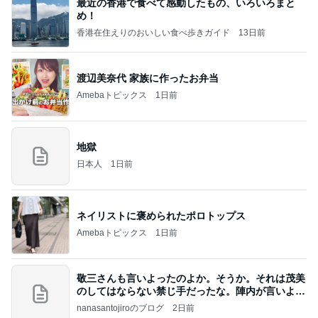
最近の香港で食べて感動したもの、いろいろまと
め！
香港在住えりのおいしい食べ歩きガイド
13日前
渡辺美奈代 家族に作ったお弁当
Amebaトピックス
1日前
地獄
日本人
1日前
ネイリストに褒められたポロトップス
Amebaトピックス
1日前
敬三さんも言いよったのよか。そうか。それは茂美
のしてはならない禁じ手だったな。陣内が言いよる
のよ
nanasantojiroのブログ
2日前