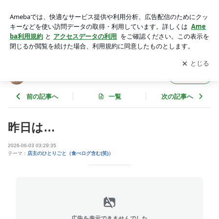
昨日は… | 盛岡の眼鏡屋さんbyスマイルメガネ
アプリをダウンロードして
ブログの更新通知
を受け取りまし
開く
ょう。
盛岡の眼鏡屋さんbyスマイルメガネ
フォロー
前の記事へ
一覧
次の記事へ
昨日は…
2026-06-03 03:29:35
テーマ：
店主のひとりごと（食べログ含む(笑)）
広告を表示できませんでした