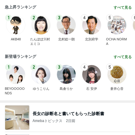
急上昇ランキング
すべて見る
1
2
3
4
5
AKB48
たんぽぽ川村
北村総一朗
北別府学
OCHA NORM
エミコ
A
新登場ランキング
すべて見る
1
2
3
4
5
BEYOOOOO
ゆうこりん
島倉りか
石 安伊
蒼井心音
NDS
長女の診断名と書いてもらった診断書
Amebaトピックス
2日前