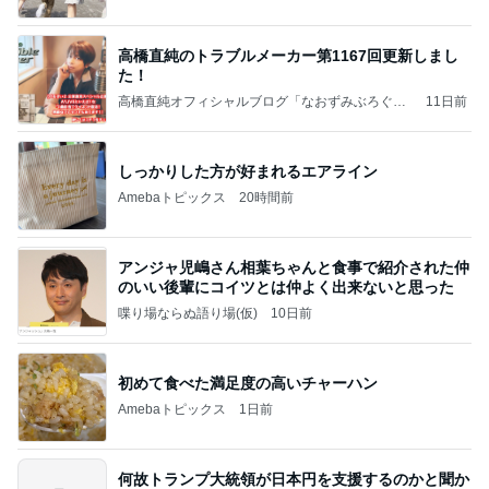
高橋直純のトラブルメーカー第1167回更新しまし
た！
高橋直純オフィシャルブログ「なおずみぶろぐ」
11日前
Powered by Ameba
しっかりした方が好まれるエアライン
Amebaトピックス
20時間前
アンジャ児嶋さん相葉ちゃんと食事で紹介された仲
のいい後輩にコイツとは仲よく出来ないと思った
喋り場ならぬ語り場(仮)
10日前
初めて食べた満足度の高いチャーハン
Amebaトピックス
1日前
何故トランプ大統領が日本円を支援するのかと聞か