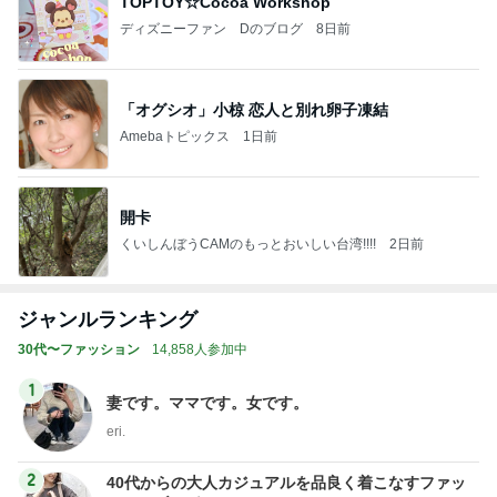
TOPTOY☆Cocoa Workshop
ディズニーファン Dのブログ
8日前
「オグシオ」小椋 恋人と別れ卵子凍結
Amebaトピックス
1日前
開卡
くいしんぼうCAMのもっとおいしい台湾!!!!
2日前
ジャンルランキング
30代〜ファッション
14,858人参加中
1
妻です。ママです。女です。
eri.
2
40代からの大人カジュアルを品良く着こなすファッ