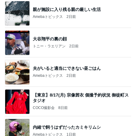
親が施設に入り残る親の厳しい生活
Amebaトピックス
2日前
大谷翔平の裏の顔
トニー・ラエリアン
2日前
夫がいると適当にできない昼ごはん
Amebaトピックス
2日前
【東京】8/17(月) 宗像茜衣 個撮予約状況 御徒町ス
タジオ
COCO撮影会
8日前
内緒で飼うはずだったカミキリムシ
Amebaトピックス
1日前