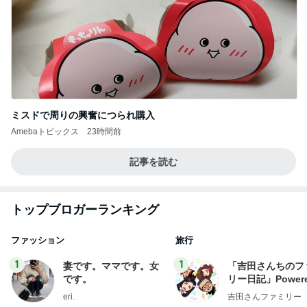
ミスドで周りの興奮につられ購入
Amebaトピックス
23時間前
記事を読む
トップブロガーランキング
ファッション
旅行
1
1
妻です。ママです。女
「吉田さんちのフ
です。
リー日記」Powere
y Ameba 吉田さ
eri.
吉田さんファミリー
ミリーオフィシャ