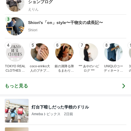
ションブログ
えりん
3
Shiori's「on」style〜干物女の成長記〜
Shiori
4
5
6
7
8
TOKYO REAL
coco-eririko大
銀の滴降る降
*** あやのハピ
UNIQLOコー
CLOTHES 大
人のプチプラ
るまわり
ログ ***
ディネート日
人世代のリア
mixコーデ
に・・・
記
ハ
ルクローズ
♪
もっと見る
灯台下暗しだった学校のドリル
Amebaトピックス
2日前