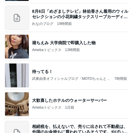
8月6日「めざましテレビ」林佑香さん着用のウィル
セレクションの小花刺繍タックスリーブカーディガ
ン
れなのブログ
19時間前
堀ちえみ 大学病院で即購入した物
Amebaトピックス
13時間前
待ってる！
武東由美オフィシャルブログ「MOTOちゃんとの
7時間前
はっぴぃな毎日」Powered by Ameba
大歓喜したホテルのウォーターサーバー
Amebaトピックス
1日前
相続税を、払えないで、売りに出されて不動産は、
外国のお金持ちに買われているそうです。やばいで