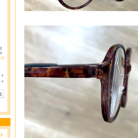
町
ガ
見る
↓
ラ
↓
ン
ラ
キ
ン
ン
キ
る
グ
ン
下
グ
降
下
降
ま