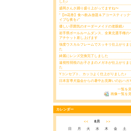
した♪
盛岡さんさ踊り盛り上がってますね〜
”【in花巻】食べ飲み放題＆アコースティック
イブな夜を♪”
優しい雰囲気のオーダーメイドの老眼鏡♪
岩手県ボールルームダンス、全東北選手権の
アチケット差し上げます
強度ウスカルフレームでスッキリ仕上がりま
た
綺麗にレンズ交換完了しました
遠視性弱視のお子さまのメガネが仕上がりま
た
Yコンセプト、カッコよく仕上がりました♪
日本盲導犬協会からの暑中お見舞いのおハガ
一覧を
画像一覧を
カレンダー
<<
8月
>>
日
月
火
水
木
金
土