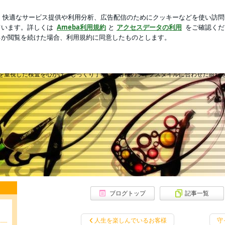
万の保険料
芸能人ブログ
人気ブログ
新規登録
ログ
 | 盛岡の眼鏡屋さんbyスマイルメガネ
スマイルメガネ
を重視した検査を心がけ、じっくり丁寧にお客様のライフスタイルに合わせた眼鏡
ブログトップ
記事一覧
人生を楽しんでいるお客様
守