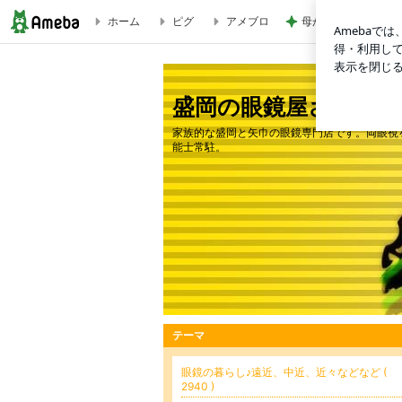
ホーム
ピグ
アメブロ
母が忘れ悔しい440
グラシックジュニアで遠視のお子さまのメガネをお作りしました
盛岡の眼鏡屋さんby
家族的な盛岡と矢巾の眼鏡専門店です。両眼視
能士常駐。
テーマ
眼鏡の暮らし♪遠近、中近、近々などなど (
2940 )