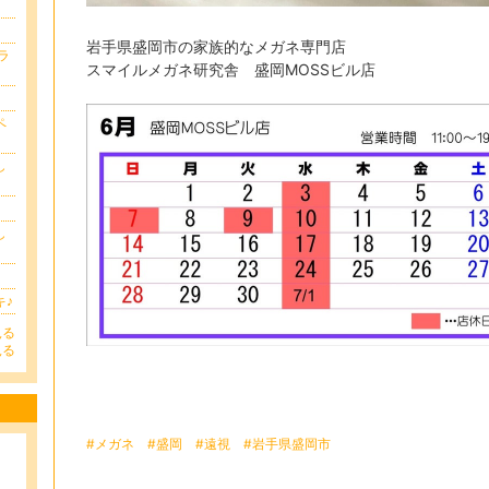
岩手県盛岡市の家族的なメガネ専門店
ラ
スマイルメガネ研究舎 盛岡MOSSビル店
ペ
し
し
キ♪
見る
見る
#メガネ
#盛岡
#遠視
#岩手県盛岡市