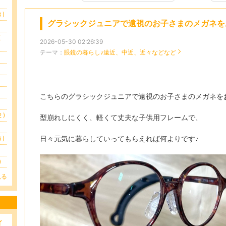
)
グラシックジュニアで遠視のお子さまのメガネを
(
2026-05-30 02:26:39
テーマ：
眼鏡の暮らし♪遠近、中近、近々などなど
こちらのグラシックジュニアで遠視のお子さまのメガネをお
 )
型崩れしにくく、軽くて丈夫な子供用フレームで、
日々元気に暮らしていってもらえれば何よりです♪
)
)
見る
イ