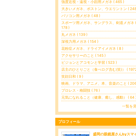
強度近視・遠視・小顔用メガネ ( 465 )
大きいメガネ、ボストン、ウエリントン ( 248 
パソコン用メガネ ( 48 )
スポーツ用メガネ、サングラス、剣道メガネ 
178 )
丸メガネ ( 139 )
深視力用メガネ ( 154 )
花粉症メガネ、ドライアイメガネ ( 8 )
アクセサリーのこと ( 145 )
ビジョンとアコモンと学習 ( 523 )
店主のひとりごと（食べログ含む(笑)） ( 1972
笑顔日和 ( 9 )
映画、ドラマ、アニメ、本、音楽のこと ( 206 
プロレス・格闘技 ( 76 )
元気になれること（健康、癒し、感動） ( 64 
一覧を
プロフィール
盛岡の眼鏡屋さんbyスマ