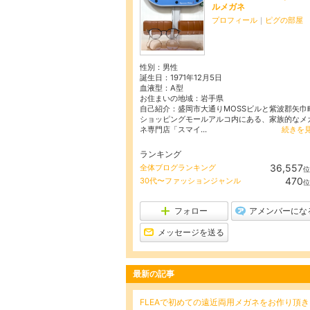
ルメガネ
プロフィール
｜
ピグの部屋
性別：
男性
誕生日：
1971年12月5日
血液型：
A型
お住まいの地域：
岩手県
自己紹介：盛岡市大通りMOSSビルと紫波郡矢巾
ショッピングモールアルコ内にある、家族的なメ
ネ専門店「スマイ...
続きを
ランキング
36,557
全体ブログランキング
位
470
30代〜ファッションジャンル
位
フォロー
アメンバーにな
メッセージを送る
最新の記事
FLEAで初めての遠近両用メガネをお作り頂き