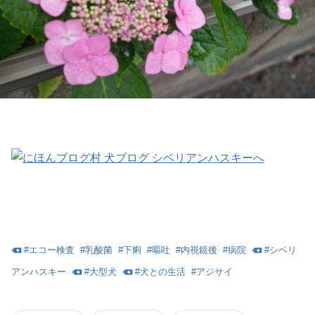
#
エコー検査
#
乳酸菌
#
下痢
#
嘔吐
#
内視鏡後
#
病院
#
シベリ
アンハスキー
#
大型犬
#
犬との生活
#
アジサイ