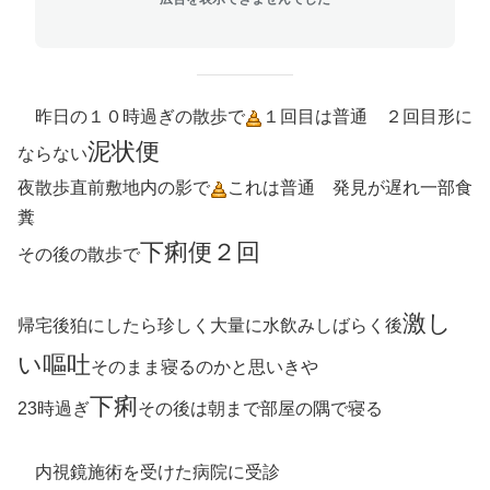
昨日の１０時過ぎの散歩で
１回目は普通 ２回目形に
泥状便
ならない
夜散歩直前敷地内の影で
これは普通 発見が遅れ一部食
糞
下痢便２回
その後の散歩で
激し
帰宅後狛にしたら珍しく大量に水飲みしばらく後
い嘔吐
そのまま寝るのかと思いきや
下痢
23時過ぎ
その後は朝まで部屋の隅で寝る
内視鏡施術を受けた病院に受診