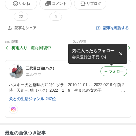
いいね
コメント
リブログ
22
5
記事を報告する
記事をシェア
前の記事
次の記事
梅雨入り 狛は回復中
麻酔からの完全覚醒まで時間
気に入ったらフォロー
がかかった
会員登録は不要です
三代目は狛(ハク）
フォロー
エルママ
ハスキー犬と趣味のﾌﾞﾛｸﾞ ソラ 2010 11 01 ～ 2022 0216 午前２
時 天組へ 狛（ハク）2022 1 9 生まれの女の子
犬との生活ジャンル 247位
最近の画像つき記事