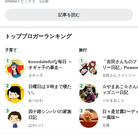
Amebaトピックス
1日前
記事を読む
トップブロガーランキング
子育て
旅行
1
1
kosodatefulな毎日 ～
「吉田さんちのフ
オギャ子の暴走～
リー日記」Powere
y Ameba 吉田さ
オギャ子
吉田さんファミリー
ミリーオフィシャ
ログ
2
2
日曜日は９時まで寝た
☆やまあこ☆さん
い。
ィズニー日記
あべかわ
☆やまあこ☆
3
3
四十路シンパパの家族
日々是甘露2〜デ
日記
ー風味〜
はやパパ
甘露