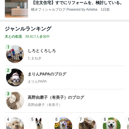
【注文住宅】すでにリフォームを、検討している。
桃オフィシャルブログ Powered by Ameba
1日前
ジャンルランキング
犬との生活
39,917人参加中
1
しろとくろしろ
たまねぎ
2
まりんPAPAのブログ
まりんPAPA
3
高野由磨子（有美子）のブログ
高野由磨子（有美子）
4
5
6
7
8