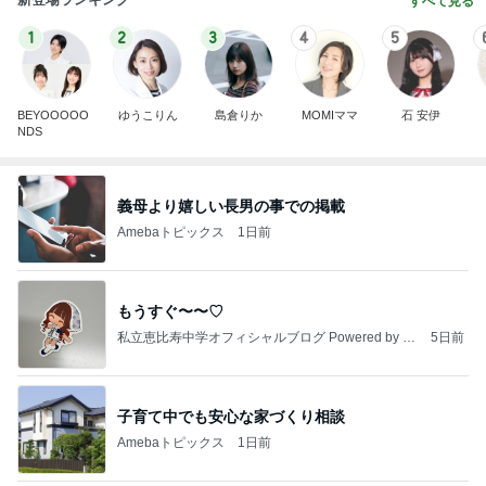
すべて見る
1
2
3
4
5
BEYOOOOO
ゆうこりん
島倉りか
MOMIママ
石 安伊
NDS
義母より嬉しい長男の事での掲載
Amebaトピックス
1日前
もうすぐ〜〜♡
私立恵比寿中学オフィシャルブログ Powered by A
5日前
meba
子育て中でも安心な家づくり相談
Amebaトピックス
1日前