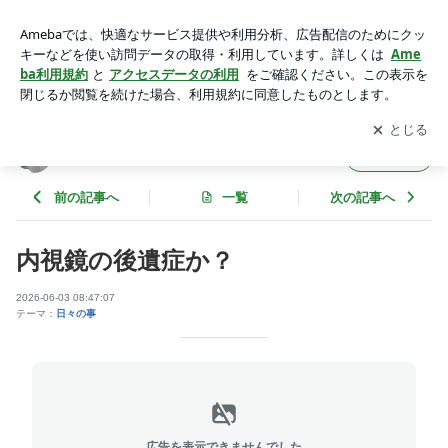
内視鏡の後遺症か？ | 三代目は狛(ハク）
アプリをダウンロードして
ブログの更新通知
を受け取りまし
開く
ょう。
三代目は狛(ハク）
フォロー
前の記事へ
一覧
次の記事へ
内視鏡の後遺症か？
2026-06-03 08:47:07
テーマ：
日々の事
広告を表示できませんでした