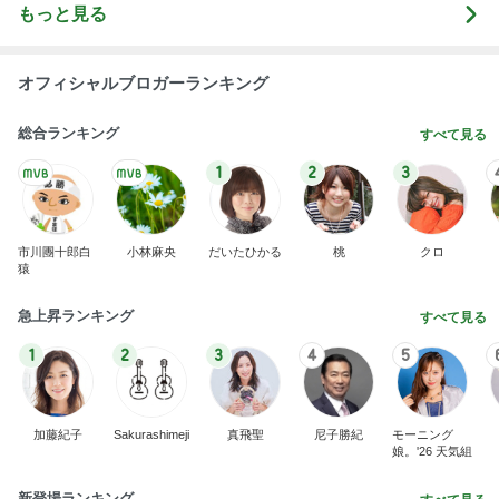
もっと見る
オフィシャルブロガーランキング
総合ランキング
すべて見る
1
2
3
市川團十郎白
小林麻央
だいたひかる
桃
クロ
猿
急上昇ランキング
すべて見る
1
2
3
4
5
加藤紀子
Sakurashimeji
真飛聖
尼子勝紀
モーニング
娘。'26 天気組
新登場ランキング