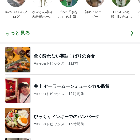
love-3025のブ
さかがみ家老
白柴 『きな
初めてのコー
PECOいぬ
ログ
犬老猫ホームt
こ』 のお気楽
ギー
部 Byチコマ
erra-pa 寮長タ
ブログ
マ
カの奮闘日記
もっと見る
全く酔わない英語しばりの会食
Amebaトピックス
1日前
井上 セーラームーンミュージカル鑑賞
Amebaトピックス
15時間前
びっくりドンキーでのハンバーグ
Amebaトピックス
15時間前