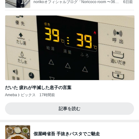
norikoオフィシャルブログ「Noricoco room 〜365
6日前
日コーディネート日記〜」Powered by Ameba
だいた 疲れが半減した息子の言葉
Amebaトピックス
17時間前
記事を読む
假屋崎省吾 手抜きパスタでご馳走