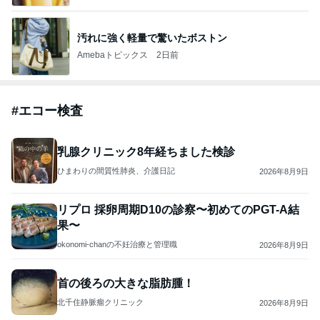
汚れに強く軽量で驚いたボストン
Amebaトピックス
2日前
#
エコー検査
乳腺クリニック8年経ちました検診
ひまわりの間質性肺炎、介護日記
2026年8月9日
リプロ 採卵周期D10の診察〜初めてのPGT-A結
果〜
okonomi-chanの不妊治療と管理職
2026年8月9日
首の後ろの大きな脂肪腫！
北千住静脈瘤クリニック
2026年8月9日