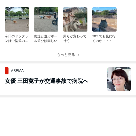
今日のドッグラ
友達と遊ぶボー
周りが変わって
38℃でも見に行
ンは中型犬の柴
ル遊びは楽しい
行く
くのか・・・
犬とボール遊び
もっと見る
ABEMA
女優 三田寛子が交通事故で病院へ