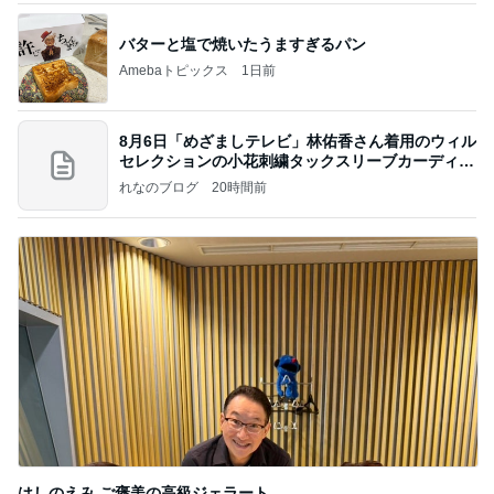
バターと塩で焼いたうますぎるパン
Amebaトピックス
1日前
8月6日「めざましテレビ」林佑香さん着用のウィル
セレクションの小花刺繍タックスリーブカーディガ
ン
れなのブログ
20時間前
はしのえみ ご褒美の高級ジェラート