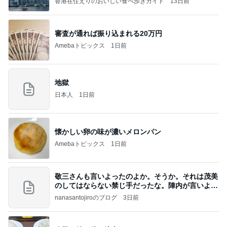
香港在住えりのおいしい食べ歩きガイド
13日前
審査が通れば振り込まれる20万円
Amebaトピックス
1日前
地獄
日本人
1日前
懐かしい卵の味が濃いメロンパン
Amebaトピックス
1日前
敬三さんも言いよったのよか。そうか。それは茂美
のしてはならない禁じ手だったな。陣内が言いよる
のよ
nanasantojiroのブログ
3日前