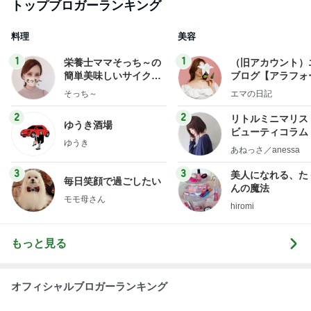
トップブロガーランキング
料理
美容
1
1
栄養士ママそっち～の
（旧アカウント）
簡単美味しいサイクル
ブログ【アラフォ
献立
社売却セカンドラ
そっち～
エマの日記
フ】
2
2
リトルミニマリス
ゆうき酒場
ビューティコラム 
ゆうき
little minimalist'
あねっさ／anessa
uty colum
3
3
美人になれる、た
毎日笑顔で過ごしたい
んの魔法
モモ母さん
hiromi
もっと見る
オフィシャルブロガーランキング