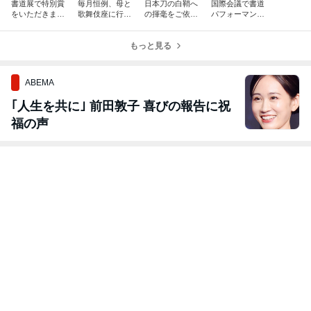
書道展で特別賞
毎月恒例、母と
日本刀の白鞘へ
国際会議で書道
をいただきまし
歌舞伎座に行っ
の揮毫をご依頼
パフォーマンス
た✨
てきました。
いただきました
＆書道体験
もっと見る
ABEMA
｢人生を共に｣ 前田敦子 喜びの報告に祝
福の声