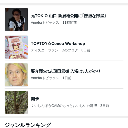
元TOKIO 山口 新居地公開に｢謙虚な部屋｣
Amebaトピックス
11時間前
TOPTOY☆Cocoa Workshop
ディズニーファン Dのブログ
8日前
要介護5の志茂田景樹 入浴は3人がかり
Amebaトピックス
1日前
開卡
くいしんぼうCAMのもっとおいしい台湾!!!!
2日前
ジャンルランキング