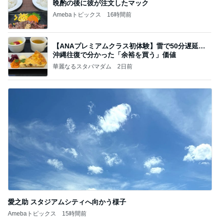
晩酌の後に彼が注文したマック
Amebaトピックス
16時間前
【ANAプレミアムクラス初体験】雷で50分遅延…
沖縄往復で分かった「余裕を買う」価値
華麗なるスタバマダム
2日前
愛之助 スタジアムシティへ向かう様子
Amebaトピックス
15時間前