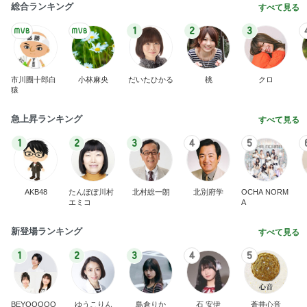
総合ランキング
すべて見る
1
2
3
市川團十郎白
小林麻央
だいたひかる
桃
クロ
猿
急上昇ランキング
すべて見る
1
2
3
4
5
AKB48
たんぽぽ川村
北村総一朗
北別府学
OCHA NORM
エミコ
A
新登場ランキング
すべて見る
1
2
3
4
5
BEYOOOOO
ゆうこりん
島倉りか
石 安伊
蒼井心音