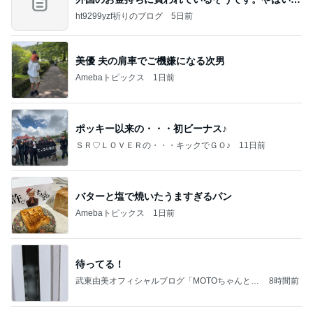
すよ
ht9299yzf祈りのブログ
5日前
美優 夫の肩車でご機嫌になる次男
Amebaトピックス
1日前
ポッキー以来の・・・初ビーナス♪
ＳＲ♡ＬＯＶＥＲの・・・キックでＧＯ♪
11日前
バターと塩で焼いたうますぎるパン
Amebaトピックス
1日前
待ってる！
武東由美オフィシャルブログ「MOTOちゃんとの
8時間前
はっぴぃな毎日」Powered by Ameba