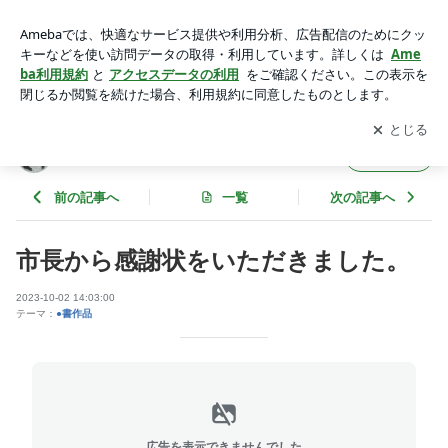
市長から感謝状をいただきました。 | 横浜女性書道家 紅花書
道塾主宰 粟津紅花
アプリをダウンロードして
ブログの更新通知
を受け取りまし
開く
ょう。
横浜女性書道家 紅花書道塾主宰 粟津紅花
フォロー
前の記事へ
一覧
次の記事へ
市長から感謝状をいただきました。
2023-10-02 14:03:00
テーマ：
●書作品
広告を表示できませんでした