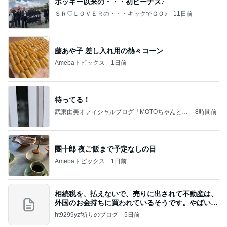
ポッキー以来の・・・初ビーナス♪
ＳＲ♡ＬＯＶＥＲの・・・キックでＧＯ♪
11日前
藤あや子 差し入れ用の熱々コーン
Amebaトピックス
1日前
待ってる！
武東由美オフィシャルブログ「MOTOちゃんとの
8時間前
はっぴぃな毎日」Powered by Ameba
團十郎 夜ご飯まで予定なしの日
Amebaトピックス
1日前
相続税を、払えないで、売りに出されて不動産は、
外国のお金持ちに買われているそうです。やばいで
すよ
ht9299yzf祈りのブログ
5日前