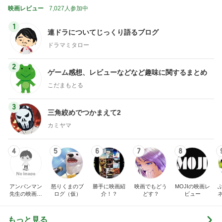
映画レビュー
7,027人参加中
1
連ドラについてじっくり語るブログ
ドラマミタロー
2
ゲーム感想、レビューなどなど趣味に関するまとめ
こだまもとる
3
三角絞めでつかまえて2
カミヤマ
4
5
6
7
8
アンパンマン
怒りくまのブ
勝手に映画紹
映画でもどう
MOJIの映画レ
先生の映画講
ログ（仮）
介！？
どす？
ビュー
座
もっと見る