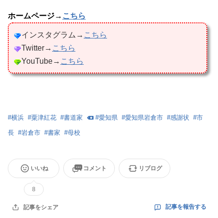
ホームページ→
こちら
インスタグラム→
こちら
Twitter→
こちら
YouTube→
こちら
#
横浜
#
粟津紅花
#
書道家
#
愛知県
#
愛知県岩倉市
#
感謝状
#
市
長
#
岩倉市
#
書家
#
母校
いいね
コメント
リブログ
8
記事を報告する
記事をシェア