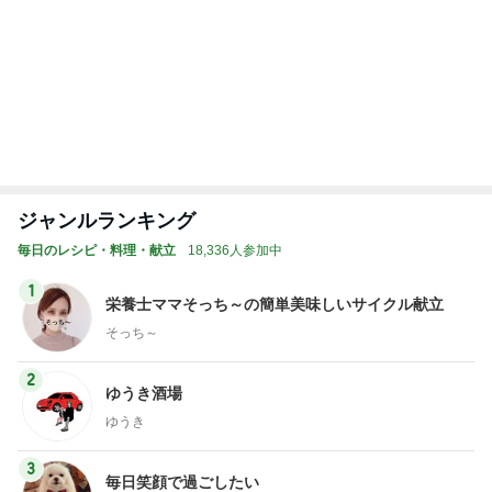
記事を読む
トップブロガーランキング
旅行
ファッション
1
1
「吉田さんちのファミ
妻です。ママです
リー日記」Powered b
です。
y Ameba 吉田さんファ
吉田さんファミリー
eri.
ミリーオフィシャルブ
ログ
2
2
☆やまあこ☆さんのデ
40代からの大人
ィズニー日記
アルを品良く着こ
ファッションブロ
☆やまあこ☆
えりん
3
3
日々是甘露2〜ディズニ
銀の滴降る降るま