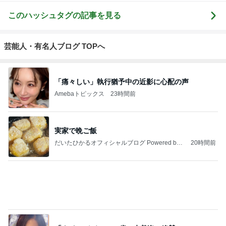
riyusa日和。
長田知恵（つ
Keep Smiling♪
☆Pure Life☆
きょうこさん
ザッパレシピ
き）料理研究
〜noripetit lif
～おいしく、
のありふれた
で褒められお
家「ご飯と可
e〜 おうちご
楽しく、健康
日常とばーば
やつと時々お
愛いおやつ、
はんと日々の
に。～
の食堂本日の
かず
キッチンアイ
事。
メニュー
もっと見る
テム」
経験を覆し2袋目に突入したご飯
Amebaトピックス
1日前
夫に渡したカウンセリングの受診
Amebaトピックス
1日前
帰宅後焼くだけの鶏皮串焼き
Amebaトピックス
17時間前