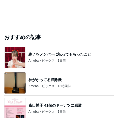
このハッシュタグの記事を見る
芸能人・有名人ブログ TOPへ
「痛々しい」執行猶予中の近影に心配の声
Amebaトピックス
23時間前
実家で晩ご飯
だいたひかるオフィシャルブログ Powered by
20時間前
Ameba
「ナイスバディ」51歳の水着姿に絶賛
Amebaトピックス
1日前
ありがとうございます