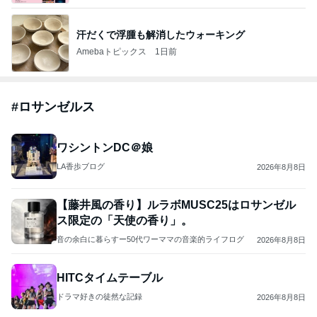
市川團十郎白猿オフィシャルB
4日前
ジャンルランキング
毎日のレシピ・料理・献立
18,336人参加中
1
栄養士ママそっち～の簡単美味しいサイクル献立
そっち～
2
ゆうき酒場
ゆうき
3
毎日笑顔で過ごしたい
モモ母さん
4
5
6
7
8