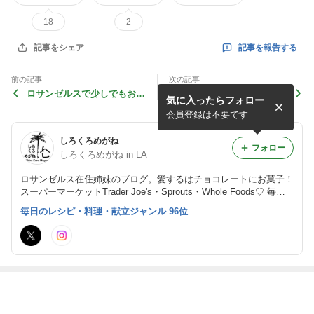
18
2
記事を報告する
記事をシェア
前の記事
次の記事
ロサンゼルスで少しでもお正
ロサンゼルスで人生３度目の
気に入ったらフォロー
月らしく お抹茶を点てる、
おせち作りは、三種の神器だ
お干菓子とともに。
けの簡単おせち料理に。
会員登録は不要です
しろくろめがね
フォロー
しろくろめがね in LA
ロサンゼルス在住姉妹のブログ。愛するはチョコレートにお菓子！
スーパーマーケットTrader Joe's・Sprouts・Whole Foods♡ 毎日
の野菜中心弁当と、たまのお料理やお出かけ。 普通の毎日、普通
毎日のレシピ・料理・献立ジャンル 96位
の生活、でもここはロサンゼルス！ 「Eat. Cook. Discover in LA」
最近の画像つき記事