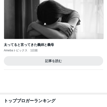
特養をデイサービスと思う認知症の母
Amebaトピックス
17時間前
ありがとうございます
市川團十郎白猿オフィシャルB
4日前
汗ダラダラで済ませたお盆の予定
Amebaトピックス
20時間前
実家で晩ご飯
だいたひかるオフィシャルブログ Powered by
20時間前
Ameba