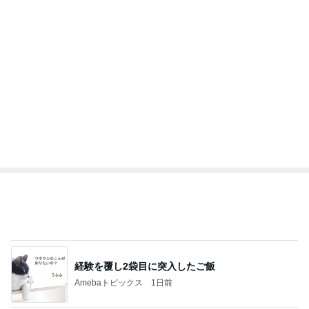
木村直人
BEYOOOOO
美川憲一
吉岡淳
水森かおり
NDS
新登場ランキング
すべて見る
1
2
3
4
5
BEYOOOOO
島倉りか
ゆうこりん
MOMIママ
石 安伊
NDS