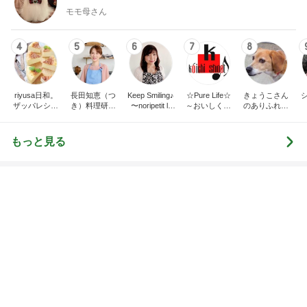
ー風味〜
に・・・
甘露
illallan
もっと見る
オフィシャルブロガーランキング
総合ランキング
すべて見る
1
2
3
市川團十郎白
小林麻央
だいたひかる
桃
クロ
猿
急上昇ランキング
すべて見る
1
2
3
4
5