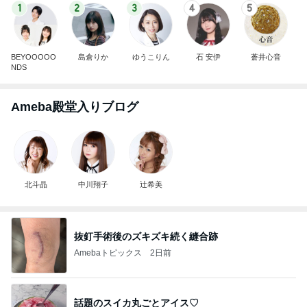
1
2
3
4
5
BEYOOOOO
島倉りか
ゆうこりん
石 安伊
蒼井心音
NDS
Ameba殿堂入りブログ
北斗晶
中川翔子
辻希美
抜釘手術後のズキズキ続く縫合跡
Amebaトピックス
2日前
話題のスイカ丸ごとアイス♡