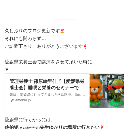
久しぶりのブログ更新です
それにも関わらず…
ご訪問下さり、ありがとうございます
愛媛県栄養士会で講演をさせて頂いた時に
▼
管理栄養士 篠原絵里佳『【愛媛県栄
養士会】睡眠と栄養のセミナーでし
た』
先日、愛媛県に行ってきました✈四国率、高めです🍊 松山空港で出迎えてくれたのは、みきゃんかわいい～💗 愛媛県栄養士会の総会にお招きいただき、講演をさせて頂きま…
ameblo.jp
愛媛県に行くからには、
佐伯矩
先生ゆかりの場所に行きたい
(さいきただす)