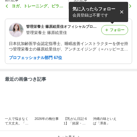
ヨガ、トレーニング、ピラテ
【関東百貨店健康保険組
気に入ったらフォロー
ィス、ラン…運動している方
合】”けんぽだより”春号に
向けのセミナーを、産婦人科
掲載いただきました
会員登録は不要です
医と開催します
管理栄養士 篠原絵里佳オフィシャルブログ「食事と眠りで永遠に美しく」Powered by Ameba
フォロー
管理栄養士 篠原絵里佳
日本抗加齢医学会認定指導士、睡眠改善インストラクターを併せ持
つ管理栄養士の篠原絵里佳が、アンチエイジング（＝ハッピーエイ
ジング）のための、食事・睡眠や、日々のあれこれをお届け中。
プロフェッショナル部門 67位
最近の画像つき記事
一人で悩まなく
2026年の梅仕事
【乳がん日記-6
沖縄の味といえ
て大丈夫。「学
1】「頻尿・尿
ば「澤喜」
割」で学生さん
もれ」対策、私
の食事と睡眠を
の場合①
応援します