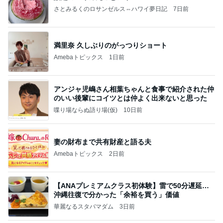
さとみるくのロサンゼルス⇔ハワイ夢日記
7日前
満里奈 久しぶりのがっつりショート
Amebaトピックス
1日前
アンジャ児嶋さん相葉ちゃんと食事で紹介された仲
のいい後輩にコイツとは仲よく出来ないと思った
喋り場ならぬ語り場(仮)
10日前
妻の財布まで共有財産と語る夫
Amebaトピックス
2日前
【ANAプレミアムクラス初体験】雷で50分遅延…
沖縄往復で分かった「余裕を買う」価値
華麗なるスタバマダム
3日前