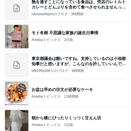
熱を通すことになっている食品は、売店のレトルト
カレーとどんぶりを含めて食べさせられませんっ
て、男
nanasantojiroのブログ
3時間前
モト冬樹 不思議な家族の誕生日事情
Amebaトピックス
2日前
東京都議会は酷いですね。支持しているのは小池都
知事だと想いますが、こんなのを許していいんです
か？
ht9299yzf祈りのブログ
4時間前
お盆は早めの注文が必要なケーキ
Amebaトピックス
11時間前
朝から横にぴったりくっつく甘えん坊
Amebaトピックス
1日前