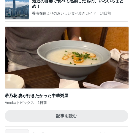
最近の香港で食べて感動したもの、いろいろまと
め！
香港在住えりのおいしい食べ歩きガイド
14日前
若乃花 妻が行きたかった中華粥屋
Amebaトピックス
1日前
記事を読む