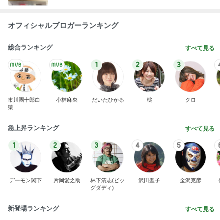
オフィシャルブロガーランキング
総合ランキング
すべて見る
1
2
3
市川團十郎白
小林麻央
だいたひかる
桃
クロ
猿
急上昇ランキング
すべて見る
1
2
3
4
5
デーモン閣下
片岡愛之助
林下清志(ビッ
沢田聖子
金沢克彦
グダディ)
新登場ランキング
すべて見る