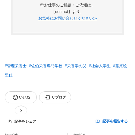
🌸お仕事のご相談・ご依頼は、
【contact】より、
お気軽にお問い合わせください≫
#
管理栄養士
#
佐伯栄養専門学校
#
栄養学の父
#
社会人学生
#
篠原絵
里佳
いいね
リブログ
5
記事を報告する
記事をシェア
前の記事
次の記事