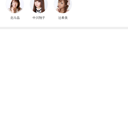
北斗晶
中川翔子
辻希美