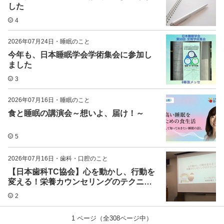
した
4
2026年07月24日
・
睡眠のこと
今年も、日本睡眠学会学術集会に参加し
ました
3
2026年07月16日
・
睡眠のこと
食と睡眠の講演会～想いよ、届け！～
5
2026年07月16日
・
歯科・口腔のこと
【日本歯科TC協会】心を動かし、行動を
変える！栄養カウンセリングのテクニッ
ク
2
1
ページ（全
308
ページ中）