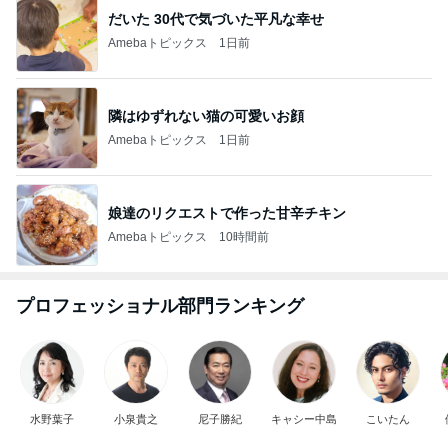
だいた 30代で気づいた平凡な幸せ
Amebaトピックス
1日前
隣はゆずれない猫の可愛いお顔
Amebaトピックス
1日前
娘達のリクエストで作った甘辛チキン
Amebaトピックス
10時間前
プロフェッショナル部門ランキング
水野葉子
小泉貴之
尼子勝紀
キャシー中島
こいたん