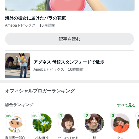
海外の彼女に届けたバラの花束
Amebaトピックス
16時間前
記事を読む
アグネス 母校スタンフォードで散歩
Amebaトピックス
16時間前
オフィシャルブロガーランキング
総合ランキング
すべて見る
1
2
3
市川團十郎白
小林麻央
だいたひかる
桃
クロ