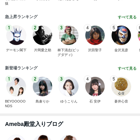
猿
急上昇ランキング
すべて見る
1
2
3
4
5
デーモン閣下
片岡愛之助
林下清志(ビッ
沢田聖子
金沢克彦
グダディ)
新登場ランキング
すべて見る
1
2
3
4
5
BEYOOOOO
島倉りか
ゆうこりん
石 安伊
蒼井心音
NDS
Ameba殿堂入りブログ