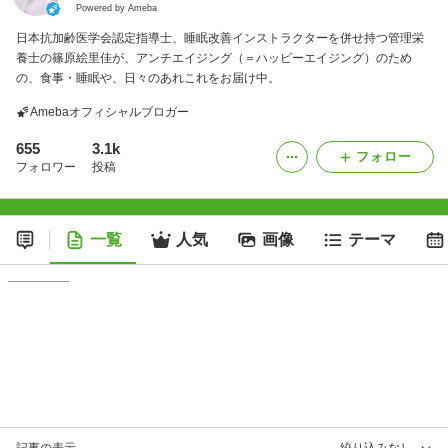
Powered by Ameba
日本抗加齢医学会認定指導士、睡眠改善インストラクターを併せ持つ管理栄
養士の篠原絵里佳が、アンチエイジング（＝ハッピーエイジング）のため
の、食事・睡眠や、日々のあれこれをお届け中。
Amebaオフィシャルブロガー
655
3.1k
フォロー
フォロワー
投稿
一覧
人気
画像
テーマ
記事の表示
絞り込みなし