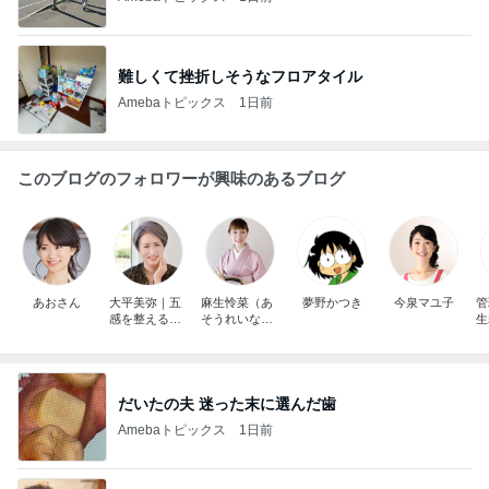
難しくて挫折しそうなフロアタイル
Amebaトピックス
1日前
このブログのフォロワーが興味のあるブログ
あおさん
大平美弥｜五
麻生怜菜（あ
夢野かつき
今泉マユ子
管
感を整えるス
そうれいな）/
生
パイス専門家
精進料理(和ご
／スパイス料
はん)研究家・
理家
日本食文化史
講師
だいたの夫 迷った末に選んだ歯
Amebaトピックス
1日前