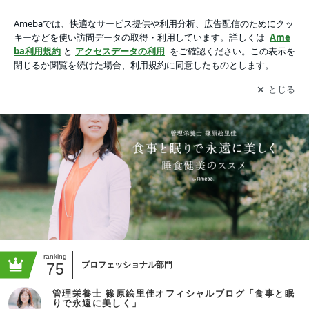
管理栄養士 篠原絵里佳オフィシャルブログ「食事と眠りで永
遠に美しく」Powered by Ameba
アプリをダウンロードして
ブログの更新通知
を受け取りまし
開く
ょう。
ranking
75
プロフェッショナル部門
管理栄養士 篠原絵里佳オフィシャルブログ「食事と眠
りで永遠に美しく」