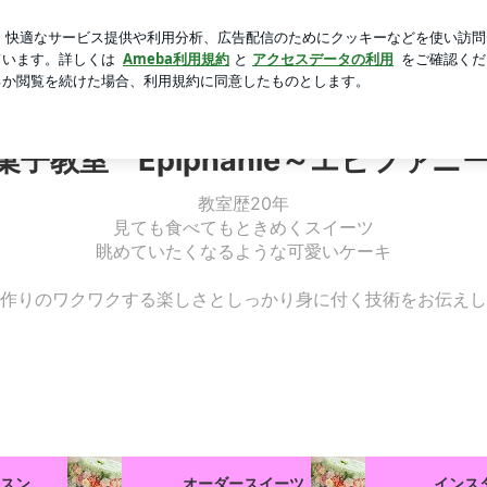
る婿の提案
芸能人ブログ
人気ブログ
新規登録
ログ
 デコレーションケーキ | 江別市お菓子教室 Epiphani
子教室 Epiphanie～エピファニ
教室歴20年
見ても食べてもときめくスイーツ
眺めていたくなるような可愛いケーキ
作りのワクワクする楽しさとしっかり身に付く技術をお伝えし
スン
オーダースイーツ
インス