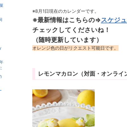
菓
※8月1日現在のカレンダーです。
※最新情報はこちらの⇒
スケジュ
洞
チェックしてくださいね！
キ
（随時更新しています）
オレンジ色の日がリクエスト可能日です。
y
年
た
レモンマカロン（対面・オンライ
カ
ー