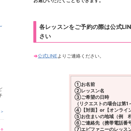
お選びいただくこともできます。
～
各レッスンをご予約の際は公式LI
さい
⇒
公式LINE
よりご連絡ください。
➀お名前
ど
②レッスン名
子
③ご希望の日時
（リクエストの場合は第1
④【対面】or【オンライ
 ＞
⑤お住まいの地域（例 
⑥ご連絡先（携帯電話番
⑦エピファニーのレッス
↑