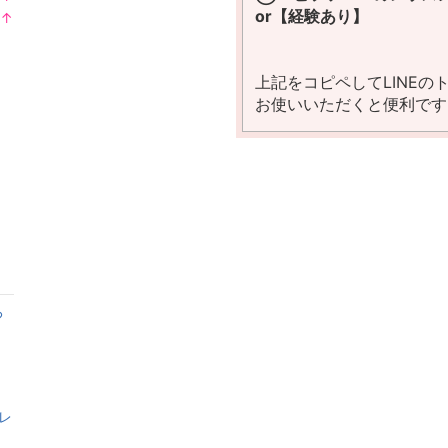
ラ
or【経験あり】
↑
ン
ラ
キ
ン
ン
キ
上記をコピペしてLINEの
グ
ン
お使いいただくと便利です
上
グ
昇
上
昇
♡
レ