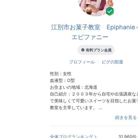
江別市お菓子教室 Epiphanie
エピファニー
有料プラン会員
プロフィール
ピグの部屋
性別：
女性
血液型：
O型
お住まいの地域：
北海道
自己紹介：
２００３年から自宅や出張講座な
で美味しくて可愛いスイーツを目指したお菓
教室を主宰しています。 ...
続きを見る
全体ブログランキング
31,960
位