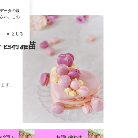
イン
e～エピファニー 西村雅苗
ー 西村雅苗
ます。
タグラム
お問い合わせ