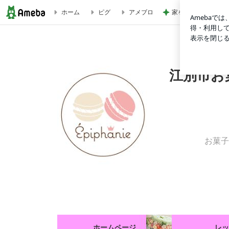
家を売って頭金にす
ホーム
ピグ
アメブロ
北海道江別市お菓子教室エピファニー 1dayレッスン マカロン
江別市お菓
お菓子
ホームページ
レッ