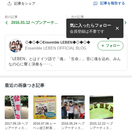
記事を報告する
記事をシェア
前の記事
次の記事
2016.01.12 ヘブンアーティ
2015.12.22 ヘブンアーティ
気に入ったらフォロー
スト@都庁前駅
スト@都庁前駅
会員登録は不要です
◇◆◇◆◇Ensemble LEBEN◆◇◆◇◆
フォロー
Ensemble LEBEN OFFICIAL BLOG
「LEBEN」とはドイツ語で「魂」「生命」。音に魂を込め、みん
なの心に響く演奏を‥‥。
最近の画像つき記事
2017.09.19 ヘブ
2016.07.06 レー
2016.05.24 ヘブ
2015.12.22 ヘブ
ンアーティスト
ベン@三軒茶屋
ンアーティスト
ンアーティスト