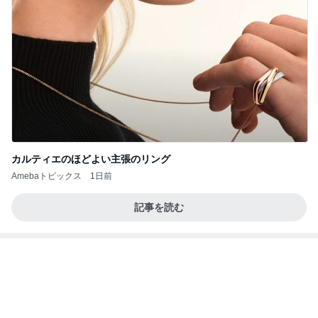
カルティエのほどよい主張のリング
Amebaトピックス
1日前
記事を読む
クロ 娘がゲットした勝者のTシャツ
Amebaトピックス
2日前
今週から停電が始まる?! 片山さつき大臣の警告がE
BS、RV、そしてGESARA宣言が⁈
心の道標【旧：ヤ～ベェのブログ】
6時間前