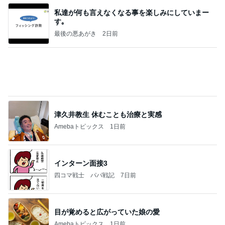
私達が何も言えなくなる事を楽しみにしていまー
す｡
最後の悪あがき
2日前
津久井教生 休むことも治療と実感
Amebaトピックス
1日前
インターン面接3
四コマ戦士 パパ戦記
7日前
目が覚めると広がっていた娘の愛
Amebaトピックス
1日前
今日の服装 ブログ読んでくれてて嬉しい瞬間。
桃オフィシャルブログ Powered by Ameba
1日前