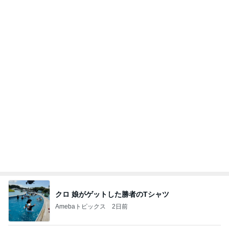
趣味で育てたメロンのいいかんじ
Amebaトピックス
1日前
20260803 鬼郁隊4人衆で中ちゃん釣行 写メ
中ちゃんのブログ
1日前
自分の片付けを後回しにする理由
Amebaトピックス
1日前
【ヤマハ発動機】～トートバック～【三越伊勢丹】
株主優待を楽しんで～tasayuryのブログ
14日前