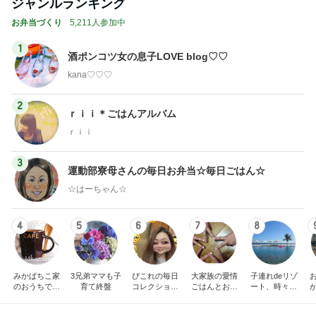
ジャンルランキング
お弁当づくり
5,211人参加中
1
酒ポンコツ女の息子LOVE blog♡♡
kana♡♡♡
2
ｒｉｉ＊ごはんアルバム
ｒｉｉ
3
運動部寮母さんの毎日お弁当☆毎日ごはん☆
☆はーちゃん☆
4
5
6
7
8
みかぱちこ家
3兄弟ママも子
ぴこれの毎日
大家族の愛情
子連れdeリゾ
のおうちでご
育て終盤
コレクション
ごはんとお弁
ート、時々キ
はん
♬.*ﾟ
当❤︎
ャラ弁
5