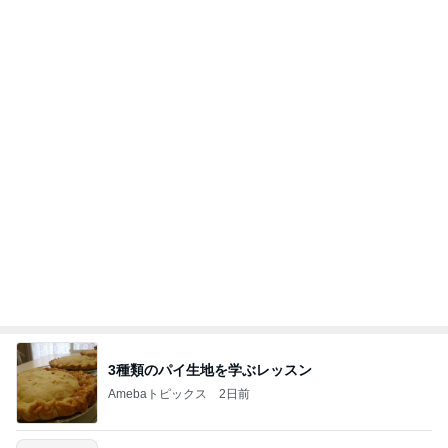
無料でこの域はバグってるイベント
Amebaトピックス
1日前
当ブログの売り上げ件数、一部公開します…
世帯年収500万 ゆるゆる4人家族の節約ブログ 〜
1日前
ケチ旦那と金銭感覚マヒ嫁の日々〜
居心地の良さが倍以上になった接客
Amebaトピックス
23時間前
今日の家事スタイル！
堀ちえみオフィシャルブログ「hori-day」Powered
2日前
by Ameba