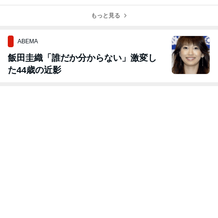
＠上野公園
ふれあい広場
@東京芸術劇場
@都庁前駅
西口公園
もっと見る
ABEMA
飯田圭織「誰だか分からない」激変し
た44歳の近影