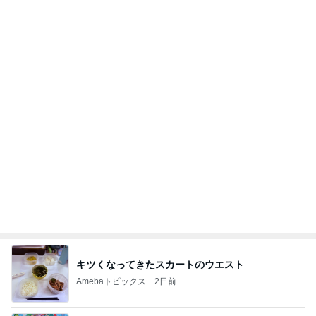
暑すぎて苦でしかないスーパーの買い物
Amebaトピックス
19時間前
夢見さんから 揺れが激しく注意していましょう❗️
マリアオフィシャルブログ「ひむかの風にさそわれ
8日前
て」Powered by Ameba
四苦八苦し後一息まできた作業
Amebaトピックス
1日前
あいのりクロ 図々しい人って、こういう人？
勝手に考察
2日前