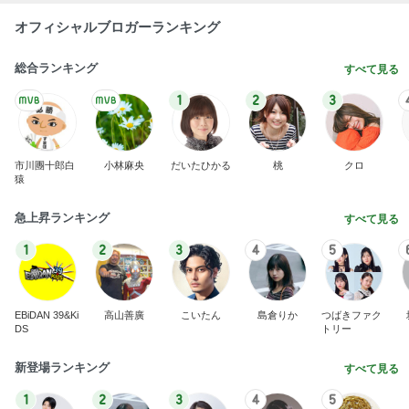
オフィシャルブロガーランキング
総合ランキング
すべて見る
1
2
3
市川團十郎白
小林麻央
だいたひかる
桃
クロ
猿
急上昇ランキング
すべて見る
1
2
3
4
5
EBiDAN 39&Ki
高山善廣
こいたん
島倉りか
つばきファク
DS
トリー
新登場ランキング
すべて見る
1
2
3
4
5