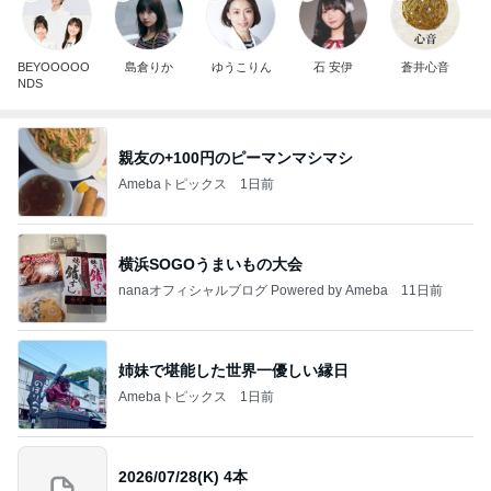
BEYOOOOO
島倉りか
ゆうこりん
石 安伊
蒼井心音
NDS
親友の+100円のピーマンマシマシ
Amebaトピックス
1日前
横浜SOGOうまいもの大会
nanaオフィシャルブログ Powered by Ameba
11日前
姉妹で堪能した世界一優しい縁日
Amebaトピックス
1日前
2026/07/28(K) 4本