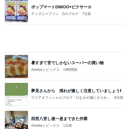
気分を上げるためのお気に入りの口紅
Amebaトピックス
1日前
《3年連続》瑶子さま 懇意の高級カーディーラー
協賛のイベントにご出席…宮内庁が懸念する“熱心
すぎ
hirokoの✿Love＆Awakening✿
8日前