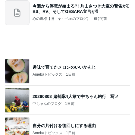
堀ちえみ 鍼灸院での上半身治療
Amebaトピックス
1日前
業務用アイスどこに売ってる？ロッテやタカナシ等
安い市販の2リットルアイスは業務スーパーやシャ
トレ
AKO | Smart Life
8日前