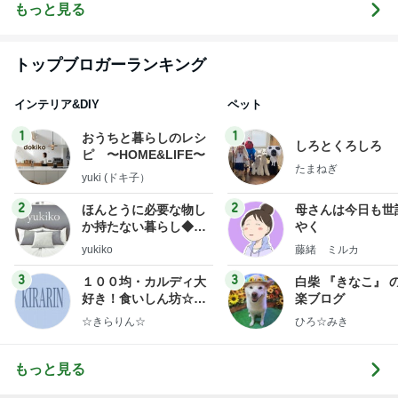
ブ
もっと見る
トップブロガーランキング
インテリア&DIY
ペット
1
1
おうちと暮らしのレシ
しろとくろしろ
ピ 〜HOME&LIFE〜
たまねぎ
yuki (ドキ子）
2
2
ほんとうに必要な物し
母さんは今日も世
か持たない暮らし◆Ke
やく
ep Life Simple◆〜イ
yukiko
藤緒 ミルカ
ンテリアのきろく〜
3
3
１００均・カルディ大
白柴 『きなこ』 
好き！食いしん坊☆き
楽ブログ
らりん☆のブログ
☆きらりん☆
ひろ☆みき
もっと見る