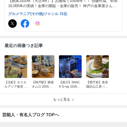
【創業1920年（大正9年）】お蔭様で105周年！！ 合鍵作成、年間
10,000本の実績！金庫の開錠・金庫の販売！ 神戸の金庫屋さん、
榎本金庫株式会社の4代目 『神戸の金庫屋のバカ息子』がお送りす
グルメマニア(その他)ジャンル 31位
る、食べ歩きグルメブログ！ 神戸グルメ ✖ 鉄道 ✖ 旅行 ✖ 競馬 ✖
お仕事ブログ
最近の画像つき記事
【元町】タスカ
【神戸駅】酒場
【湊川】SNAC
【県庁前】杏杏
ルアジア食堂 タ
オムロ 2025年5
K G+ay 2026年
諏訪山工房（シ
イ料理 アジアン
月20日オープン
6月8日オープン
ンシン） 夏の風
料理（神戸）
（神戸）
（神戸）
物 7月8月限定
もっと見る
杏杏冷麺（神
戸）
芸能人・有名人ブログ TOPへ