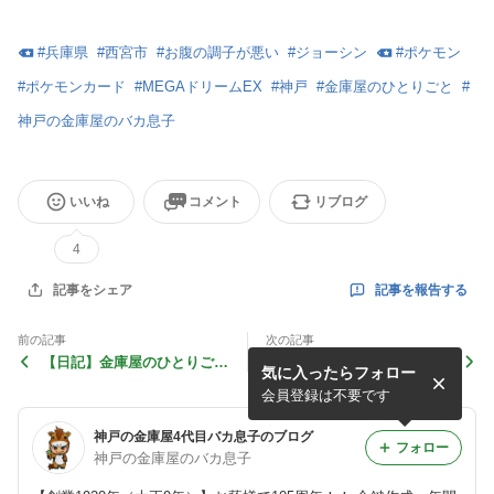
#
兵庫県
#
西宮市
#
お腹の調子が悪い
#
ジョーシン
#
ポケモン
#
ポケモンカード
#
MEGAドリームEX
#
神戸
#
金庫屋のひとりごと
#
神戸の金庫屋のバカ息子
いいね
コメント
リブログ
4
記事を報告する
記事をシェア
前の記事
次の記事
【日記】金庫屋のひとりごと
【御影】eat（イート） KOB
気に入ったらフォロー
2026年6月14日（日）『謝
E 2026年4月14日オープン
罪』
パン（神戸）
会員登録は不要です
神戸の金庫屋4代目バカ息子のブログ
フォロー
神戸の金庫屋のバカ息子