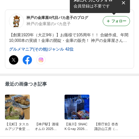
チキラボPLUS 湊川駅前店 2
026年5月18日オープン（神
会員登録は不要です
戸）
神戸の金庫屋4代目バカ息子のブログ
フォロー
神戸の金庫屋のバカ息子
【創業1920年（大正9年）】お蔭様で105周年！！ 合鍵作成、年間
10,000本の実績！金庫の開錠・金庫の販売！ 神戸の金庫屋さん、
榎本金庫株式会社の4代目 『神戸の金庫屋のバカ息子』がお送りす
グルメマニア(その他)ジャンル 42位
る、食べ歩きグルメブログ！ 神戸グルメ ✖ 鉄道 ✖ 旅行 ✖ 競馬 ✖
お仕事ブログ
最近の画像つき記事
【元町】タスカ
【神戸駅】酒場
【湊川】SNAC
【県庁前】杏杏
ルアジア食堂 タ
オムロ 2025年5
K G+ay 2026年
諏訪山工房（シ
イ料理 アジアン
月20日オープン
6月8日オープン
ンシン） 夏の風
料理（神戸）
（神戸）
（神戸）
物 7月8月限定