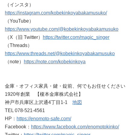
（インスタ）
https://instagram.com/kobekinkoyabakamusuko/
（YouTube）
https://www.youtube.com/@kobekinkoyabakamusuko
（X（旧 Twitter）
https://twitter.com/magic_singer
（Threads）
https://www.threads.net/@kobekinkoyabakamusuko
（note）
https://note.com/kobekinkoya
金庫・オフィス家具・鍵・錠前、何でもお任せください
1920年創業 【榎本金庫株式会社】
神戸市兵庫区上沢通4丁目1-1
地図
TEL 078-521-4561
HP：
https://enomoto-safe.com/
Facebook：
https://www.facebook.com/enomotokinko/
Twitter：
https://twitter.com/magic_singer