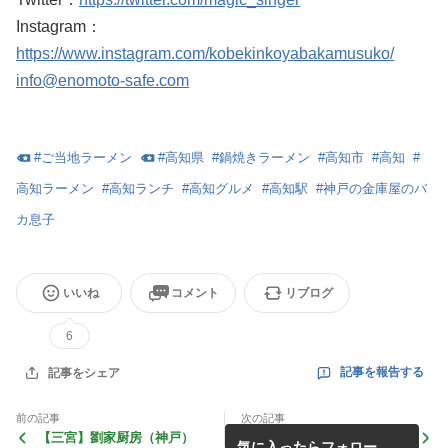
Instagram：
https://www.instagram.com/kobekinkoyabakamusuko/
info@enomoto-safe.com
#
ご当地ラーメン
#
高知県
#
鍋焼きラーメン
#
高知市
#
高知
#
高知ラーメン
#
高知ランチ
#
高知グルメ
#
高知駅
#
神戸の金庫屋のバ
カ息子
いいね
コメント
リブログ
6
記事を報告する
記事をシェア
前の記事
次の記事
【三宮】劉家厨房（神戸）
【湊川】おいしいからあげ
気に入ったらフォロー