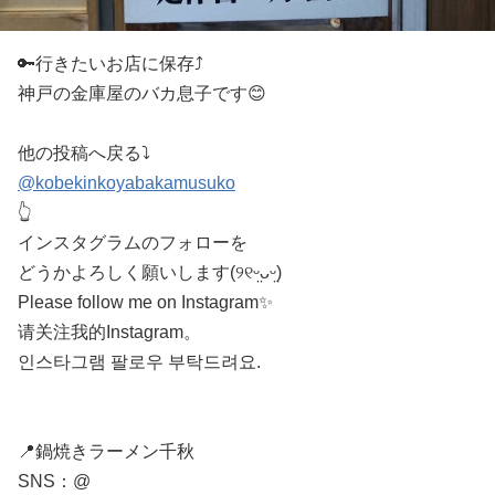
🔑行きたいお店に保存⤴️
神戸の金庫屋のバカ息子です😊
他の投稿へ戻る⤵
@kobekinkoyabakamusuko
👆
インスタグラムのフォローを
どうかよろしく願いします(୨୧ᵕ̤ᴗᵕ̤)
Please follow me on Instagram✨
请关注我的Instagram。
인스타그램 팔로우 부탁드려요.
📍鍋焼きラーメン千秋
SNS：@