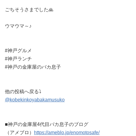
ごちそうさまでした🙏
ウマウマ～♪
#神戸グルメ
#神戸ランチ
#神戸の金庫屋のバカ息子
他の投稿へ戻る⤵
@kobekinkoyabakamusuko
■神戸の金庫屋4代目バカ息子のブログ
（アメブロ）
https://ameblo.jp/enomotosafe/