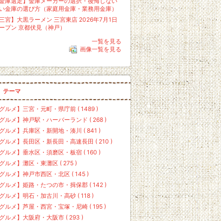
金庫選定】金庫メーカーの選択・後悔しない
い金庫の選び方（家庭用金庫・業務用金庫）
三宮】大黒ラーメン 三宮東店 2026年7月1日
ープン 京都伏見（神戸）
一覧を見る
画像一覧を見る
テーマ
グルメ】三宮・元町・県庁前 ( 1489 )
グルメ】神戸駅・ハーバーランド ( 268 )
グルメ】兵庫区・新開地・湊川 ( 841 )
グルメ】長田区・新長田・高速長田 ( 210 )
グルメ】垂水区・須磨区・板宿 ( 160 )
グルメ】灘区・東灘区 ( 275 )
グルメ】神戸市西区・北区 ( 145 )
グルメ】姫路・たつの市・揖保郡 ( 142 )
グルメ】明石・加古川・高砂 ( 118 )
グルメ】芦屋・西宮・宝塚・尼崎 ( 195 )
グルメ】大阪府・大阪市 ( 293 )