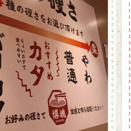
【
【
【
【
【
【
【
【
【
【
【
【
【
【
【
【
【
【
【
【