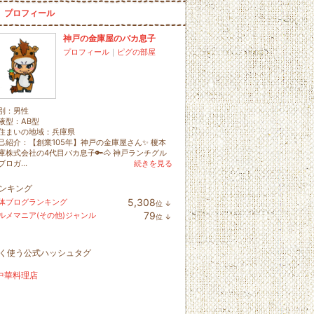
プロフィール
神戸の金庫屋のバカ息子
プロフィール
｜
ピグの部屋
別：
男性
液型：
AB型
住まいの地域：
兵庫県
己紹介：【創業105年】神戸の金庫屋さん✨ 榎本
庫株式会社の4代目バカ息子🔑🐴 神戸ランチグル
ブロガ...
続きを見る
ンキング
5,308
体ブログランキング
位
↓
ラ
79
ルメマニア(その他)ジャンル
位
↓
ン
ラ
キ
ン
ン
キ
グ
く使う公式ハッシュタグ
ン
下
グ
降
下
中華料理店
降