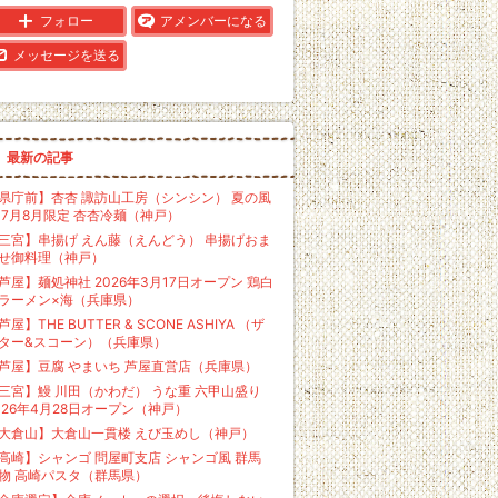
フォロー
アメンバーになる
メッセージを送る
最新の記事
県庁前】杏杏 諏訪山工房（シンシン） 夏の風
 7月8月限定 杏杏冷麺（神戸）
三宮】串揚げ えん藤（えんどう） 串揚げおま
せ御料理（神戸）
芦屋】麺処神社 2026年3月17日オープン 鶏白
ラーメン×海（兵庫県）
芦屋】THE BUTTER & SCONE ASHIYA （ザ
ター&スコーン）（兵庫県）
芦屋】豆腐 やまいち 芦屋直営店（兵庫県）
三宮】鰻 川田（かわだ） うな重 六甲山盛り
026年4月28日オープン（神戸）
大倉山】大倉山一貫楼 えび玉めし（神戸）
高崎】シャンゴ 問屋町支店 シャンゴ風 群馬
物 高崎パスタ（群馬県）