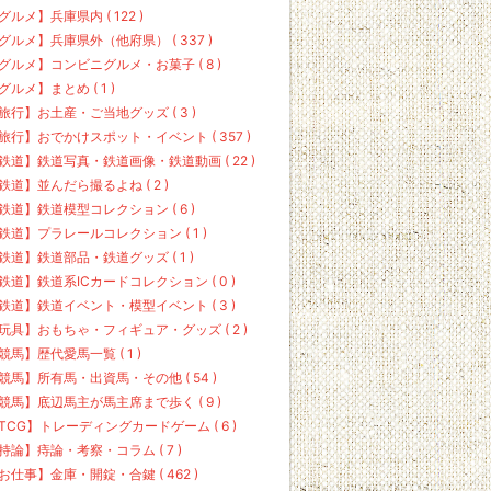
グルメ】兵庫県内 ( 122 )
グルメ】兵庫県外（他府県） ( 337 )
グルメ】コンビニグルメ・お菓子 ( 8 )
グルメ】まとめ ( 1 )
旅行】お土産・ご当地グッズ ( 3 )
旅行】おでかけスポット・イベント ( 357 )
鉄道】鉄道写真・鉄道画像・鉄道動画 ( 22 )
鉄道】並んだら撮るよね ( 2 )
鉄道】鉄道模型コレクション ( 6 )
鉄道】プラレールコレクション ( 1 )
鉄道】鉄道部品・鉄道グッズ ( 1 )
鉄道】鉄道系ICカードコレクション ( 0 )
鉄道】鉄道イベント・模型イベント ( 3 )
玩具】おもちゃ・フィギュア・グッズ ( 2 )
競馬】歴代愛馬一覧 ( 1 )
競馬】所有馬・出資馬・その他 ( 54 )
競馬】底辺馬主が馬主席まで歩く ( 9 )
TCG】トレーディングカードゲーム ( 6 )
持論】痔論・考察・コラム ( 7 )
お仕事】金庫・開錠・合鍵 ( 462 )