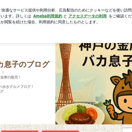
た夫婦の戦利品
芸能人ブログ
人気ブログ
新規登録
ーメン（福岡） | 神戸の金庫屋4代目バカ息子のブログ
Posts
Profile
Facebook
Ameblo
カ息子のブログ
！！
・金庫の販売！
べ歩きグルメブログ！
ログ