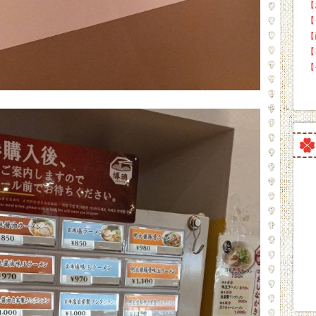
【
【
【
【
【