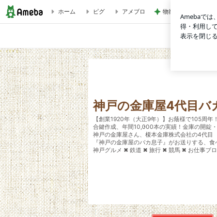
ホーム
ピグ
アメブロ
物欲スイッチが入っ
【博多駅】ラーメン博魂（ハッコン） 博多豚骨炙りチャーシュ
神戸の金庫屋4代目バ
【創業1920年（大正9年）】お蔭様で105周年
合鍵作成、年間10,000本の実績！金庫の開錠
神戸の金庫屋さん、榎本金庫株式会社の4代目
『神戸の金庫屋のバカ息子』がお送りする、食
神戸グルメ ✖ 鉄道 ✖ 旅行 ✖ 競馬 ✖ お仕事ブ