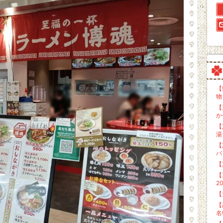
【
物
【
か
【
湯
【
バ
【
【
2
【
【
名