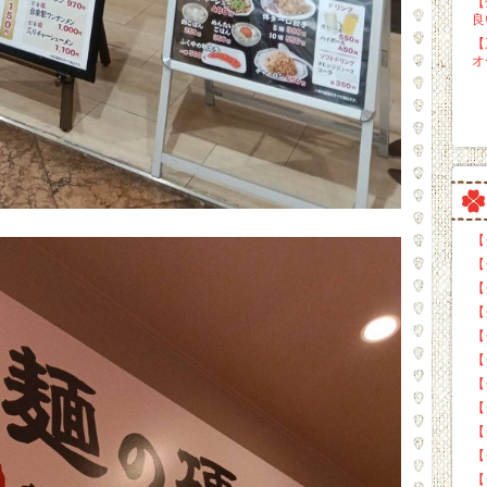
【
良
【
オ
【
【
【
【
【
【
【
【
【
【
【