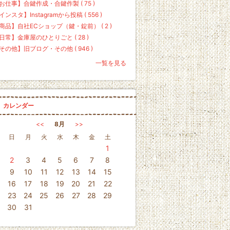
お仕事】合鍵作成・合鍵作製 ( 75 )
インスタ】Instagramから投稿 ( 556 )
商品】自社ECショップ（鍵・錠前） ( 2 )
日常】金庫屋のひとりごと ( 28 )
その他】旧ブログ・その他 ( 946 )
一覧を見る
カレンダー
<<
8月
>>
日
月
火
水
木
金
土
1
2
3
4
5
6
7
8
9
10
11
12
13
14
15
16
17
18
19
20
21
22
23
24
25
26
27
28
29
30
31