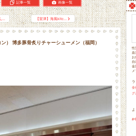
記事一覧
画像一覧
ん…
【室津】海風kitc…
ン） 博多豚骨炙りチャーシューメン（福岡）
性
血
お
自
金
メ
ラ
全
グ
よ
#