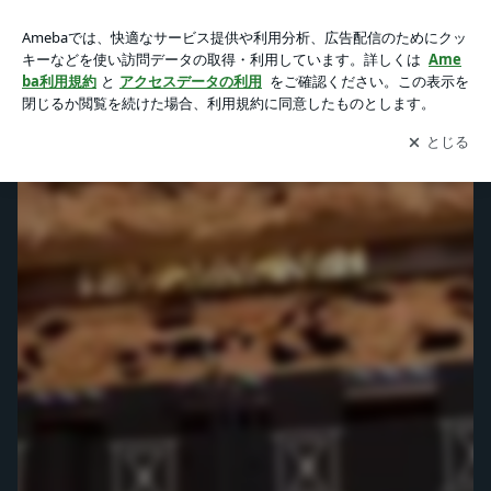
『川中島合戦図水引幕』日下太鼓台太鼓台・新調ふとん太鼓台
の動画 | 辰昇｜絵のぼり絵師