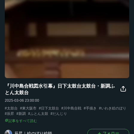
『川中島合戦図水引幕』日下太鼓台太鼓台・新調ふ
とん太鼓台
2025-03-06 23:00:00
#
太鼓台
#
東大阪市
#
日下太鼓台
#
川中島合戦
#
手描き
#
いわき絵のぼり
#
辰昇
#
新調
#
ふとん太鼓
#
だんじり
記事をすべて読む
辰昇｜絵のぼり絵師
フォロー