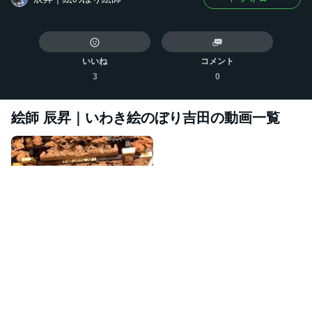
いいね
コメント
3
0
絵師 辰昇｜いわき絵のぼり吉田
の動画一覧
『川中島合戦図水引幕』日下太鼓台太鼓台・新調ふとん太鼓台
2025年3月6日