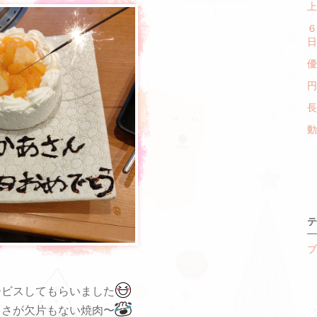
上
６
日
優
円
長
動
テ
ブ
ービスしてもらいました
レさが欠片もない焼肉〜