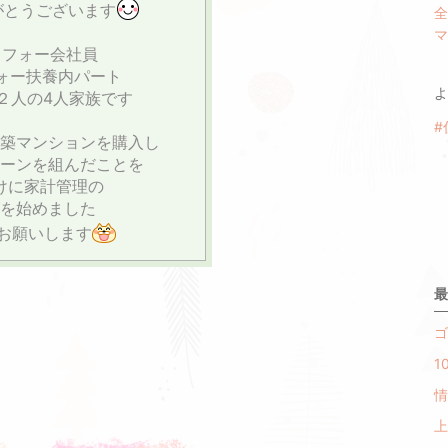
がとうございます
全
マ
ラフォー会社員
フォー扶養内パート
よ
２人の4人家族です
#
築マンションを購入し
ーンを組んだことを
けに家計管理の
を始めました
お願いします
最
ゴ
1
情
上