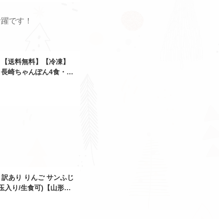
活躍です！
】【送料無料】【冷凍】
長崎ちゃんぽん4食・皿
訳あり りんご サンふじ
46玉入り/生食可)【山形県
生フジ/サンふじ/自宅用/家
売れ筋/山形県/送料無料/お