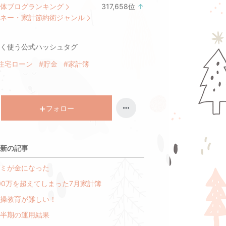
体ブログランキング
317,658
位
↑
ラ
ネー・家計節約術ジャンル
ン
キ
く使う公式ハッシュタグ
ン
グ
住宅ローン
#貯金
#家計簿
上
昇
フォロー
新の記事
ミが金になった
00万を超えてしまった7月家計簿
操教育が難しい！
半期の運用結果