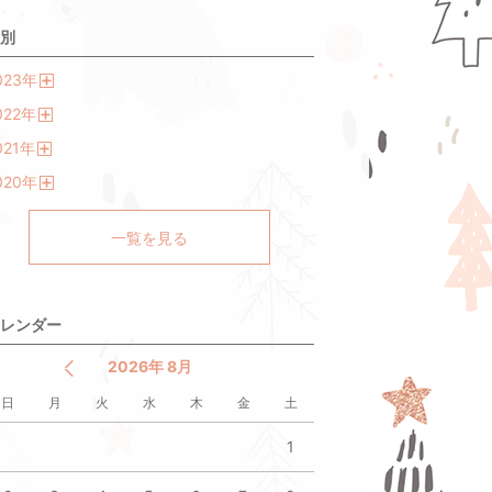
別
023
年
開
022
年
く
開
021
年
く
開
020
年
く
開
く
一覧を見る
レンダー
2026年 8月
日
月
火
水
木
金
土
1