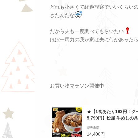
どれも小さくて経過観察でいいくらい
きたんだな
だから夫も一度調べてもらいたい
ほぼ一馬力の我が家は夫に何かあった
お買い物マラソン開催中
★【1食あたり193円！クー
5,799円】松屋 牛めしの
丼の具 時短 レンチン 単身
楽天市場
品 冷凍 おかず セット 冷食
14,400円
送り お中元 ギフト 御中元