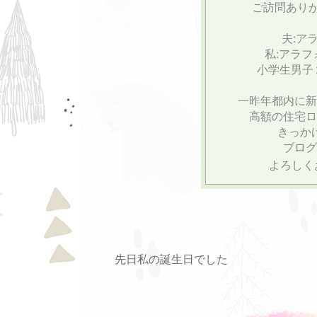
ご訪問あり
夫:ア
私:アラ
小学生男子
一昨年都内に新
高額の住宅ロ
きっか
ブログ
よろしく
先日私の誕生日でした