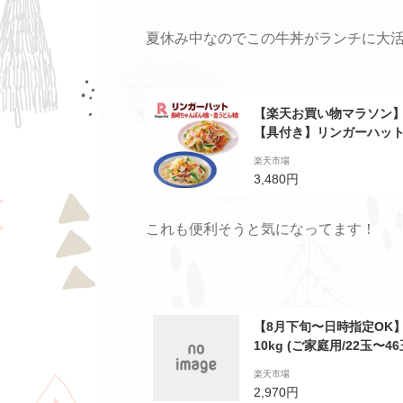
ゼント 食べ物
夏休み中なのでこの牛丼がランチに大
【楽天お買い物マラソン
【具付き】リンガーハット
うどん4食セット
楽天市場
3,480円
これも便利そうと気になってます！
【8月下旬〜日時指定OK】
10kg (ご家庭用/22玉〜
産/リンゴ/林檎/蜜入り/早
楽天市場
庭用/果物/フルーツ/人気/
2,970円
届け日時指定OK】