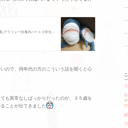
ご訪問ありがとうございます夫:アラフォー会社員私:アラフォー扶養内パート小学生男子２人の4人家族です一昨年都内に新築マンションを購入し高額の住宅ローンを組んだ…
ないので、同年代の方のこういう話を聞くと心
こ
コ
お
しても異常なしばっかりだったのが、３５歳を
か
かることが出てきました
の
g
コ