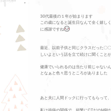
30代最後の１年が始まります
この歳になると誕生日なんて全く嬉し
に感謝ですね
最近、以前子供と同じクラスだった〇
しいよという話を立て続けに聞くこと
健康でいられるのは当たり前じゃない
となぁと色々思うところがありました
あと夫に人間ドックに行ってもらって
私は持病の関係で、頻繁にCTだのMRI