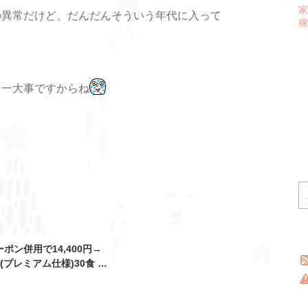
家
の異常だけど、だんだんそういう年代に入って
稼
ら一大事ですからね
ポン併用で14,400円→
具(プレミアム仕様)30食 牛
赴任 牛丼 牛めし 冷凍食
 お惣菜 惣菜 牛丼 肉 仕
 中元 手土産 ギフト プレ