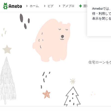
渡辺美奈代 トマト
ホーム
ピグ
アメブロ
誕生日と最近思うこと | 目指せ、7000万の住宅ローン完済！
住宅ローンを