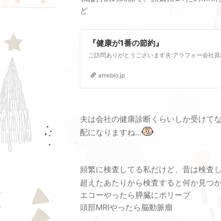
ど
『健康が1番の節約』
ameblo.jp
夫は会社の健康診断くらいしか受けて
配になりますね…
頻繁に検査してる私だけど、昔は検査
超えたあたりから検査すると何か見つ
エコーやったら膵臓にポリープ
頭部MRIやったら脳動脈瘤