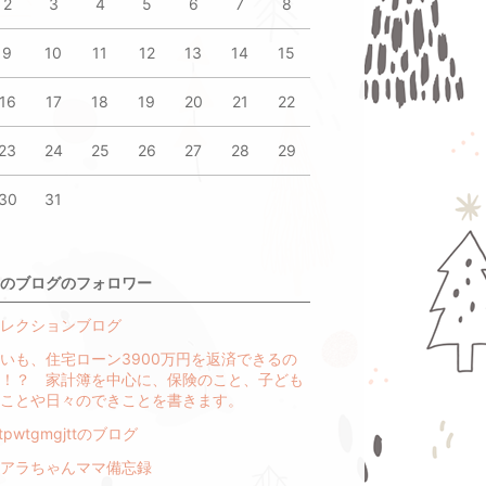
2
3
4
5
6
7
8
9
10
11
12
13
14
15
16
17
18
19
20
21
22
23
24
25
26
27
28
29
30
31
のブログのフォロワー
レクションブログ
いも、住宅ローン3900万円を返済できるの
！？ 家計簿を中心に、保険のこと、子ども
ことや日々のできことを書きます。
jtpwtgmgjttのブログ
アラちゃんママ備忘録