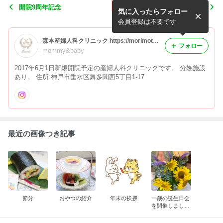
開院9周年記念
リフレッシュランチ メキシ
気に入ったらフォロー
コ料理
会員登録は不要です
森本産婦人科クリニック https://morimoto-mc.com
フォロー
mommy&baby
2017年6月1日新規開院予定の産婦人科クリニックです。 分娩施設
あり。 住所:神戸市垂水区舞多聞西5丁目1-17
最近の画像つき記事
節分
おやつの紹介
年末の挨拶
一歳の誕生日会
を開催しまし
た。