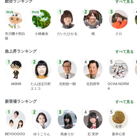
総合ランキング
すべて見る
1
2
3
市川團十郎白
小林麻央
だいたひかる
桃
クロ
猿
急上昇ランキング
すべて見る
1
2
3
4
5
AKB48
たんぽぽ川村
北村総一朗
北別府学
OCHA NORM
エミコ
A
新登場ランキング
すべて見る
1
2
3
4
5
BEYOOOOO
ゆうこりん
島倉りか
石 安伊
蒼井心音