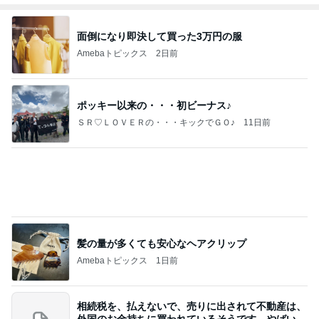
Amebaトピックス
1日前
移動
市川團十郎白猿オフィシャルB
5日前
アグネス ベジタリアンピザを発見
Amebaトピックス
17時間前
【お知らせ】9/21〜9/23北海道3days
パク・ジュニョン オフィシャルブログ 「日本の
2日前
心」 powered by Ameba
沢山のお土産とご機嫌での帰宅
Amebaトピックス
2日前