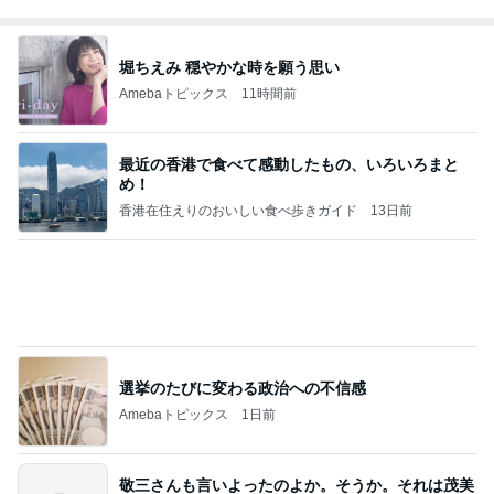
選挙のたびに変わる政治への不信感
Amebaトピックス
1日前
敬三さんも言いよったのよか。そうか。それは茂美
のしてはならない禁じ手だったな。陣内が言いよる
のよ
nanasantojiroのブログ
2日前
真琴つばさ 被災地へ心からの祈り
Amebaトピックス
12時間前
【ANAプレミアムクラス初体験】雷で50分遅延…
沖縄往復で分かった「余裕を買う」価値
華麗なるスタバマダム
2日前