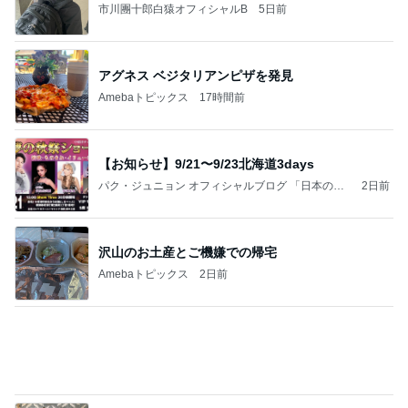
ロケ
桂文枝オフィシャルブログ「トビウオの夢」Pow
13日前
ered by Ameba
2歳まで女の子だった息子の話
Amebaトピックス
13時間前