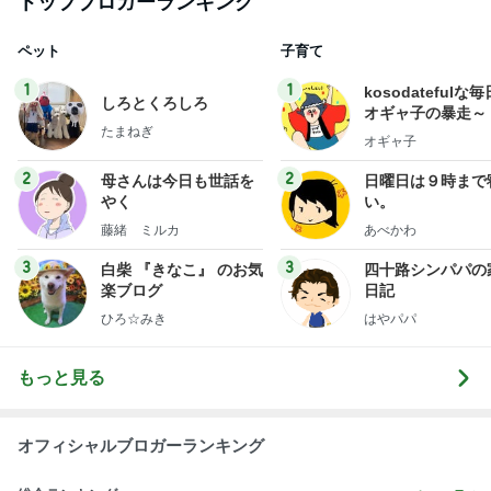
トップブロガーランキング
ペット
子育て
1
1
kosodatefulな毎
しろとくろしろ
オギャ子の暴走～
たまねぎ
オギャ子
2
2
母さんは今日も世話を
日曜日は９時まで
やく
い。
藤緒 ミルカ
あべかわ
3
3
白柴 『きなこ』 のお気
四十路シンパパの
楽ブログ
日記
ひろ☆みき
はやパパ
もっと見る
オフィシャルブロガーランキング