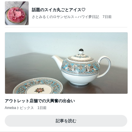
白いシャリにすっかり惚れ込んだ鮨
Amebaトピックス
2日前
待ってる！
武東由美オフィシャルブログ「MOTOちゃんとの
4時間前
はっぴぃな毎日」Powered by Ameba
ネイリストに褒められたポロトップス