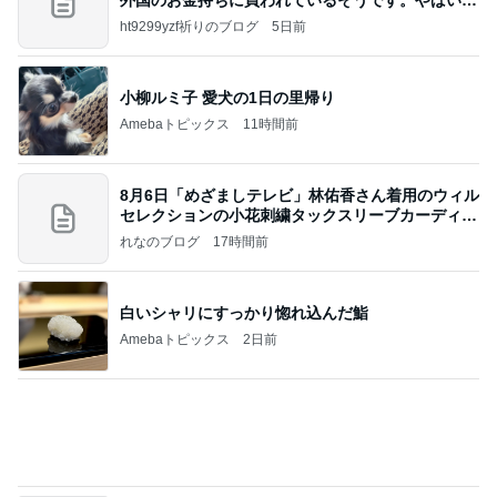
価値観の違いによる「失敗」に対して感情的に反省
しない 私だけの宗教仮称略称偶然と暗合教教義候
補
ムカシオナガザルのwesternblack brain stool2024
4日前
年（令和6）11月25日以来減酒断煙再開ムカシオナ
ガザル
ママ友と共感した想定外のガソリン代