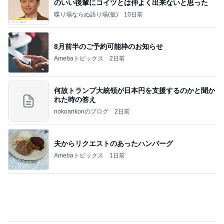
ＳＲ♡ＬＯＶＥＲの・・・キックでＧＯ♪
11日前
髪の量が多くても安心なヘアクリップ
Amebaトピックス
1日前
相続税を、払えないで、売りに出されて不動産は、
外国のお金持ちに買われているそうです。やばいで
すよ
ht9299yzf祈りのブログ
5日前
小柳ルミ子 愛犬の1日の里帰り
Amebaトピックス
11時間前
8月6日「めざましテレビ」林佑香さん着用のウィル
セレクションの小花刺繍タックスリーブカーディガ
ン
れなのブログ
17時間前