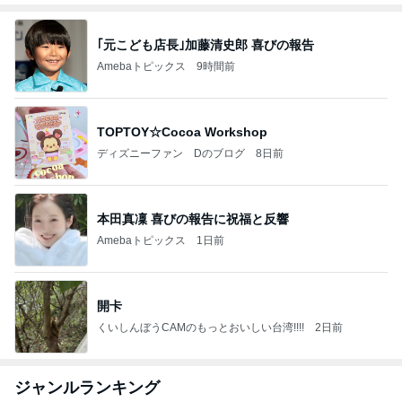
｢元こども店長｣加藤清史郎 喜びの報告
Amebaトピックス
9時間前
TOPTOY☆Cocoa Workshop
ディズニーファン Dのブログ
8日前
本田真凜 喜びの報告に祝福と反響
Amebaトピックス
1日前
開卡
くいしんぼうCAMのもっとおいしい台湾!!!!
2日前
ジャンルランキング