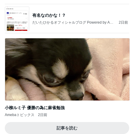
小柳ルミ子 優勝の為に麻雀勉強
Amebaトピックス
2日前
記事を読む
堀ちえみ 穏やかな時を願う思い
Amebaトピックス
11時間前
最近の香港で食べて感動したもの、いろいろまと
め！
香港在住えりのおいしい食べ歩きガイド
13日前