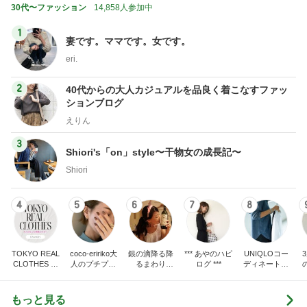
30代〜ファッション
14,858人参加中
1
妻です。ママです。女です。
eri.
2
40代からの大人カジュアルを品良く着こなすファッ
ションブログ
えりん
3
Shiori's「on」style〜干物女の成長記〜
Shiori
4
5
6
7
8
TOKYO REAL
coco-eririko大
銀の滴降る降
*** あやのハピ
UNIQLOコー
CLOTHES 大
人のプチプラ
るまわり
ログ ***
ディネート日
人世代のリア
mixコーデ
に・・・
記
ハ
ルクローズ
♪
もっと見る