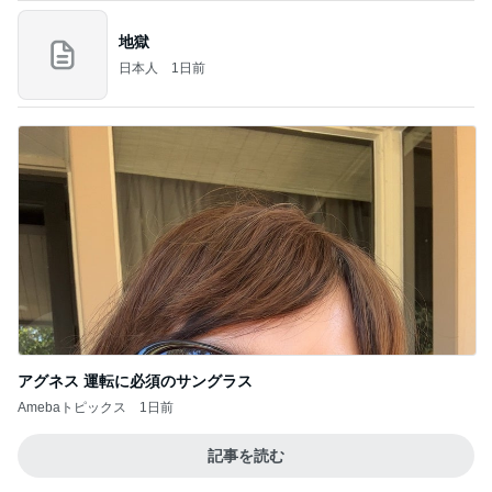
記事を読む
過去一番の高値で買った塩水うに
Amebaトピックス
2日前
高橋直純のトラブルメーカー第1167回更新しまし
た！
高橋直純オフィシャルブログ「なおずみぶろぐ」
11日前
Powered by Ameba
当選した人気商品詰め合わせとグッズ
Amebaトピックス
13時間前
アンジャ児嶋さん相葉ちゃんと食事で紹介された仲
のいい後輩にコイツとは仲よく出来ないと思った
喋り場ならぬ語り場(仮)
10日前