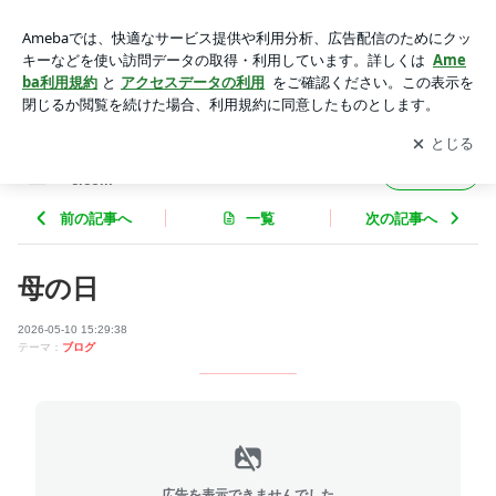
母の日 | 森本産婦人科クリニック https://morimoto-mc.com
アプリをダウンロードして
ブログの更新通知
を受け取りまし
開く
ょう。
森本産婦人科クリニック https://morimoto-m
フォロー
c.com
前の記事へ
一覧
次の記事へ
母の日
2026-05-10 15:29:38
テーマ：
ブログ
広告を表示できませんでした