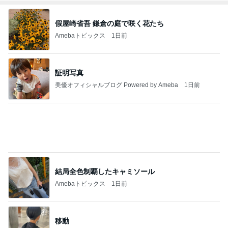
Amebaトピックス
1日前
【東京】8/17(月) 宗像茜衣 個撮予約状況 御徒町ス
タジオ
COCO撮影会
8日前
リスク踏まえ処置をするか悩む日
Amebaトピックス
1日前
シャーマン神人さんを理解できる人はいないかも知
れない｜じぶんでできる浄化ライブ※配信後メンバ
ー限
心の道標【旧：ヤ～ベェのブログ】
9日前
締まりがないと言われたアラフィフ
Amebaトピックス
1日前