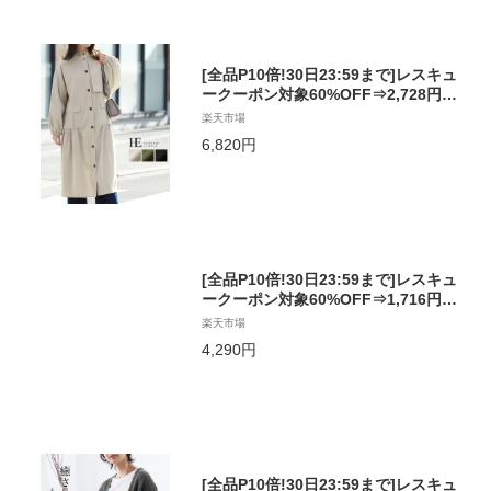
[全品P10倍!30日23:59まで]レスキュ
ークーポン対象60%OFF⇒2,728円大
人可愛いデザイン。フード付きライト
楽天市場
アウター/コート アウター ギャザー フ
6,820円
ード レディース ロング丈 羽織り ライ
トアウター ゆったり 大きいサイズ[メ
ール便不可][送料無料!]
[全品P10倍!30日23:59まで]レスキュ
ークーポン対象60%OFF⇒1,716円カ
ラーで魅せる。インターシャBIGチェ
楽天市場
ックカーデ/カーディガン カーデ チェ
4,290円
ック 羽織り レディース アウター ニッ
ト ゆったり 大きいサイズ[メール便不
可][送料無料!]
[全品P10倍!30日23:59まで]レスキュ