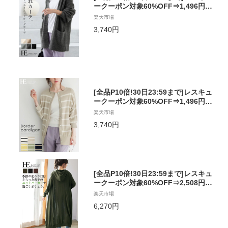
ークーポン対象60%OFF⇒1,496円優
しい肌触り。もっちりニットカーデ/
楽天市場
カーディガン カーデ ニット アウター
3,740円
レディース 羽織り 防寒 ロング丈 ゆっ
たり 大きいサイズ [メール便不可]
[全品P10倍!30日23:59まで]レスキュ
ークーポン対象60%OFF⇒1,496円1
枚で着回せる。2wayボーダーニット
楽天市場
カーデ/カーデ カーディガン ボーダー
3,740円
ニット レディース トップス 羽織り 7
分袖 ゆったり 大きいサイズ シェルボ
タン [メール便不可]
[全品P10倍!30日23:59まで]レスキュ
ークーポン対象60%OFF⇒2,508円季
節の変わり目にちょうどいい♪ニット
楽天市場
ロングパーカーカーディガン/ニット
6,270円
カーディガン パーカー アウター ニッ
ト レディース 羽織り ロング丈 ゆった