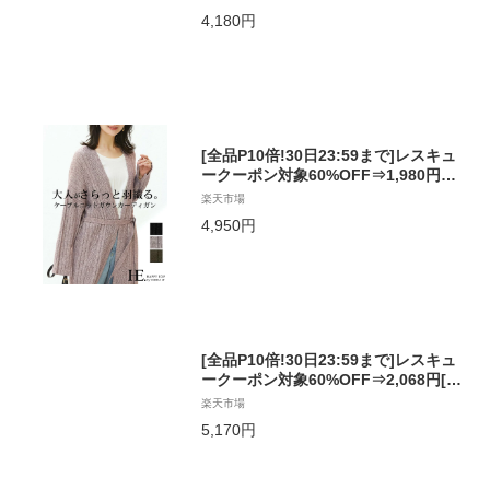
る。ニット2wayボリューム袖カーデ/
4,180円
カーディガン カーデ ニット ボリュー
ム袖 レディース 2way アウター セー
ター 大きいサイズ[メール便不可][送
料無料!][返品交換不可]
[全品P10倍!30日23:59まで]レスキュ
ークーポン対象60%OFF⇒1,980円大
人がさらっと羽織る洗練ロングカーデ
楽天市場
ィガン。ワイドリブ＆ケーブルニット
4,950円
ロングカーディガン/もっちり ニット
カーディガン カーデ ニット レディー
ス 羽織り ロング丈[メール便不可]
[全品P10倍!30日23:59まで]レスキュ
ークーポン対象60%OFF⇒2,068円[送
料無料!]さっと羽織れるライトアウタ
楽天市場
ー。ジャガードニットポンチョ/ポン
5,170円
チョ ストール ケープ ジャガード ニッ
ト レディース アウター フード ゆった
り 大きいサイズ[メール便不可]