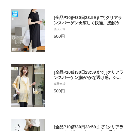
[全品P10倍!30日23:59まで]クリアラ
ンスバーゲン★涼しく快適。接触冷感
フレンチ袖ワンピース/ワンピース ワ
楽天市場
ンピ 接触冷感 スリット レディース 体
500円
型カバー フレンチスリーブ ゆったり
大きいサイズ[メール便不可][返品交換
不可]
[全品P10倍!30日23:59まで][クリアラ
ンスバーゲン]軽やかな透け感。シェ
ルボタンカーデ/カーデ カーディガン
楽天市場
シアー シェルボタン レディース トッ
500円
プス 羽織り Vネック ゆったり 大きい
サイズ[返品交換不可][メール便不可]
[全品P10倍!30日23:59まで][クリアラ