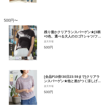
り 大きいサイズ[メール便不可]
500円〜
残り僅かクリアランスバーゲン★[3柄
×3色、選べる大人のロゴTシャツ/フレ
ンチ袖プリントT Tシャツ ロゴT カッ
楽天市場
トソー レディース トップス 大きいサ
500円
イズ[メール便可（1点まで）] [M便 1/
1][返品交換不可]
[全品P10倍!30日23:59まで]クリアラ
ンスバーゲン★他と差がつく涼しげニ
ット。リーフ柄ラグランスラブニッ
楽天市場
ト/サマーニット レディース トップス
500円
ラグランスリーブ[返品交換不可][メー
ル便可（1点まで）][M便 1/1]