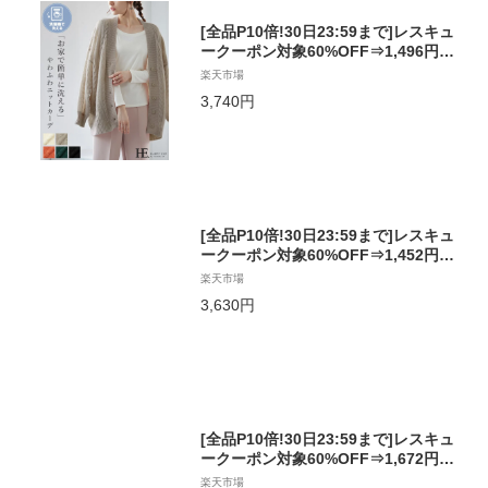
[全品P10倍!30日23:59まで]レスキュ
ークーポン対象60%OFF⇒1,496円お
家で洗える!ウォッシャブルふんわり
楽天市場
優しい肌触りケーブルニットカーディ
3,740円
ガン/カーディガン カーデ ニット ケー
ブル編み レディース アウター 羽織り
ゆったり 大きいサイズ 洗濯[メール便
不可]
[全品P10倍!30日23:59まで]レスキュ
ークーポン対象60%OFF⇒1,452円大
人のきれいめアイテム。ダンボール前
楽天市場
後2wayボリューム袖カーデ/カーデ カ
3,630円
ーディガン トップス 2way レディー
ス ボリューム袖 7分袖 ライトアウタ
ー ダンボール ゆったり 大きいサイズ
[メール便不可]
[全品P10倍!30日23:59まで]レスキュ
ークーポン対象60%OFF⇒1,672円こ
の1枚でオシャレがもっと楽しくな
楽天市場