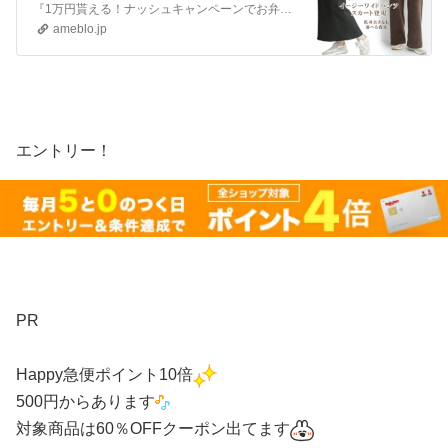
20％OFF！』
『1万円貰える！ナッシュキャンペーンでお弁当がお小遣い付き！』『29日〜31日は1.3倍！TikTok Lite新規登録で4000円！』『新規登録でAmazo…
ameblo.jp
エントリー！
PR
Happy急便
ポイント10倍
500円からあります
対象商品は60％OFFクーポン出てます