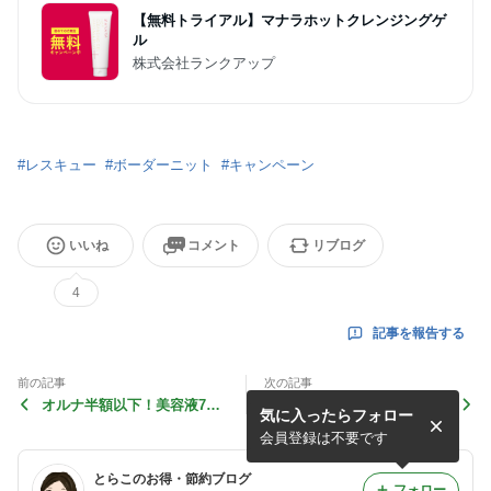
【無料トライアル】マナラホットクレンジングゲ
ル
株式会社ランクアップ
#
レスキュー
#
ボーダーニット
#
キャンペーン
いいね
コメント
リブログ
4
記事を報告する
前の記事
次の記事
オルナ半額以下！美容液7
つぶらなカボス、チャーシュ
気に入ったらフォロー
0％OFF！
ー、鰻半額！大分50％OFF
クーポン！
会員登録は不要です
とらこのお得・節約ブログ
フォロー