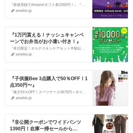
『新規登録でAmazonギフト券2000円！』『ワンダフルデー限定福袋！マダムシンコのはしっこ詰め合わせ！』『オルナスキンケア福袋半額以下！』勝ったら倍！ ふ…
ameblo.jp
『1万円貰える！ナッシュキャンペ
ーンでお弁当がお小遣い付き！』
『本日限定！オルナスキンケアセット半額以下！』『裏起毛カットソー3点購入で1点580円！裏起毛パンツ1490円！』『【復活】TikTok Lite新規登録で4…
ameblo.jp
『子供服Bee 3点購入で50％OFF！1
点350円〜』
『最大50％OFF！スーツケース3870円＋ポイント10倍！』『裏起毛カットソー3点購入で1点580円！裏起毛パンツ1490円！』『【復活】TikTok Li…
ameblo.jp
『非公開クーポンでワイドパンツ
1390円！在庫一掃セールから