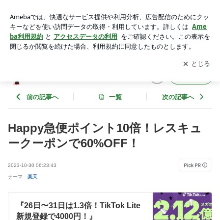
Happy急便ポイント10倍！レスキュークーポンで60%OFF！ |
とらこのお得・節約ブログ
アプリをダウンロードして
ブログの更新通知
を受け取りまし
開く
ょう。
とらこのお得・節約ブログ
フォロー
前の記事へ
一覧
次の記事へ
Happy急便ポイント10倍！レスキュ
ークーポンで60%OFF！
2023-10-30 06:23:43
テーマ：
楽天
『26日〜31日は1.3倍！TikTok Lite
新規登録で4000円！』