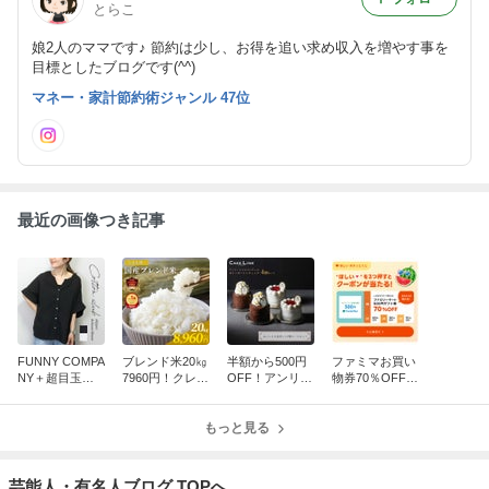
とらこ
娘2人のママです♪ 節約は少し、お得を追い求め収入を増やす事を
目標としたブログです(^^)
マネー・家計節約術ジャンル 47位
最近の画像つき記事
FUNNY COMPA
ブレンド米20㎏
半額から500円
ファミマお買い
NY＋超目玉セ
7960円！クレー
OFF！アンリシ
物券70％OFFク
ール1100円！
ムブリュレアイ
ャルパンティ
ーポン当たる！
ス半額！
エ、きかんしゃ
もっと見る
トーマスアイス
パフェ、恐竜ケ
ーキ
芸能人・有名人ブログ TOPへ