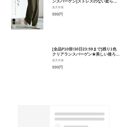
ンスバーゲン]ストレスのない柔らか
な穿き心地。もちもちカットソーリラ
楽天市場
ックスパンツ/ワイドパンツ ルームウ
999円
エア レディース 部屋着 ゆったり[メ
ール便不可][返品交換不可]
[全品P10倍!30日23:59まで]残り1色
クリアランスバーゲン★美しい後ろ
姿。膨れジャガードバックフレアトッ
楽天市場
プス/ストレッチ プルオーバー フレア
999円
ジャガード レディース トップス テー
ルカット ゆったり 大きいサイズ チュ
ニック フリル[メール便不可][返品交
換不可]