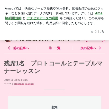
残席1名 プロトコールとテーブルマナーレッスン | 【大人可
愛い女神塾 】憧れの美エレガンススタイル 新潟エレガンスマ
アプリをダウンロードして
ブログの更新通知
を受け取りまし
開く
ナー＆お花テーブルスクール
ょう。
【大人可愛い女神塾 】憧れの美エレガンスス
フォロー
タイル 新潟エレガンスマナー＆お花テーブル
スクール
前の記事へ
一覧
次の記事へ
残席1名 プロトコールとテーブルマ
ナーレッスン
2019-11-03 22:00:15
テーマ：
elegance manner