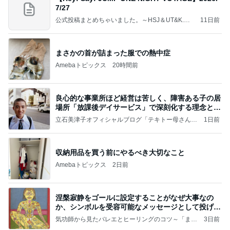
7/27
公式投稿まとめちゃいました。～HSJ＆UT&K.O.
11日前
～
まさかの首が詰まった服での熱中症
Amebaトピックス
20時間前
良心的な事業所ほど経営は苦しく、障害ある子の居
場所「放課後デイサービス」で深刻化する理念と現
実の
立石美津子オフィシャルブログ「テキトー母さんの
1日前
すすめ」Powered by Ameba
収納用品を買う前にやるべき大切なこと
Amebaトピックス
2日前
涅槃寂静をゴールに設定することがなぜ大事なの
か、シンボルを受容可能なメッセージとして投げる
ことが
気功師から見たバレエとヒーリングのコツ～「まと
3日前
いのば」ブログ