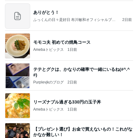
ありがとう！
ふっくんの日々是好日 布川敏和オフィシャルブロ
2日前
グ
モモコ夫 初めての焼鳥コース
Amebaトピックス
1日前
テテとグクは、かなりの確率で一緒にいるね(#^.^
#)
Purplevjkのブログ
2日前
リーズナブル過ぎる330円の玉子丼
Amebaトピックス
1日前
【プレゼント選び】お金で買えないもの！これがな
かなか難しい！