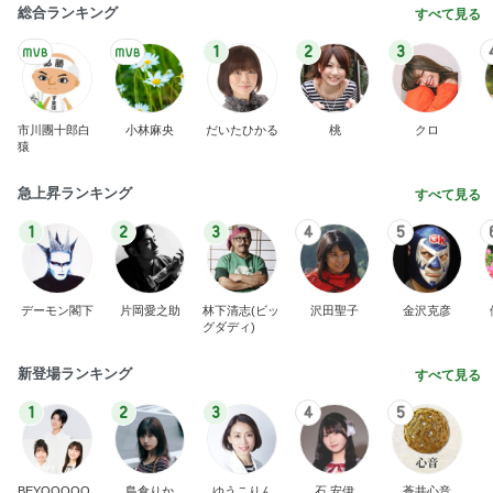
総合ランキング
すべて見る
1
2
3
市川團十郎白
小林麻央
だいたひかる
桃
クロ
猿
急上昇ランキング
すべて見る
1
2
3
4
5
デーモン閣下
片岡愛之助
林下清志(ビッ
沢田聖子
金沢克彦
グダディ)
新登場ランキング
すべて見る
1
2
3
4
5
BEYOOOOO
島倉りか
ゆうこりん
石 安伊
蒼井心音