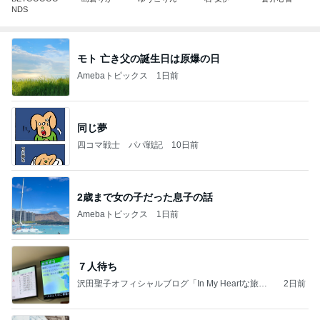
NDS
モト 亡き父の誕生日は原爆の日
Amebaトピックス
1日前
同じ夢
四コマ戦士 パパ戦記
10日前
2歳まで女の子だった息子の話
Amebaトピックス
1日前
７人待ち
沢田聖子オフィシャルブログ「In My Heartな旅日
2日前
記」by Ameba