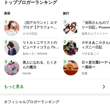
トップブロガーランキング
美容
旅行
1
1
（旧アカウント）エマ
「吉田さんちのフ
ブログ【アラフォー会
リー日記」Powere
社売却セカンドライ
y Ameba 吉田さ
エマの日記
吉田さんファミリー
フ】
ミリーオフィシャ
ログ
2
2
リトルミニマリストの
☆やまあこ☆さん
ビューティコラム The
ィズニー日記
little minimalist's bea
あねっさ／anessa
☆やまあこ☆
uty colum
3
3
美人になれる、たくさ
日々是甘露2〜デ
んの魔法
ー風味〜
hiromi
甘露
もっと見る
オフィシャルブロガーランキング