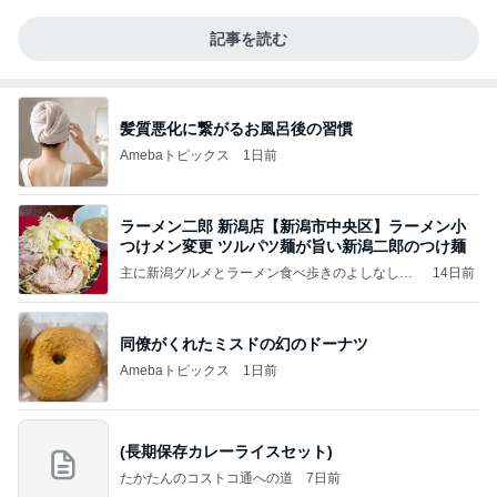
記事を読む
髪質悪化に繋がるお風呂後の習慣
Amebaトピックス
1日前
ラーメン二郎 新潟店【新潟市中央区】ラーメン小
つけメン変更 ツルパツ麺が旨い新潟二郎のつけ麺
主に新潟グルメとラーメン食べ歩きのよしなしご
14日前
と
同僚がくれたミスドの幻のドーナツ
Amebaトピックス
1日前
(長期保存カレーライスセット)
たかたんのコストコ通への道
7日前