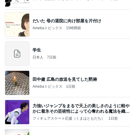
だいた 母の退院に向け部屋を片付け
Amebaトピックス
15時間前
学生
日本人
7日前
田中健 広島の放送を見てした黙祷
Amebaトピックス
1日前
力強いジャンプをまるで天上の美しさのように軽や
かに着氷その芸術性によって心奪われる魔法を織り
なす
フィギュアスケート応援（くまはともだち）
1日前