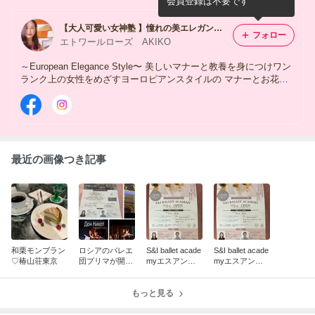
会員登録は不要です
【大人可愛い女神塾 】憧れの美エレガンススタイル 新潟エレガンスマナー＆お花テーブルスクール
フォロー
エトワールローズ AKIKO
～European Elegance Style〜 美しいマナーと教養を身につけワン
ランク上の女性をめざすヨーロピアンスタイルの マナーとお花の
サロン♡ 大人可愛い気品のある女性、洗練された美しさを持つ
エレガンスな女性のためのフィニッシィングスクールです♡
最近の画像つき記事
和栗モンブラン
ロシアのバレエ
S&I ballet acade
S&I ballet acade
♡椿山荘東京
団プリマが開い
myエスアンド
myエスアンド
たS&I ballet aca
アイバレエアカ
アイバレエアカ
demy開講
デミーOpen♡
デミーOpen♡
もっと見る