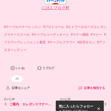
にほんブログ村
#
テーブルマナーレッスン
#
プロトコール
#
エトワールローズエレガン
スマナースクール
#
テーブルコーディネート
#
マナー講師
#
マナー
#
フラワーアレンジメント教室
#
テーブルフラワー
#
自宅サロン
#
アフ
タヌーンティー
いいね
リブログ
25
記事を報告する
記事をシェア
前の記事
次の記事
ご案内 エレガンスマナー講
ご案内 11月のレッスンス
気に入ったらフォロー
師養成講座
ケジュール