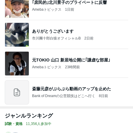
｢庶民的｣北川景子のプライベートに反響
Amebaトピックス
1日前
ありがとうございます
市川團十郎白猿オフィシャルB
2日前
元TOKIO 山口 新居地公開に｢謙虚な部屋｣
Amebaトピックス
23時間前
斎藤元彦がぶらぶら動画のアップを止めた
Bank of Dreamの公営競技はどこへ行く
8日前
ジャンルランキング
試験・資格
11,356人参加中