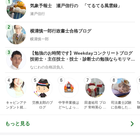
1
気象予報士 瀬戸信行の 「てるてる風雲録」
瀬戸信行
2
横溝慎一郎行政書士合格ブログ
横溝慎一郎
3
【勉強のお時間です】Weekdayコンクリートブログ
技術士・主任技士・技士・診断士の勉強ならモリマサ
ノblog
なにわの合格請負人
4
5
6
7
8
キャビンアテ
労務太郎のブ
中学卒業後は
田邉祐司 ブロ
司法書士試験
T
ンダント就活
ログ
ど〜しよっか
グ 常時英心 言
に合格したい
指南 高橋くる
な？刑事ドラ
葉の森から: 2.
おばさん
みオフィシャ
マ好きママの
0
ルブログ by
日常♪♪
もっと見る
Ameba