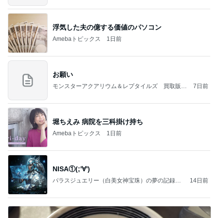
浮気した夫の億する価値のパソコン
Amebaトピックス
1日前
お願い
モンスターアクアリウム＆レプタイルズ 買取販売
7日前
情報
堀ちえみ 病院を三科掛け持ち
Amebaトピックス
1日前
NISA①(;'∀')
パラスジュエリー（白美女神宝珠）の夢の記録
14日前
（続編）