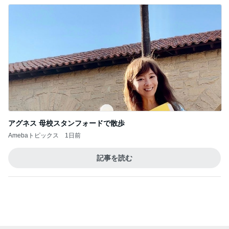
友人もすぐ買うと言った可愛いピアス
Amebaトピックス
2日前
悲しすぎて立ち直れない。
クロオフィシャルブログPowered by Ameba
21時間前
夕食より高くてもとても満足なパフェ
Amebaトピックス
1日前
明日は1人で
だいたひかるオフィシャルブログ Powered by
17時間前
Ameba