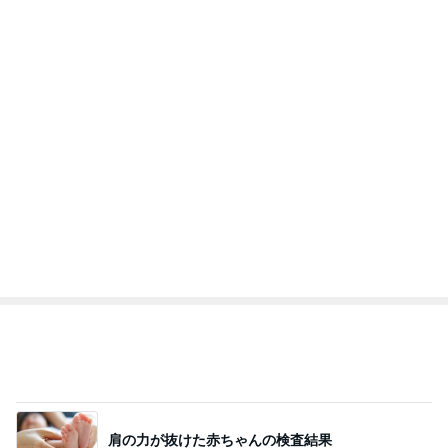
市川團十郎白
小林麻央
だいたひかる
桃
クロ
猿
急上昇ランキング
すべて見る
1
2
3
4
5
デーモン閣下
片岡愛之助
林下清志(ビッ
沢田聖子
金沢克彦
グダディ)
新登場ランキング
すべて見る
1
2
3
4
5
BEYOOOOO
島倉りか
ゆうこりん
石 安伊
蒼井心音
NDS
寂しいと涙した娘からの朝の見送り
Amebaトピックス
2日前