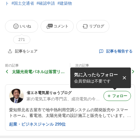
ト
#
国土交通省
#
確認申請
#
建築物
いいね
コメント
リブログ
271
記事を報告する
記事をシェア
前の記事
次の記事
太陽光発電パネルは落雷リス
スマートホームのデメリット
気に入ったらフォロー
ク高い？【避雷器の種類】標
【失敗の実体験】メリットと
高やアンテナで変わる確率
いらない家電を解説
会員登録は不要です
省エネ電気屋りゅうブログ
フォロー
家の電気工事の専門店、成功電気の今井隆太郎
愛知県北名古屋市で地中熱利用空調システムの開発販売や スマー
トホーム、蓄電池、太陽光発電の設計施工と販売をしています。
日本一の省エネ専門店を目指しています。
起業・ビジネスジャンル 299位