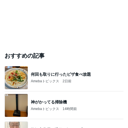
「不動産鑑定士になった」人間の思うままのブログ
2026年8月7日
このハッシュタグの記事を見る
芸能人・有名人ブログ TOPへ
飯島直子「イライラ」投稿に様々な声
Amebaトピックス
1日前
悲しすぎて立ち直れない。
クロオフィシャルブログPowered by Ameba
21時間前
元TOKIO 山口 新居地公開に｢謙虚な部屋｣
Amebaトピックス
2日前