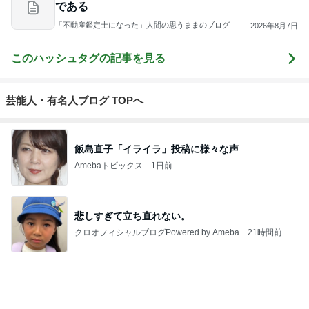
4
5
6
7
8
Shiori's「on」
TOKYO REAL
coco-eririko大
*** あやのハピ
UNIQLOコー
N
style〜干物女
CLOTHES 大
人のプチプラ
ログ ***
ディネート日
の成長記〜
人世代のリア
mixコーデ
記
ルクローズ
もっと見る
肩の力が抜けた赤ちゃんの検査結果
Amebaトピックス
2日前
エルメスよりうれしかったお土産
Amebaトピックス
1日前