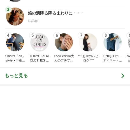
ピ 〜HOME&LIFE〜
リー日記」Powere
y Ameba 吉田さ
yuki (ドキ子）
吉田さんファミリー
ミリーオフィシャ
ログ
2
2
ほんとうに必要な物し
☆やまあこ☆さん
か持たない暮らし◆Ke
ィズニー日記
ep Life Simple◆〜イ
yukiko
☆やまあこ☆
ンテリアのきろく〜
3
3
１００均・カルディ大
日々是甘露2〜デ
好き！食いしん坊☆き
ー風味〜
らりん☆のブログ
☆きらりん☆
甘露
もっと見る
オフィシャルブロガーランキング
総合ランキング
すべて見る
1
2
3