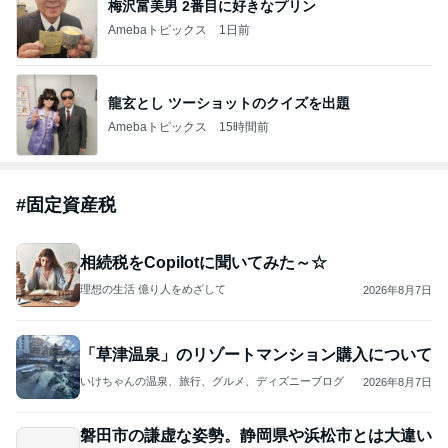
2026/07/28(K) 4本
何でかな？何でだろ？
10日前
ジャンルランキング
30代〜ファッション
14,858人参加中
1
40代からの大人カジュアルを品良く着こなすファッ
ションブログ
えりん
2
妻です。ママです。女です。
eri.
3
銀の滴降る降るまわりに・・・
illallan