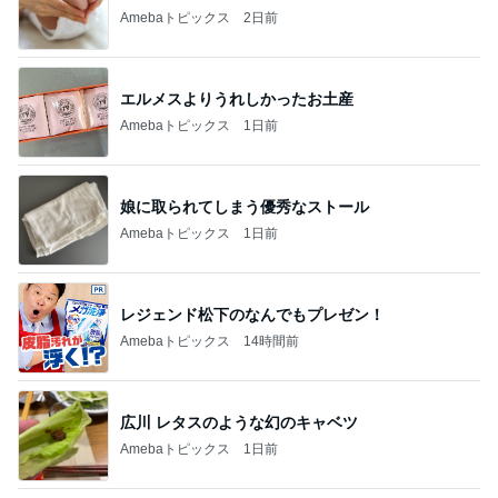
横浜SOGOうまいもの大会
nanaオフィシャルブログ Powered by Ameba
11日前
息子の身長が4センチ伸びたサプリ
Amebaトピックス
1日前
2026/07/28(K) 4本
何でかな？何でだろ？
10日前