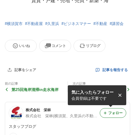
賃貸・戸建・売地・売買・新築・海
#
横須賀市
#
不動産屋
#
久里浜
#
ビジネスマナー
#
不動産
#
講習会
いいね
コメント
リブログ
記事を報告する
記事をシェア
前の記事
次の記事
第25回海岸清掃in走水海岸
よこすかシーサイドマラソン
気に入ったらフォロー
激励会 p(＾ω＾)q
会員登録は不要です
株式会社 栄林
フォロー
株式会社 栄林(横須賀、久里浜の不動産屋)
スタッフブログ