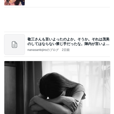
話題のスイカ丸ごとアイス♡
さとみるくのロサンゼルス⇔ハワイ夢日記
7日前
2ヶ月で有休を18日使った恐怖
Amebaトピックス
1日前
アンジャ児嶋さん相葉ちゃんと食事で紹介された仲
のいい後輩にコイツとは仲よく出来ないと思った
喋り場ならぬ語り場(仮)
9日前