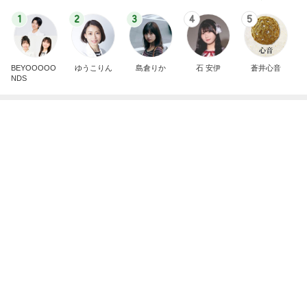
植草美幸オフィシャルブログ Powered by Ameba
5日前
ふわっふわ食感の夏限定ご褒美
Amebaトピックス
2日前
TOPTOY☆Cocoa Workshop
ディズニーファン Dのブログ
8日前
子どもが大きくなって嬉しいお出かけ
Amebaトピックス
1日前
有名なのかな！？
だいたひかるオフィシャルブログ Powered by Ame
2日前
ba