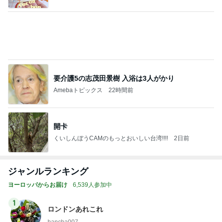
要介護5の志茂田景樹 入浴は3人がかり
Amebaトピックス
22時間前
開卡
くいしんぼうCAMのもっとおいしい台湾!!!!
2日前
ジャンルランキング
ヨーロッパからお届け
6,539人参加中
1
ロンドンあれこれ
hancha007
2
イギリス毒舌日記
wiltomo