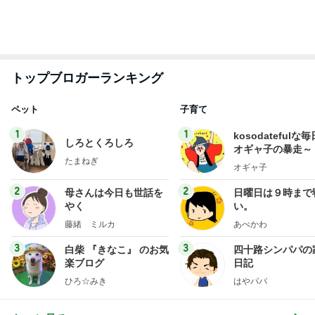
やく
い。
藤緒 ミルカ
あべかわ
3
3
白柴 『きなこ』 のお気
四十路シンパパの
楽ブログ
日記
ひろ☆みき
はやパパ
もっと見る
オフィシャルブロガーランキング
総合ランキング
すべて見る
1
2
3
市川團十郎白
小林麻央
だいたひかる
桃
クロ
猿
急上昇ランキング
すべて見る