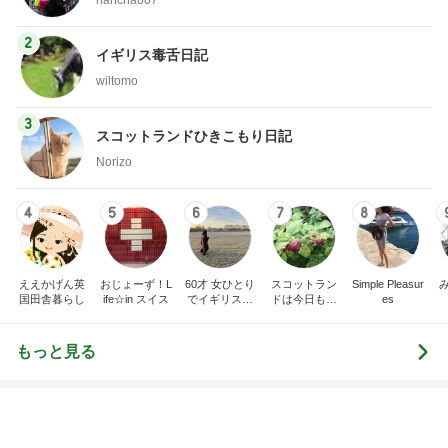
3
スコットランドひきこもり日記
Norizo
4
5
6
7
8
ええかげん英
おじょーず！L
60才 女ひとり
スコットラン
Simple Pleasur
国田舎暮らし
ife☆in スイス
でイギリスに
ドは今日も曇
es
移住
り空
もっと見る
高橋英樹 農協で見たきれいな花
Amebaトピックス
1日前
義父の姉夫婦の墓参りに行く予定