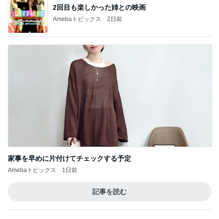
家事を早めに片付けてチェックする予定
Amebaトピックス
1日前
記事を読む
トップブロガーランキング
ペット
子育て
1
1
kosodatefulな毎
しろとくろしろ
オギャ子の暴走～
たまねぎ
オギャ子
2
2
母さんは今日も世話を
日曜日は９時まで