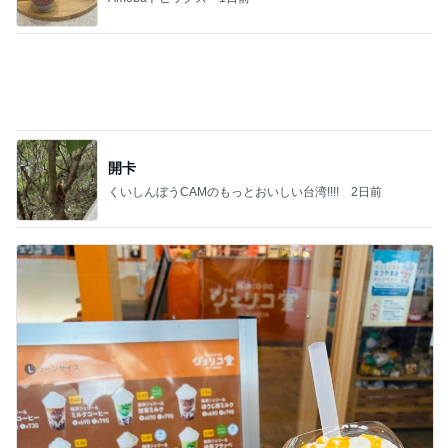
香港在住えりのおいしい食べ歩きガイド
13日前
400円でガチャれた可愛いエコバッグ
Amebaトピックス
19時間前
地獄
日本人
1日前
洗濯物から出てきた次女のエプロン
Amebaトピックス
1日前
敬三さんも言いよったのよか。そうか。それは茂美
のしてはならない禁じ手だったな。陣内が言いよる
のよ
nanasantojiroのブログ
2日前