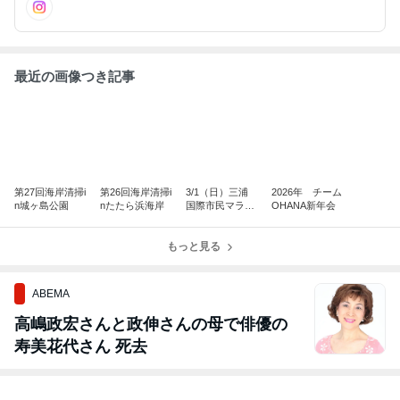
最近の画像つき記事
第27回海岸清掃i
第26回海岸清掃i
3/1（日）三浦
2026年 チーム
n城ヶ島公園
nたたら浜海岸
国際市民マラソ
OHANA新年会
ン
もっと見る
ABEMA
高嶋政宏さんと政伸さんの母で俳優の
寿美花代さん 死去