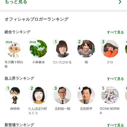
1
2
3
4
5
AKB48
たんぽぽ川村
北村総一朗
北別府学
OCHA NORM
エミコ
A
新登場ランキング
すべて見る
1
2
3
4
5
BEYOOOOO
ゆうこりん
島倉りか
石 安伊
蒼井心音
NDS
結婚を尋ねた40代男性の言葉
Amebaトピックス
1日前
8月2日放送のTBS「週刊さんまとマツコ」先週に引
き続き出演します♪