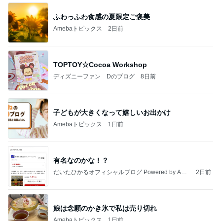
Amebaトピックス
2日前
記事を読む
お迎えした頃からへそ天の愛犬
Amebaトピックス
1日前
【ANAプレミアムクラス初体験】雷で50分遅延…
沖縄往復で分かった「余裕を買う」価値
華麗なるスタバマダム
2日前
帰宅後に座った瞬間の寝落ち
Amebaトピックス
17時間前
最近の香港で食べて感動したもの、いろいろまと
め！