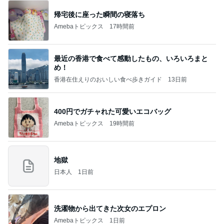
高橋直純のトラブルメーカー第1167回更新しまし
た！
高橋直純オフィシャルブログ「なおずみぶろぐ」
11日前
Powered by Ameba
朝食にびっくりドンキーのハンバーグ
Amebaトピックス
1日前
何故トランプ大統領が日本円を支援するのかと聞か
れた時の答え
nokoarikonのブログ
2日前
だいた 気になり頼んだ食べ比べ
Amebaトピックス
2日前