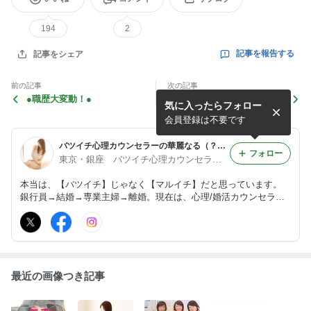
194
2
記事を報告する
記事をシェア
前の記事
次の記事
●職歴大変動！●
●エイリッシュガーデン５周
気に入ったらフォロー
年記念！オプションを無料で
プレゼントさせていただきま
会員登録は不要です
す●
バツイチ心理カウンセラーの華麗なる（？）ブログ
フォロー
東京・銀座 バツイチ心理カウンセラー○河原えいり○
本当は、【バツイチ】じゃなく【マルイチ】だと思っています。
銀行員→結婚→専業主婦→離婚。現在は、心理/婚活カウンセラー
＆アロマセラピストとして活動中の 河原えいりのブログです。紆
余曲折人生から学んだ「もっと楽に生きるヒント」を中心に書いて
います。
最近の画像つき記事