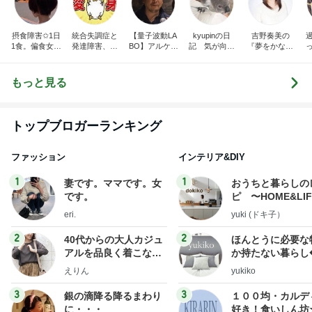
摂食障害✩1日
統合失調症と
【量子波動LA
kyupinの日
吉野奏美の
1食。偏食女。
発達障害、ゆ
BO】アルケミ
記 気が向け
『夢をかなえ
人と食事が出
こたんのブロ
スト
ば更新
る魔法のブロ
来ない。私の
グ
グ』
身体は、ケー
もっと見る
キで出来てい
る。
トップブロガーランキング
ファッション
インテリア&DIY
1
1
妻です。ママです。女
おうちと暮らしの
です。
ピ 〜HOME&LI
eri.
yuki (ドキ子）
2
2
40代からの大人カジュ
ほんとうに必要な
アルを品良く着こなす
か持たない暮らし
ファッションブログ
ep Life Simple
えりん
yukiko
ンテリアのきろく
3
3
銀の滴降る降るまわり
１００均・カルデ
に・・・
好き！食いしん坊