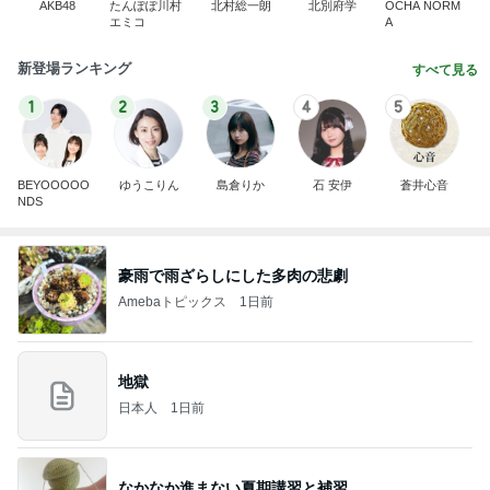
AKB48
たんぽぽ川村
北村総一朗
北別府学
OCHA NORM
エミコ
A
新登場ランキング
すべて見る
1
2
3
4
5
BEYOOOOO
ゆうこりん
島倉りか
石 安伊
蒼井心音
NDS
豪雨で雨ざらしにした多肉の悲劇
Amebaトピックス
1日前
地獄
日本人
1日前
なかなか進まない夏期講習と補習