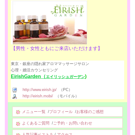
【男性・女性ともにご来店いただけます】
東京・銀座の隠れ家アロママッサージサロン
心理・婚活カウンセリング
EirishGarden（
)
エイリッシュガーデン
http://www.eirish.jp/
（PC）
http://eirish.mobi/
（モバイル）
メニュー一覧
/
プロフィール
/
お客様のご感想
よくあるご質問
/
ご予約・お問い合わせ
人気記事ベスト５
/
アクセス