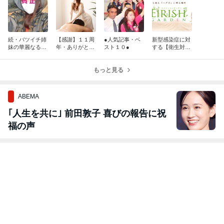
続・バツイチ姉
【感謝】１１周
●人気記事・ベ
新型感染症に対
妹の華麗なる
年・ありがとう
スト１０●
する【衛生対
（？）お正月日
ございます！
策】につきまし
記
て
もっと見る
ABEMA
｢人生を共に｣ 前田敦子 喜びの報告に祝
福の声