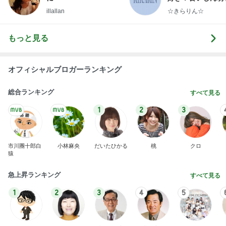
らりん☆のブログ
illallan
☆きらりん☆
もっと見る
オフィシャルブロガーランキング
総合ランキング
すべて見る
1
2
3
市川團十郎白
小林麻央
だいたひかる
桃
クロ
猿
急上昇ランキング
すべて見る
1
2
3
4
5