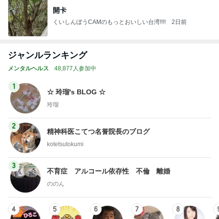
開卡
くいしんぼうCAMのもっとおいしい台湾!!!!
2日前
ジャンルランキング
メンタルヘルス
48,877人参加中
1
☆ 玲瑠's BLOG ☆
玲瑠
2
精神科医こてつ名誉院長のブログ
kotetsutokumi
3
不育症 アルコール依存性 不倫 離婚
ののん
4
5
6
7
8