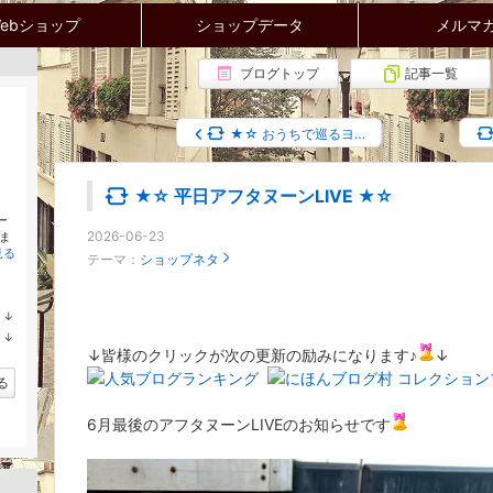
ebショップ
ショップデータ
メルマ
ブログトップ
記事一覧
★☆ おうちで巡るヨ…
★☆ 平日アフタヌーンLIVE ★☆
ー
2026-06-23
ま
見る
テーマ：
ショップネタ
↓
ラ
↓
ン
ラ
↓皆様のクリックが次の更新の励みになります♪
↓
キ
ン
ン
キ
る
グ
ン
下
グ
降
6月最後のアフタヌーンLIVEのお知らせです
下
降