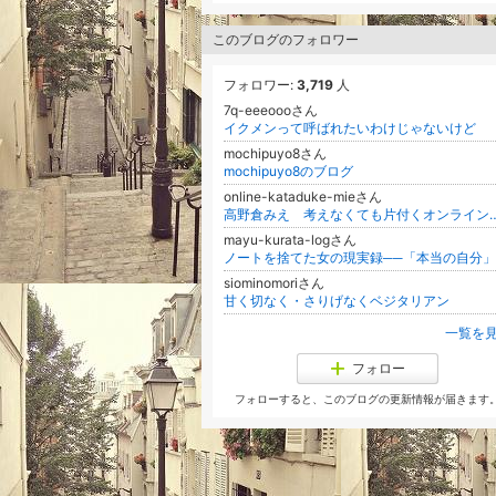
このブログのフォロワー
フォロワー:
3,719
人
7q-eeeoooさん
イクメンって呼ばれたいわけじゃないけど
mochipuyo8さん
mochipuyo8のブログ
online-kataduke-mieさん
高野倉みえ 考えなくても片付くオンライン片付けア
mayu-kurata-logさん
siominomoriさん
甘く切なく・さりげなくベジタリアン
一覧を
フォロー
フォローすると、このブログの更新情報が届きます