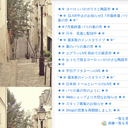
★☆ ヨーロッパのガラスと陶器市 ★☆
”★☆【LIVE中止のお知らせ】7月最終週 パ
蚤の市 ★☆”
★☆7月最終週 パリの蚤の市 ★☆
★☆ 只今、見逃し配信中 ★☆
”★☆ 週末夜のインスタライブ ★☆”
★☆ 夏のパリの蚤の市 ★☆
★☆ エグランLIVE 初めての家具市 ★☆
★☆ おうちで巡るヨーロッパの小さな陶器市
★☆
★☆ 平日アフタヌーンLIVE ★☆
”★☆ 週末夜のインスタライブ ★☆”
★☆ 日本初 ドールとレースのLIVE ★☆
★☆ パリの蚤の市のように ★☆
★☆ Webショップより大切なお知らせ ★☆
★☆ スタッフ募集のお知らせ ★☆
★☆ Shopの営業を再開致しました ★☆
一覧を
画像一覧を