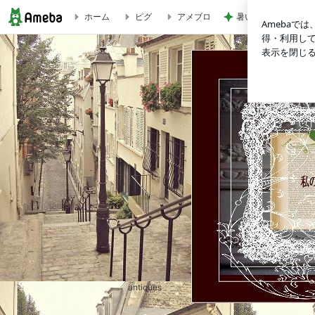
ホーム
ピグ
アメブロ
暑い日のレストラン
★☆ 平日アフタヌーンLIVE ★☆ | 私のアンティーク物語・.。*
antiques