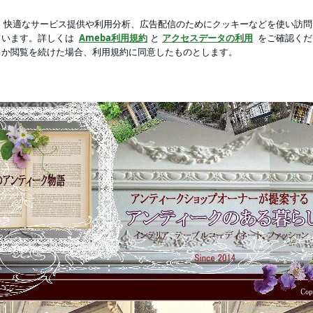
は選び放題
芸能人ブログ
人気ブログ
新規登録
ログ
.・o.☆