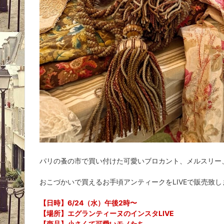
パリの蚤の市で買い付けた可愛いブロカント、メルスリー
おこづかいで買えるお手頃アンティークをLIVEで販売致し
【日時】6/24（水）午後2時〜
【場所】エグランティーヌのインスタLIVE
【商品】小さくて可愛いモノたち