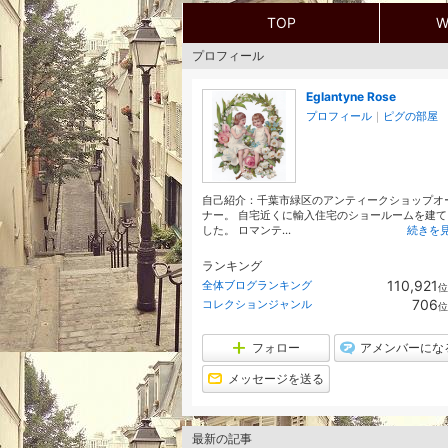
TOP
W
プロフィール
Eglantyne Rose
プロフィール
｜
ピグの部屋
自己紹介：千葉市緑区のアンティークショップオ
ナー。 自宅近くに輸入住宅のショールームを建て
した。 ロマンテ...
続きを
ランキング
110,921
全体ブログランキング
位
706
コレクションジャンル
位
フォロー
アメンバーにな
メッセージを送る
最新の記事