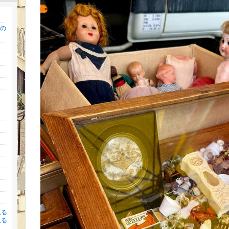
リの
見る
見る