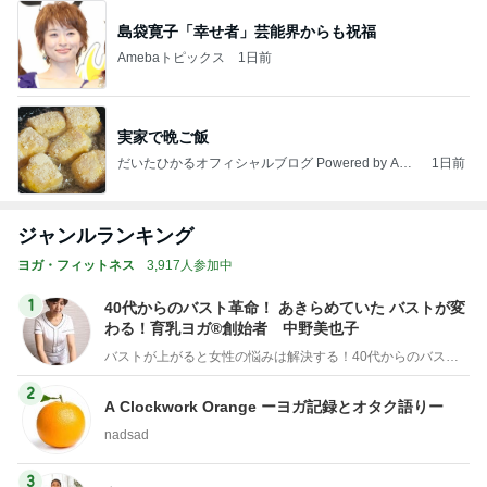
島袋寛子「幸せ者」芸能界からも祝福
Amebaトピックス
1日前
実家で晩ご飯
だいたひかるオフィシャルブログ Powered by Ame
1日前
ba
ジャンルランキング
ヨガ・フィットネス
3,917人参加中
1
40代からのバスト革命！ あきらめていた バストが変
わる！育乳ヨガ®創始者 中野美也子
バストが上がると女性の悩みは解決する！40代からのバスト革命「育乳ヨガ®」創始者 中野美也子
2
A Clockwork Orange ーヨガ記録とオタク語りー
nadsad
3