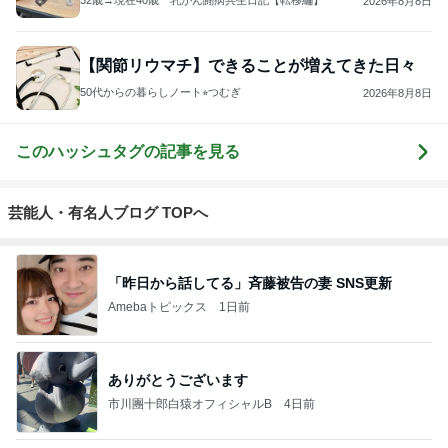
32歳→現在40歳 乳がん闘病共生日記【転移編】
2026年8月8日
【関節リウマチ】できることが増えてきた日々
50代からの暮らしノート⭐︎つむぎ
2026年8月8日
このハッシュタグの記事を見る
芸能人・有名人ブログ TOPへ
「昨日から話してる」斉藤被告の妻 SNS更新
Amebaトピックス
1日前
ありがとうございます
市川團十郎白猿オフィシャルB
4日前