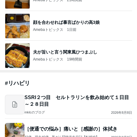
顔を合わせれば暴言ばかりの高3娘
Amebaトピックス
1日前
夫が旨いと言う関東風ひつまぶし
Amebaトピックス
19時間前
#
リハビリ
SSRI２つ目 セルトラリンを飲み始めて１日目
～２８日目
mklcのブログ
2026年8月8日
［便通での悩み］痛いと［感謝の］体拭き