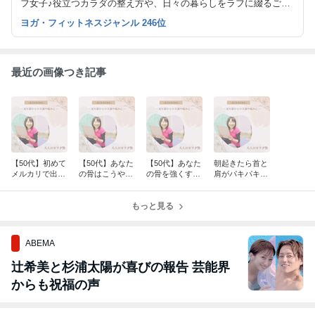
フ女子♪役立つカラダの整え方や、日々の暮らしをラフに綴るご機
嫌ブログ。20年先も笑顔で暮らせるようにサポート♡
ヨガ・フィットネスジャンル 246位
最近の画像つき記事
【50代】初めて
【50代】あなた
【50代】あなた
朝起きたら首と
メルカリで出品
の骨はこうやっ
の骨を強くする
肩がパキパキ！
してみました！
て守る！
方法
さぁどうする？
もっと見る
ABEMA
辻希美と杉浦太陽が喜びの報告 芸能界
からも祝福の声