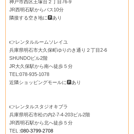
神戸市西区王塚台２丁目76-9
JR西明石駅からバス10分
隣接する空き地に🅿️あり
👉レンタルルームソレイユ
兵庫県明石市大久保町ゆりのき通り２丁目2-6
SHUNDOビル2階
JR大久保駅から南へ徒歩５分
TEL:078-935-1078
近隣ショッピングモールに🅿️あり
👉レンタルスタジオキブラ
兵庫県明石市松の内2-7-4-203ビル2階
JR西明石駅から北へ徒歩５分
TEL
 :080-3799-2708