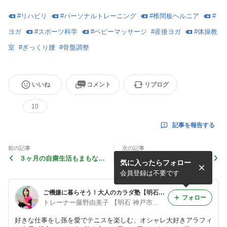
#
リハビリ
#
パーソナルトレーニング
#
椎間板ヘルニア
#
ヨガ
#
スポーツ科学
#
ベビーマッサージ
#
産後ヨガ
#
体操教
室
#
ぎっくり腰
#
骨盤調整
いいね
コメント
リブログ
10
記事を報告する
前の記事
次の記事
３ヶ月の自粛生活もまもなく
感覚人間の私が、『感覚的』
気に入ったらフォロー
終了で思うこと
とググってみた
会員登録は不要です
ご機嫌に暮らそう！大人のカラダ塾【明石市 神戸市西区】藤野由美子 腰痛 ヨガ
フォロー
トレーナー藤野由美子 【明石 神戸市西区】
好きな仕事をし孫を愛でテニスを楽しむ、オシャレ大好きアラフィ