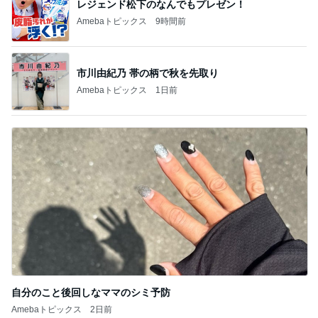
ピ 〜HOME&LIFE〜
です。
yuki (ドキ子）
eri.
2
2
ほんとうに必要な物し
40代からの大人
か持たない暮らし◆Ke
アルを品良く着こ
ep Life Simple◆〜イ
ファッションブロ
yukiko
えりん
ンテリアのきろく〜
3
3
１００均・カルディ大
銀の滴降る降るま
好き！食いしん坊☆き
に・・・
らりん☆のブログ
☆きらりん☆
illallan
もっと見る
オフィシャルブロガーランキング
総合ランキング
すべて見る
1
2
3