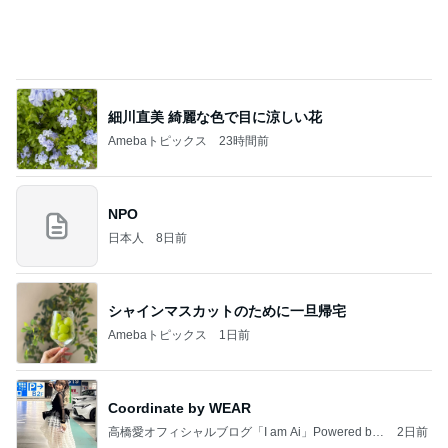
韓国で大バズり中の納得の美味しさ
Amebaトピックス
1日前
熊本で発震度7地震について解説します。南海地震
研究所は、地震発生の約3時間前に予測を発表しま
した
チョウベイのブログ
7日前
息子達も大喜びした救世主の再販
Amebaトピックス
1日前
愛してる、実家のこういうところ。
桃オフィシャルブログ Powered by Ameba
3日前
小原正子 長男が挑戦したヤギ汁