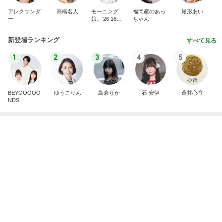
インターン面接4
四コマ戦士 パパ戦記
3日前
顔貸しなと妻を呼び出す能天気な夫
Amebaトピックス
1日前
外国人の生活保護受給は憲法違反・・中国人の生活
保護不正受給で貯蓄４０００万円、本国にマンショ
ンを
日本人よ、いつまで寝てる、起きろ。
1日前