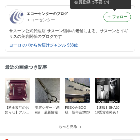
会員登録は不要です
エコーセンターのブログ
フォロー
エコーセンター
サスーン公式代理店 サスーン留学の老舗による、サスーンとイギ
リスの美容関係のブログです
ヨーロッパからお届けジャンル 933位
最近の画像つき記事
【料金改訂のお
美容シザー・Wi
PEEK-A-BOO
【速報】BHA20
知らせ】アル
ngs 最新情報
様 新年会2020
19受賞者発表！
ミ・セクション
クリップ
もっと見る