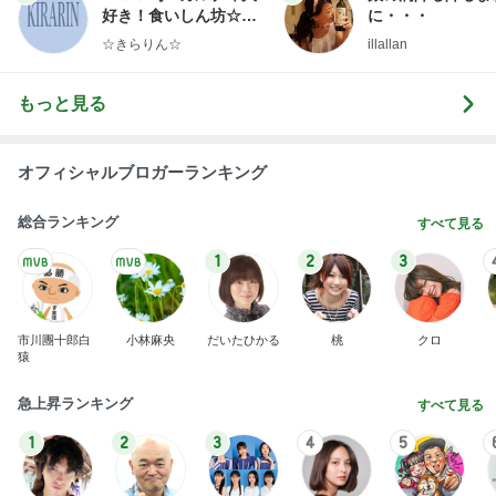
リアエク通し稽古 ♬
えまおゆうオフィシャルブログ Powered by Ameb
2日前
a
長女の診断名と書いてもらった診断書
Amebaトピックス
1日前
”準備は良いですかね 23日にアップした記事もっ
かい流しておきますね
咲良オフィシャルブログ「悲しみから一抜け」Pow
1日前
ered by Ameba
娘も美味しいかぼちゃポタージュ
Amebaトピックス
19時間前