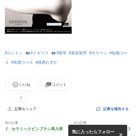
#
ロンドン
#
イギリス
#
留学
#
美容留学
#
サスーン
#
短期コー
ス
#
長期コース
#
残席わずか
いいね
コメント
2
記事を報告する
記事をシェア
前の記事
次の記事
セラミックピンブラシ再入荷
マーク・ヘイズ氏インタビュ
気に入ったらフォロー
ー