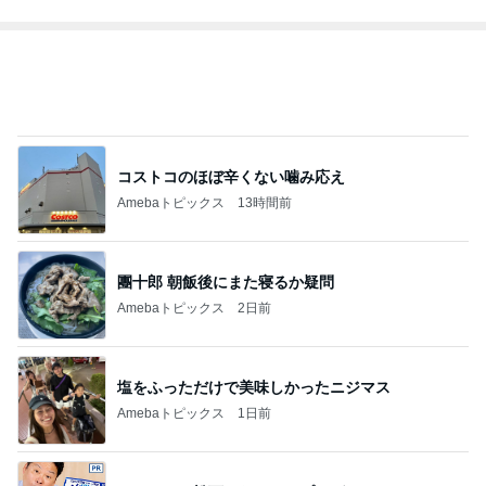
自分のこと後回しなママのシミ予防
Amebaトピックス
2日前
記事を読む
トップブロガーランキング
インテリア&DIY
ファッション
1
1
おうちと暮らしのレシ
妻です。ママです