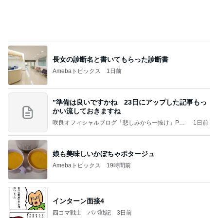
細川直美 綺麗な色で目に涼しい花
Amebaトピックス
23時間前
NPO
日本人
8日前
シャインマスカットのために一旦帰宅
Amebaトピックス
1日前
Coordinate by WEAR
高橋愛オフィシャルブログ「I am Ai」Powered by
2日前
Ameba
満里奈 久しぶりのがっつりショート