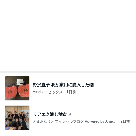
だいた 更年期かと思うほどの疲れ
Amebaトピックス
1日前
記事を読む
シールを無くして大泣きした思い出
Amebaトピックス
9時間前
So many Pooh bears rained down on the ice
フィギュアスケート応援（くまはともだち）
2日前