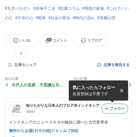
#
天才バカボン
#
赤塚不二夫
#
読書コラム
#
理想の家族
#
これでいい
のだ
#
子供の心
#
昭和
#
社会の変化
#
時代の流れ
#
深層心理
いいね
コメント
リブログ
9
記事を報告する
記事をシェア
前の記事
次の記事
古代人の足跡、不思議な石
「自分たちの国が一番」とい
気に入ったらフォロー
「黒曜石」とは
う話の危うさについて
会員登録は不要です
知りたがりな日本人のブログ＠インドネシア
フォロー
wibin
インドネシアのニュースネタや独自に調べた古代世界史
海外からお届け(その他)ジャンル 738位