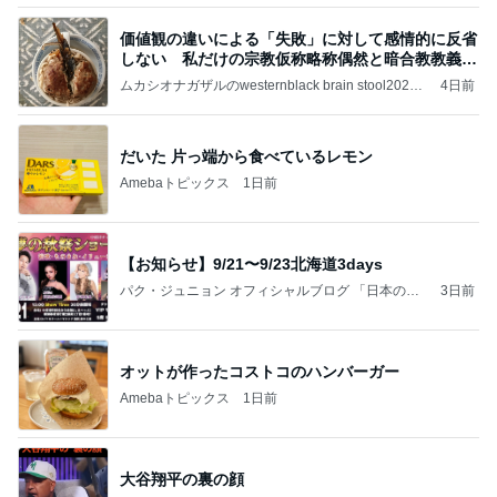
価値観の違いによる「失敗」に対して感情的に反省
しない 私だけの宗教仮称略称偶然と暗合教教義候
補
ムカシオナガザルのwesternblack brain stool2024
4日前
年（令和6）11月25日以来減酒断煙再開ムカシオナ
ガザル
だいた 片っ端から食べているレモン
Amebaトピックス
1日前
【お知らせ】9/21〜9/23北海道3days
パク・ジュニョン オフィシャルブログ 「日本の
3日前
心」 powered by Ameba
オットが作ったコストコのハンバーガー
Amebaトピックス
1日前
大谷翔平の裏の顔