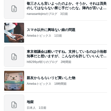
敬三さんも言いよったのよか。そうか。それは茂美
のしてはならない禁じ手だったな。陣内が言いよる
のよ
nanasantojiroのブログ
3日前
スマホ以外に興味ない娘の問題
Amebaトピックス
1日前
東京都議会は酷いですね。支持しているのは小池都
知事だと想いますが、こんなのを許していいんです
か？
ht9299yzf祈りのブログ
2時間前
親友からもらいリピ買いした物
Amebaトピックス
18時間前
地獄
日本人
1日前