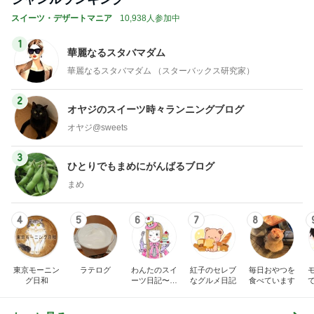
スイーツ・デザートマニア
10,938人参加中
1
華麗なるスタバマダム
華麗なるスタバマダム （スターバックス研究家）
2
オヤジのスイーツ時々ランニングブログ
オヤジ@sweets
3
ひとりでもまめにがんばるブログ
まめ
4
5
6
7
8
東京モーニン
ラテログ
わんたのスイ
紅子のセレブ
毎日おやつを
グ日和
ーツ日記〜小
なグルメ日記
食べています
さな幸せ♡コ
ンビニスイー
ツ〜