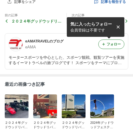
記事を報告する
記事をシェア
前の記事
次の記事
２０２４年グッドウッドリバ
2024年グッドウッドフェス
気に入ったらフォロー
イバル観戦ツアー（１）
ティバルオブスピード観戦ツ
アー（２）
会員登録は不要です
eAMATRAVELのブログ
フォロー
eAMA
モータースポーツを中心とした、スポーツ観戦、観覧ツアーを実施
するイーマトラベルの旅ブログです！ スポーツをテーマにプロの
ライターが書くコラムも掲載します！
最近の画像つき記事
２０２４年グッ
２０２４年グッ
２０２４年グッ
2024年グッドウ
ドウッドリバイ
ドウッドリバイ
ドウッドリバイ
ッドフェスティ
バル観戦ツアー
バル観戦ツアー
バル観戦ツアー
バルオブスピー