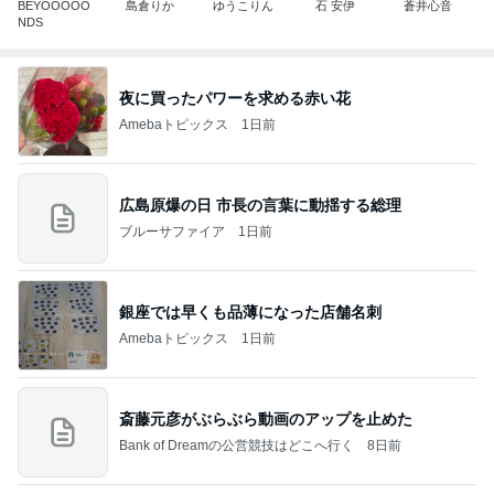
BEYOOOOO
島倉りか
ゆうこりん
石 安伊
蒼井心音
NDS
夜に買ったパワーを求める赤い花
Amebaトピックス
1日前
広島原爆の日 市長の言葉に動揺する総理
ブルーサファイア
1日前
銀座では早くも品薄になった店舗名刺
Amebaトピックス
1日前
斎藤元彦がぶらぶら動画のアップを止めた
Bank of Dreamの公営競技はどこへ行く
8日前