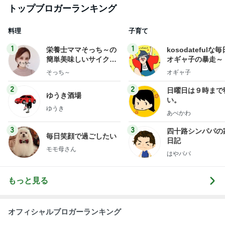
トップブロガーランキング
料理
子育て
1
1
栄養士ママそっち～の
kosodatefulな毎
簡単美味しいサイクル
オギャ子の暴走～
献立
そっち～
オギャ子
2
2
日曜日は９時まで
ゆうき酒場
い。
ゆうき
あべかわ
3
3
四十路シンパパの
毎日笑顔で過ごしたい
日記
モモ母さん
はやパパ
もっと見る
オフィシャルブロガーランキング