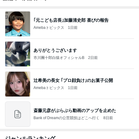
｢元こども店長｣加藤清史郎 喜びの報告
Amebaトピックス
1日前
ありがとうございます
市川團十郎白猿オフィシャルB
2日前
辻希美の長女 ｢プロ顔負け｣のお菓子公開
Amebaトピックス
1日前
斎藤元彦がぶらぶら動画のアップを止めた
Bank of Dreamの公営競技はどこへ行く
8日前
ジャンルランキング