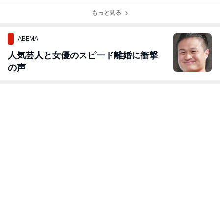
（３）
（２）
（１）
ド観戦ツアー
もっと見る
（２）
ABEMA
人気芸人と女優のスピード離婚に衝撃
の声