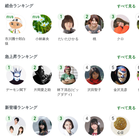
総合ランキング
すべて見る
1
2
3
市川團十郎白
小林麻央
だいたひかる
桃
クロ
猿
急上昇ランキング
すべて見る
1
2
3
4
5
デーモン閣下
片岡愛之助
林下清志(ビッ
沢田聖子
金沢克彦
グダディ)
新登場ランキング
すべて見る
1
2
3
4
5