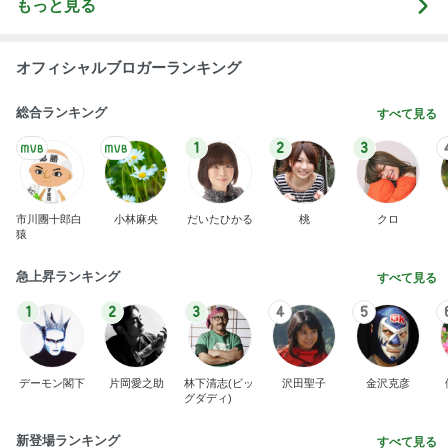
もっと見る
オフィシャルブロガーランキング
総合ランキング
すべて見る
1
2
3
市川團十郎白
小林麻央
だいたひかる
桃
クロ
猿
急上昇ランキング
すべて見る
1
2
3
4
5
デーモン閣下
片岡愛之助
林下清志(ビッ
沢田聖子
金沢克彦
グダディ)
新登場ランキング
すべて見る