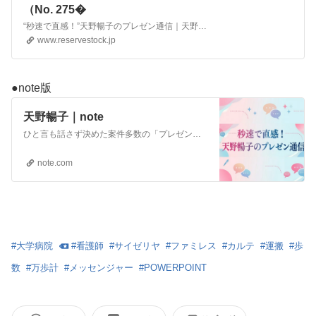
（No. 275�
“秒速で直感！”天野暢子のプレゼン通信｜天野暢子(あまののぶこ)｜天野暢子｜プレゼンテーション プレゼン ス�
www.reservestock.jp
●note版
天野暢子｜note
ひと言も話さず決めた案件多数の「プレゼン・コンシェルジュ」、情報デザイナー。「話さず決める！プレゼン」など著作は日本、台湾、中国、韓国で発刊され20冊超。東京藝術大学・放送大学両大学院で情報デザイン専攻。制作：日本初の「センサリールーム」(国立競技場）、「RockziU」ほか。
note.com
#
大学病院
#
看護師
#
サイゼリヤ
#
ファミレス
#
カルテ
#
運搬
#
歩
数
#
万歩計
#
メッセンジャー
#
POWERPOINT