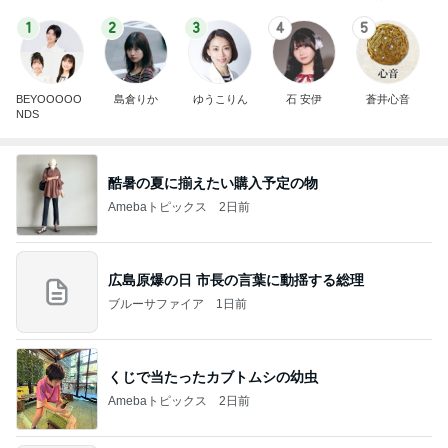
1
2
3
4
5
BEYOOOOO
島倉りか
ゆうこりん
石 安伊
蒼井心音
NDS
酷暑の夏に揃えたい購入予定の物
Amebaトピックス
2日前
広島原爆の日 市長の言葉に動揺する総理
ブルーサファイア
1日前
くじで当たったカブトムシの幼虫
Amebaトピックス
2日前