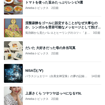
トマトを使った旨みたっぷりレシピ4選
Amebaトピックス
2日前
涅槃寂静をゴールに設定することがなぜ大事なの
か、シンボルを受容可能なメッセージとして投げる
ことが
気功師から見たバレエとヒーリングのコツ～「まと
3日前
いのば」ブログ
だいた 大好きだった母の弁当写真
Amebaトピックス
2日前
NISA①(;'∀')
パラスジュエリー（白美女神宝珠）の夢の記録
14日前
（続編）
上原さくら ツヤツヤほっぺになるYSL
Amebaトピックス
2日前