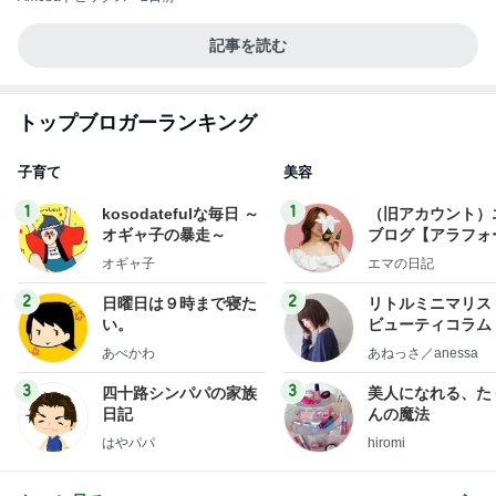
記事を読む
トップブロガーランキング
子育て
美容
1
1
kosodatefulな毎日 ～
（旧アカウント）
オギャ子の暴走～
ブログ【アラフォ
社売却セカンドラ
オギャ子
エマの日記
フ】
2
2
日曜日は９時まで寝た
リトルミニマリス
い。
ビューティコラム 
little minimalist'
あべかわ
あねっさ／anessa
uty colum
3
3
四十路シンパパの家族
美人になれる、た
日記
んの魔法
はやパパ
hiromi