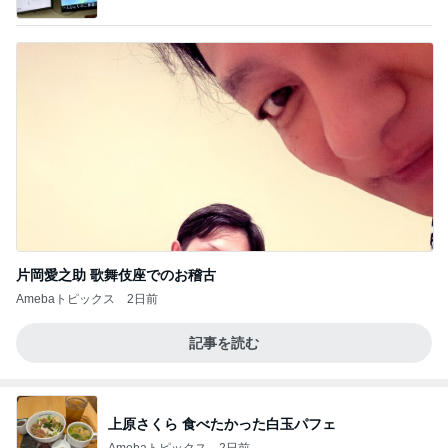
記」by Ameba
片岡愛之助 歌舞伎座でのお稽古
Amebaトピックス
2日前
記事を読む
上原さくら 食べたかった白玉パフェ
Amebaトピックス
2日前