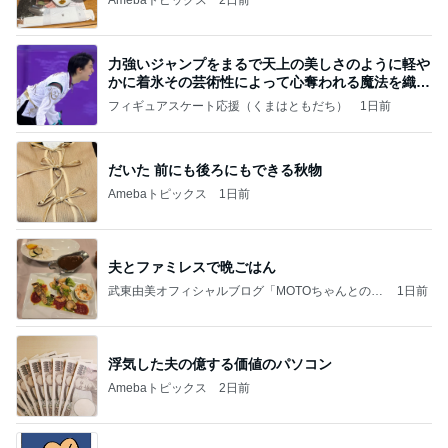
力強いジャンプをまるで天上の美しさのように軽や
かに着氷その芸術性によって心奪われる魔法を織り
なす
フィギュアスケート応援（くまはともだち）
1日前
だいた 前にも後ろにもできる秋物
Amebaトピックス
1日前
夫とファミレスで晩ごはん
武東由美オフィシャルブログ「MOTOちゃんとのは
1日前
っぴぃな毎日」Powered by Ameba
浮気した夫の億する価値のパソコン
Amebaトピックス
2日前