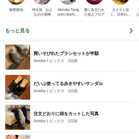
秘密基地
埼玉発 おと
Akinobu Tanig
妻に先立たれ
カメラと歩
なの小探険
uchi | Itoshima
た老人ブログ
く、日本の風
Landscape Ph
景スナップ紀
otographer
行
もっと見る
買いそびれたブラシセットが半額
Amebaトピックス
2日前
だいぶ使ってる歩きやすいサンダル
Amebaトピックス
2日前
注文どおりに頭をカットした写真
Amebaトピックス
2日前