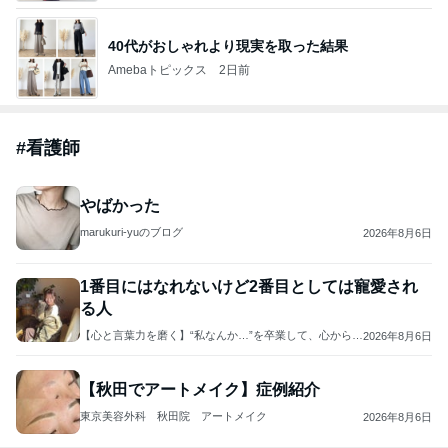
40代がおしゃれより現実を取った結果
Amebaトピックス
2日前
#
看護師
やばかった
marukuri-yuのブログ
2026年8月6日
1番目にはなれないけど2番目としては寵愛され
る人
【心と言葉力を磨く】“私なんか…”を卒業して、心からの
2026年8月6日
幸せとつながる
【秋田でアートメイク】症例紹介
東京美容外科 秋田院 アートメイク
2026年8月6日