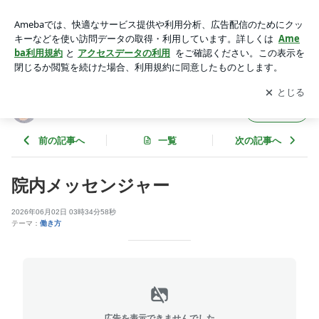
院内メッセンジャー | 【日刊 ノボちゃん】
アプリをダウンロードして
ブログの更新通知
を受け取りまし
開く
ょう。
【日刊 ノボちゃん】
フォロー
前の記事へ
一覧
次の記事へ
院内メッセンジャー
2026年06月02日 03時34分58秒
テーマ：
働き方
広告を表示できませんでした