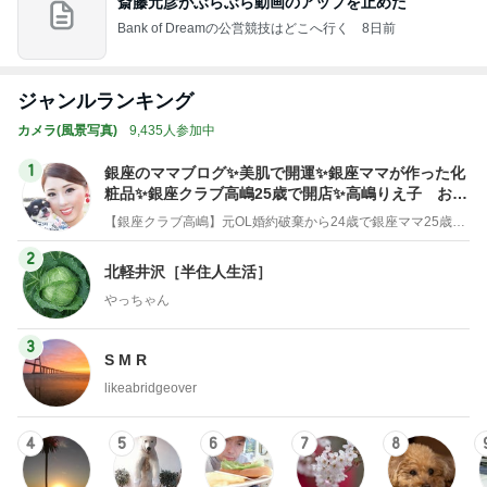
斎藤元彦がぶらぶら動画のアップを止めた
Bank of Dreamの公営競技はどこへ行く
8日前
ジャンルランキング
カメラ(風景写真)
9,435人参加中
1
銀座のママブログ✨美肌で開運✨銀座ママが作った化
粧品✨銀座クラブ高嶋25歳で開店✨高嶋りえ子 お着
物でエルメス バーキン コーデ
【銀座クラブ高嶋】元OL婚約破棄から24歳で銀座ママ25歳でオーナーママ銀座 美肌で開運♡パワースポット巡り高嶋りえ子ブログ
2
北軽井沢［半住人生活］
やっちゃん
3
S M R
likeabridgeover
4
5
6
7
8