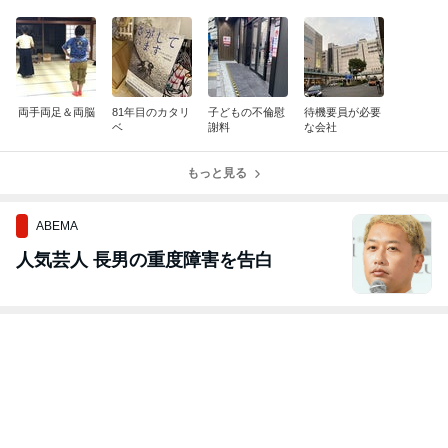
両手両足＆両脳
81年目のカタリ
子どもの不倫慰
待機要員が必要
ベ
謝料
な会社
もっと見る
ABEMA
人気芸人 長男の重度障害を告白