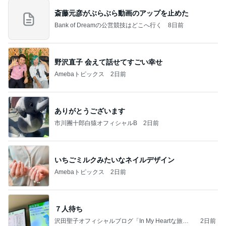
斎藤元彦がぶらぶら動画のアップを止めた
Bank of Dreamの公営競技はどこへ行く
8日前
野沢直子 会えて話せてすごい幸せ
Amebaトピックス
2日前
ありがとうございます
市川團十郎白猿オフィシャルB
2日前
いちごミルクみたいなネイルデザイン
Amebaトピックス
2日前
７人待ち
沢田聖子オフィシャルブログ「In My Heartな旅日
2日前