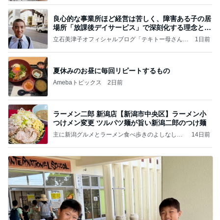
良心的な事業所ほど経営は苦しく、障害ある子の居
場所「放課後デイサービス」で深刻化する理念と現
実の
立石美津子オフィシャルブログ「テキトー母さんの
1日前
すすめ」Powered by Ameba
夏休みのお昼に毎回リピートするもの
Amebaトピックス
2日前
ラーメン二郎 新潟店【新潟市中央区】ラーメン小
つけメン変更 ツルパツ麺が旨い新潟二郎のつけ麺
主に新潟グルメとラーメン食べ歩きのよしなしご
14日前
と