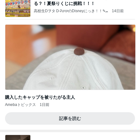
る？！夏祭りくじに挑戦！！！
高校生Dヲタ Ꭰ-ᎮꭵꭹꭴのDisneyにっき！！✎ܚ
14日前
購入したキャップを被りたがる主人
Amebaトピックス
1日前
記事を読む