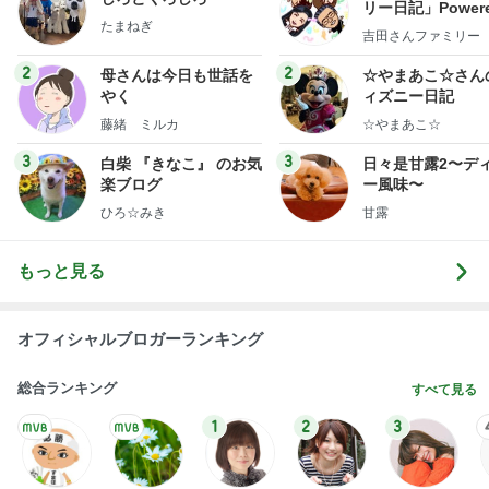
リー日記」Powere
たまねぎ
y Ameba 吉田さ
吉田さんファミリー
ミリーオフィシャ
ログ
2
2
母さんは今日も世話を
☆やまあこ☆さん
やく
ィズニー日記
藤緒 ミルカ
☆やまあこ☆
3
3
白柴 『きなこ』 のお気
日々是甘露2〜デ
楽ブログ
ー風味〜
ひろ☆みき
甘露
もっと見る
オフィシャルブロガーランキング
総合ランキング
すべて見る
1
2
3