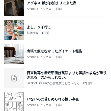
アグネス 孫がお泊まりに来た夜
Amebaトピックス
1日前
よし、タイ行こ
与儀大介
1日前
出張で痩せなかったダイエット報告
Amebaトピックス
1日前
日東駒専や産近甲龍は英語よりも国語の攻略が重視
される、のかもしれない。
Bank of Dreamの公営競技はどこへ行く
12日前
いないのに苦しめられる憎い存在
Amebaトピックス
1日前