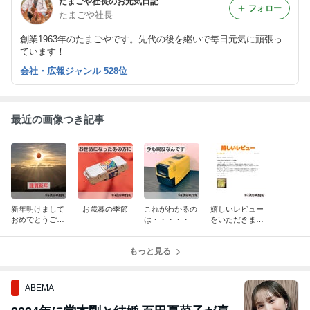
たまごや社長のお元気日記
フォロー
たまごや社長
創業1963年のたまごやです。先代の後を継いで毎日元気に頑張っ
ています！
会社・広報ジャンル 528位
最近の画像つき記事
新年明けまして
お歳暮の季節
これがわかるの
嬉しいレビュー
おめでとうござ
は・・・・・
をいただきまし
います。
た！
もっと見る
ABEMA