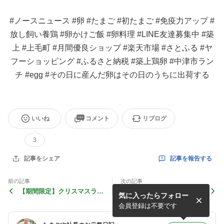
#ノースニュース #卵 #たまご #初たまご #免疫力アップ #
放し飼い養鶏 #卵かけご飯 #卵料理 #LINE友達募集中 #築
上 #上毛町 #月間優良ショップ #楽天市場 #さとふる #ヤ
フーショッピング #ふるさと納税 #築上鶏卵 #中津市ラン
チ #egg #その日に産んだ卵はその日のうちに出荷する
いいね
コメント
リブログ
3
記事を報告する
記事をシェア
前の記事
次の記事
【期間限定】クリスマスラベ
入学
気に入ったらフォロー
ル
会員登録は不要です