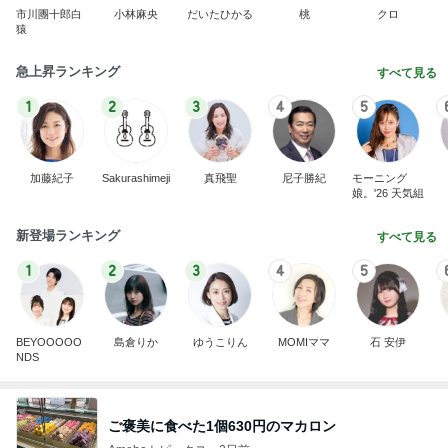
市川團十郎白
小林麻央
だいたひかる
桃
クロ
猿
急上昇ランキング
すべて見る
1
2
3
4
5
加藤紀子
Sakurashimeji
真飛聖
尼子勝紀
モーニング
娘。'26 天気組
新登場ランキング
すべて見る
1
2
3
4
5
BEYOOOOO
島倉りか
ゆうこりん
MOMIママ
石 安伊
NDS
ご褒美に食べた1個630円のマカロン