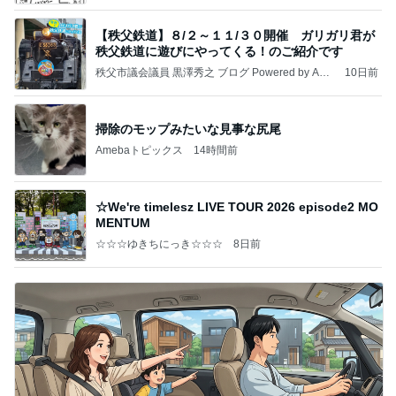
【秩父鉄道】８/２～１１/３０開催 ガリガリ君が
秩父鉄道に遊びにやってくる！のご紹介です
秩父市議会議員 黒澤秀之 ブログ Powered by Ame
10日前
ba
掃除のモップみたいな見事な尻尾
Amebaトピックス
14時間前
☆We're timelesz LIVE TOUR 2026 episode2 MO
MENTUM
☆☆☆ゆきちにっき☆☆☆
8日前