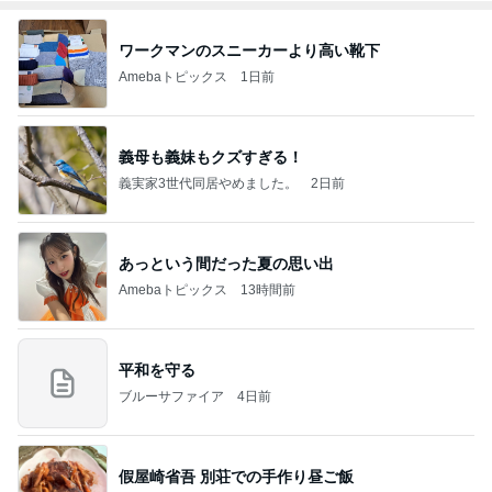
ワークマンのスニーカーより高い靴下
Amebaトピックス
1日前
義母も義妹もクズすぎる！
義実家3世代同居やめました。
2日前
あっという間だった夏の思い出
Amebaトピックス
13時間前
平和を守る
ブルーサファイア
4日前
假屋崎省吾 別荘での手作り昼ご飯