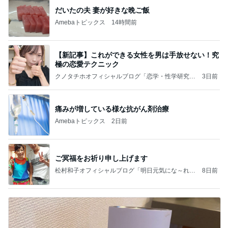
だいたの夫 妻が好きな晩ご飯
Amebaトピックス
14時間前
【新記事】これができる女性を男は手放せない！究
極の恋愛テクニック
クノタチホオフィシャルブログ「恋学・性学研究
3日前
室」Powered by Ameba
痛みが増している様な抗がん剤治療
Amebaトピックス
2日前
ご冥福をお祈り申し上げます
松村和子オフィシャルブログ「明日元気にな～れ」
8日前
Powered by Ameba