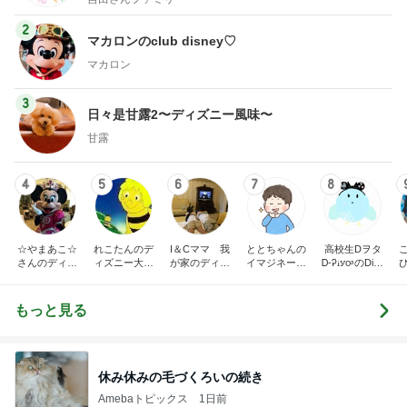
2
マカロンのclub disney♡
マカロン
3
日々是甘露2〜ディズニー風味〜
甘露
4
5
6
7
8
☆やまあこ☆
れこたんのデ
I＆Cママ 我
ととちゃんの
高校生Dヲタ
さんのディズ
ィズニー大好
が家のディズ
イマジネーシ
Ꭰ-ᎮꭵꭹꭴのDisn
ニー日記
き♡孫4人
ニー♡ブログ
ョンタイム
eyにっき！！
✎ܚ
もっと見る
休み休みの毛づくろいの続き
Amebaトピックス
1日前