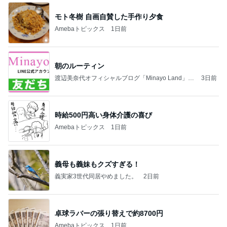
モト冬樹 自画自賛した手作り夕食
Amebaトピックス
1日前
朝のルーティン
渡辺美奈代オフィシャルブログ「Minayo Land」P
3日前
owered by Ameba
時給500円高い身体介護の喜び
Amebaトピックス
1日前
義母も義妹もクズすぎる！
義実家3世代同居やめました。
2日前
卓球ラバーの張り替えで約8700円
Amebaトピックス
1日前