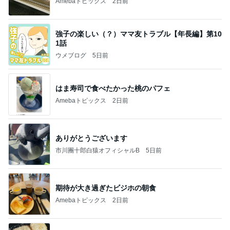
Amebaトピックス
2日前
強子の楽しい（？）ママ友トラブル【年長編】第10
1話
ウメブログ
5日前
はま寿司で食べたかった桃のパフェ
Amebaトピックス
2日前
ありがとうございます
市川團十郎白猿オフィシャルB
5日前
期待が大き過ぎたビジホの朝食
Amebaトピックス
2日前