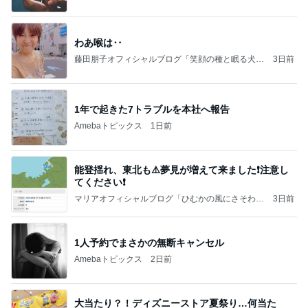
わあ喉は‥
藤田朋子オフィシャルブログ「笑顔の種と眠る犬」
3日前
Powered by Ameba
1年で起きた7トラブルを本社へ報告
Amebaトピックス
1日前
能登揺れ、東北も⚠️夢見が増えて来ました❗️注意し
てください❗️
マリアオフィシャルブログ「ひむかの風にさそわれ
3日前
て」Powered by Ameba
1人予約でまさかの無断キャンセル
Amebaトピックス
2日前
大当たり？！ディズニーストア夏祭り…何当た