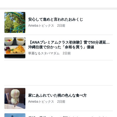
地獄
日本人
1日前
通話できなくなり買い替えたスマホ
Amebaトピックス
2日前
敬三さんも言いよったのよか。そうか。それは茂美
のしてはならない禁じ手だったな。陣内が言いよる
のよ
nanasantojiroのブログ
2日前