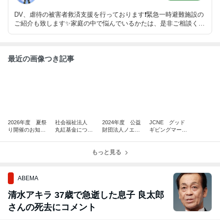
DV、虐待の被害者救済支援を行っております❗緊急一時避難施設の
ご紹介も致します✨家庭の中で悩んでいるかたは、是非ご相談くだ
さいね✨
最近の画像つき記事
2026年度 夏祭
社会福祉法人
2024年度 公益
JCNE グッド
り開催のお知ら
丸紅基金につい
財団法人ノエビ
ギビングマーク
せ☆彡 女性と
て活動報告
アグリーン財
認証・付与のお
子どもの居場所
団 助成事業
知らせ
ラフェリーチェ
もっと見る
事業報告書
主催
ABEMA
清水アキラ 37歳で急逝した息子 良太郎
さんの死去にコメント