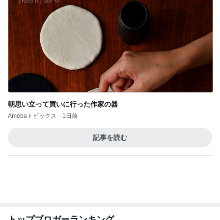
朝思い立って買いに行った作家の器
Amebaトピックス
1日前
記事を読む
トップブロガーランキング
旅行
ペット
1
1
「吉田さんちのファミ
しろとくろしろ
リー日記」Powered b
たまねぎ
y Ameba 吉田さんファ
吉田さんファミリー
ミリーオフィシャルブ
ログ
2
2
☆やまあこ☆さんのデ
母さんは今日も世
ィズニー日記
やく