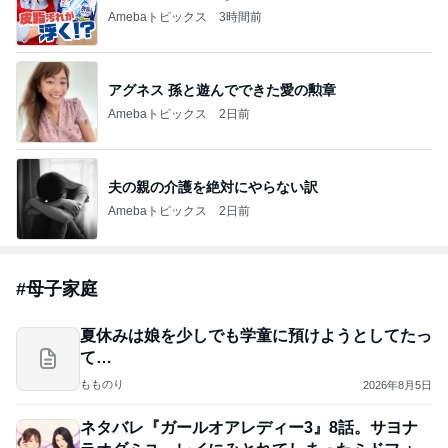
Amebaトピックス
3時間前
アグネス 孫と遊んでできた愛の勲章
Amebaトピックス
2日前
夫の親の介護を絶対にやらない訳
Amebaトピックス
2日前
#
母子家庭
夏休みは娘を少しでも学童に預けようとしてたっ
て…
もものり
2026年8月5日
ネタバレ『ガールオアレディー3』8話。サヨナ