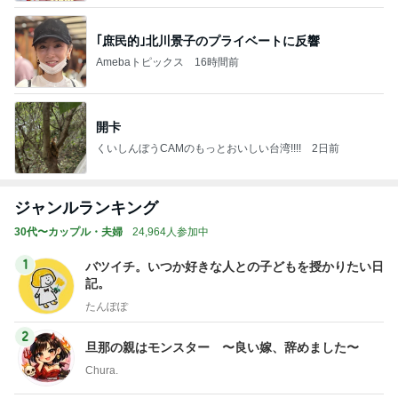
｢庶民的｣北川景子のプライベートに反響
Amebaトピックス
16時間前
開卡
くいしんぼうCAMのもっとおいしい台湾!!!!
2日前
ジャンルランキング
30代〜カップル・夫婦
24,964人参加中
1
バツイチ。いつか好きな人との子どもを授かりたい日
記。
たんぽぽ
2
旦那の親はモンスター 〜良い嫁、辞めました〜
Chura.