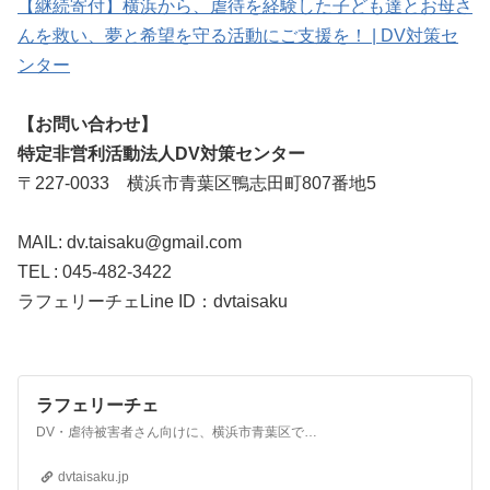
【継続寄付】横浜から、虐待を経験した子ども達とお母さ
んを救い、夢と希望を守る活動にご支援を！ | DV対策セ
ンター
【お問い合わせ】
特定非営利活動法人DV対策センター
〒227-0033 横浜市青葉区鴨志田町807番地5
MAIL: dv.taisaku@gmail.com
TEL : 045-482-3422
ラフェリーチェLine ID：dvtaisaku
ラフェリーチェ
DV・虐待被害者さん向けに、横浜市青葉区で、カウンセリング、シェルターの提供、食品配布、各種手続きのお手伝いなどの支援をしています。ご相談ください。
dvtaisaku.jp