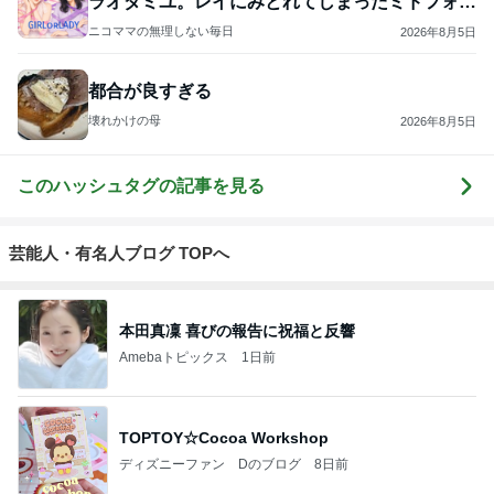
ラオダミユ。レイにみとれてしまったミドフォー
の感想
ニコママの無理しない毎日
2026年8月5日
都合が良すぎる
壊れかけの母
2026年8月5日
このハッシュタグの記事を見る
芸能人・有名人ブログ TOPへ
本田真凜 喜びの報告に祝福と反響
Amebaトピックス
1日前
TOPTOY☆Cocoa Workshop
ディズニーファン Dのブログ
8日前