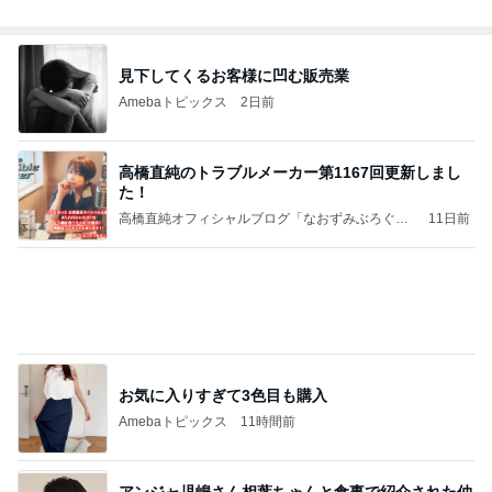
れた時の答え
nokoarikonのブログ
2日前
我慢をやめてお義母さんへ返した言葉
Amebaトピックス
20時間前
話題のスイカ丸ごとアイス♡
さとみるくのロサンゼルス⇔ハワイ夢日記
7日前