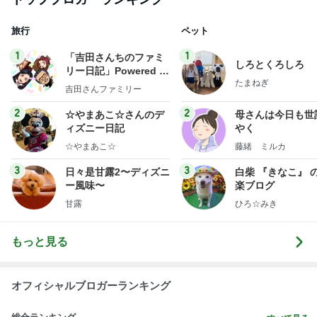
☆やまあこ☆
藤緒 ミルカ
3
3
日々是甘露2〜ディズニ
白柴 『きなこ』 
ー風味〜
楽ブログ
甘露
ひろ☆みき
もっと見る
オフィシャルブロガーランキング
総合ランキング
すべて見る
1
2
3
市川團十郎白
小林麻央
だいたひかる
桃
クロ
猿
急上昇ランキング
すべて見る