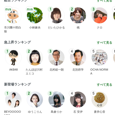
1
2
3
4
5
AKB48
たんぽぽ川村
北村総一朗
北別府学
OCHA NORM
エミコ
A
新登場ランキング
すべて見る
1
2
3
4
5
BEYOOOOO
ゆうこりん
島倉りか
石 安伊
蒼井心音
NDS
優待で観戦した球場での土砂降り
Amebaトピックス
2日前
8月2日放送のTBS「週刊さんまとマツコ」先週に引
き続き出演します♪