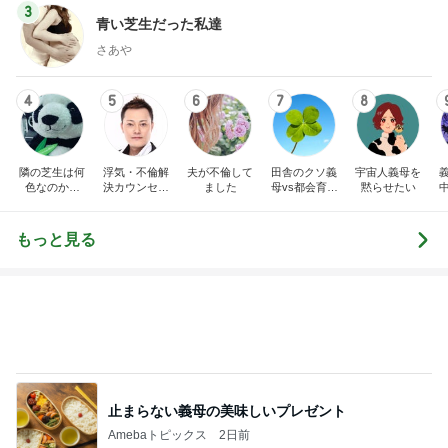
3
青い芝生だった私達
さあや
4
5
6
7
8
隣の芝生は何
浮気・不倫解
夫が不倫して
田舎のクソ義
宇宙人義母を
色なのか。
決カウンセリ
ました
母vs都会育ち
黙らせたい
（不倫・離
ング 夫婦再
の嫁
婚・嫁姑・子
構築 浮気・
育て、時々美
不倫被害者救
もっと見る
容）
済センターの
ブログ
止まらない義母の美味しいプレゼント
Amebaトピックス
2日前
薬剤師に相談した便秘薬の使い方
Amebaトピックス
20時間前