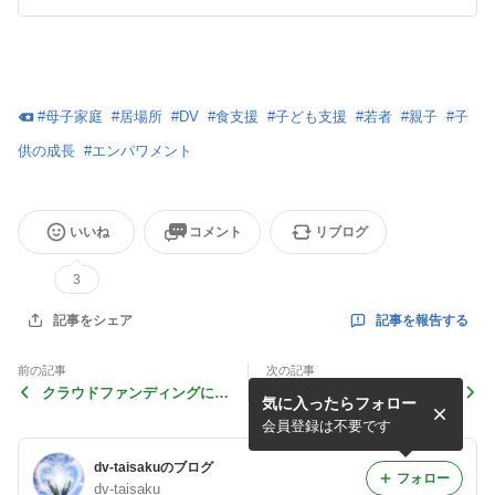
#
母子家庭
#
居場所
#
DV
#
食支援
#
子ども支援
#
若者
#
親子
#
子
供の成長
#
エンパワメント
いいね
コメント
リブログ
3
記事を報告する
記事をシェア
前の記事
次の記事
クラウドファンディングにつ
食品配布会＆エンパワメント
気に入ったらフォロー
いての事業報告
講座を開催しました！
会員登録は不要です
dv-taisakuのブログ
フォロー
dv-taisaku