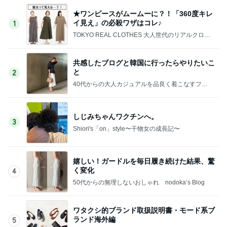
★ワンピースがムームーに？！「360度キレ
イ見え」の必殺ワザはコレ♪
1
TOKYO REAL CLOTHES 大人世代のリアルクロー
ズ
共感したブログと韓国に行ったらやりたいこ
と
2
40代からの大人カジュアルを品良く着こなすファ
ッションブログ
しじみちゃんワクチンへ。
3
Shiori's「on」style〜干物女の成長記〜
嬉しい！ガードルを毎日履き続けた結果、驚
く変化
4
50代からの無理しないおしゃれ nodoka’s Blog
ワタクシ的ブランド取扱説明書・モード系ブ
ランド海外編
5