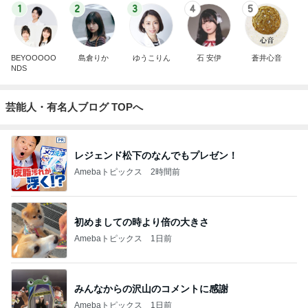
1
2
3
4
5
BEYOOOOO
島倉りか
ゆうこりん
石 安伊
蒼井心音
NDS
芸能人・有名人ブログ TOPへ
レジェンド松下のなんでもプレゼン！
Amebaトピックス
2時間前
初めましての時より倍の大きさ
Amebaトピックス
1日前
みんなからの沢山のコメントに感謝
Amebaトピックス
1日前