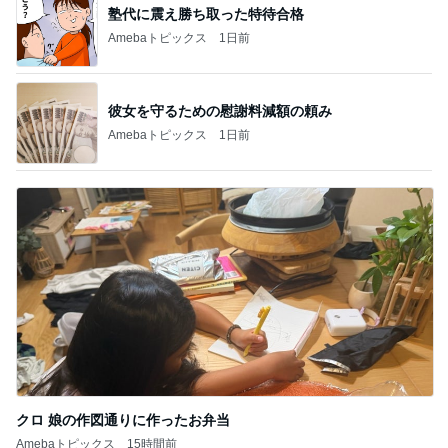
塾代に震え勝ち取った特待合格
Amebaトピックス
1日前
彼女を守るための慰謝料減額の頼み
Amebaトピックス
1日前
クロ 娘の作図通りに作ったお弁当
Amebaトピックス
15時間前