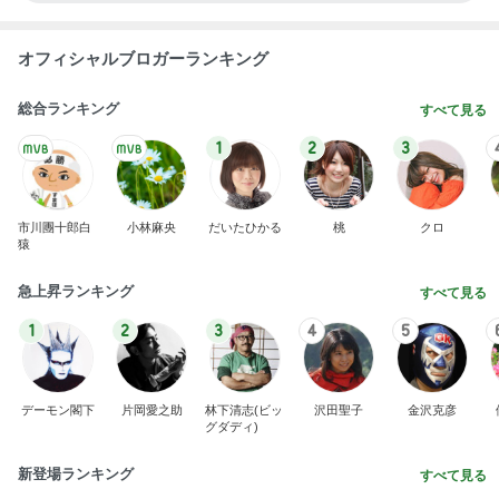
オフィシャルブロガーランキング
総合ランキング
すべて見る
1
2
3
市川團十郎白
小林麻央
だいたひかる
桃
クロ
猿
急上昇ランキング
すべて見る
1
2
3
4
5
デーモン閣下
片岡愛之助
林下清志(ビッ
沢田聖子
金沢克彦
グダディ)
新登場ランキング
すべて見る