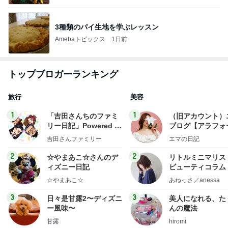
3種類のパイ生地を学ぶレッスン
Amebaトピックス
1日前
トップブロガーランキング
旅行
美容
1
1
「吉田さんちのファミ
（旧アカウント）
リー日記」Powered b
ブログ【アラフォ
y Ameba 吉田さんファ
社売却セカンドラ
吉田さんファミリー
エマの日記
ミリーオフィシャルブ
フ】
ログ
2
2
☆やまあこ☆さんのデ
リトルミニマリス
ィズニー日記
ビューティコラム 
little minimalist'
☆やまあこ☆
あねっさ／anessa
uty colum
3
3
日々是甘露2〜ディズニ
美人になれる、た
ー風味〜
んの魔法
甘露
hiromi