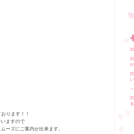
。
2
2
か
2
い
～
2
る
ております！！
合いますので
スムーズにご案内が出来ます。