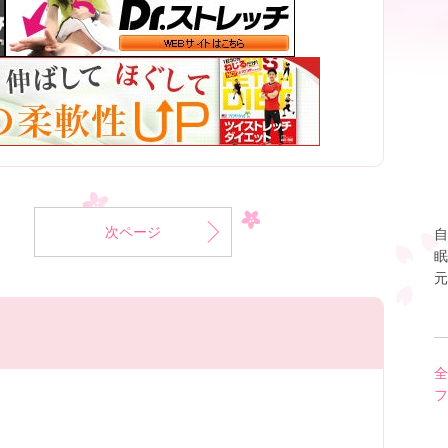
次ページ
自
眠
元
全
フ