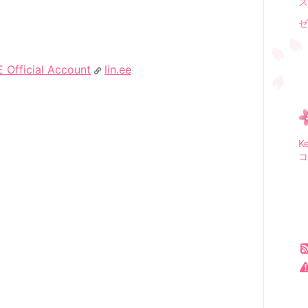
ス
ゼ
icial Account
lin.ee
K
コ