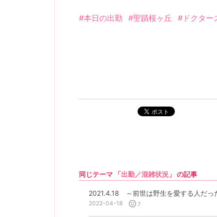
#本日の出勤
#聖蹟桜ヶ丘
#ドクター
ポスト
同じテーマ 「
出勤／混雑状況
」 の記事
2021.4.18 ～前世は野生を愛する人だ
2022-04-18
7