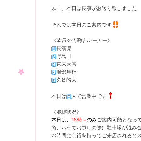
以上、本日は長濱がお送り致しました
それでは本日のご案内です
《本日の出勤トレーナー》
長濱凛
野島司
東末大智
服部隼杜
久賀皓太
本日は
人で営業中です
《混雑状況》
本日は、
18時～
のみ
ご案内可能となっ
尚、お車でお越しの際は駐車場が混み
お時間に余裕を持ってご来店されると