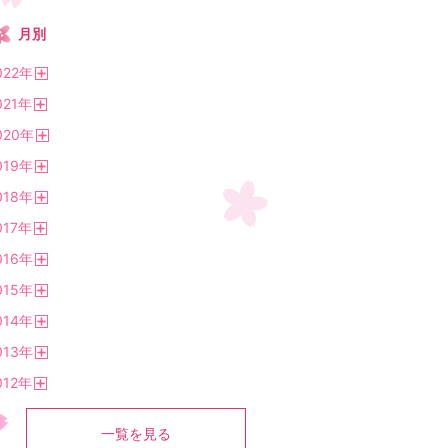
月別
022
年
開
021
年
く
開
020
年
く
開
019
年
く
開
018
年
く
開
017
年
く
開
016
年
く
開
015
年
く
開
014
年
く
開
013
年
く
開
012
年
く
開
く
一覧を見る