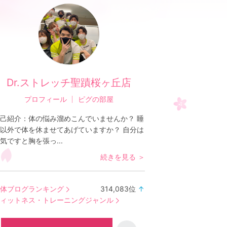
Dr.ストレッチ聖蹟桜ヶ丘店
プロフィール
ピグの部屋
己紹介：
体の悩み溜めこんでいませんか？ 睡
以外で体を休ませてあげていますか？ 自分は
気ですと胸を張っ...
続きを見る ＞
体ブログランキング
314,083
位
↑
ラ
ィットネス・トレーニングジャンル
ン
キ