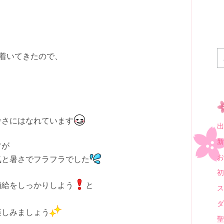
着いてきたので、
暑さにはなれています
出
新
すが
お
気と暑さでフラフラでした
初
補給をしっかりしよう
と
ス
ダ
楽しみましょう
聖