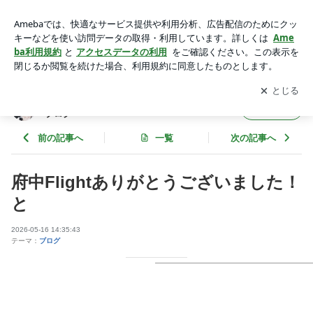
府中Flightありがとうございました！と | 角田"mittan"美喜（S
HOW-YA）オフィシャルブログ Powered by Ameba
アプリをダウンロードして
ブログの更新通知
を受け取りまし
開く
ょう。
角田"mittan"美喜（SHOW-YA）オフィシャル
フォロー
ブログ
前の記事へ
一覧
次の記事へ
府中Flightありがとうございました！
と
2026-05-16 14:35:43
テーマ：
ブログ