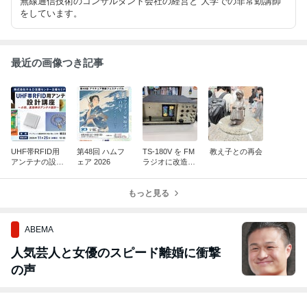
無線通信技術のコンサルタント会社の経営と 大学での非常勤講師
をしています。
最近の画像つき記事
UHF帯RFID用
第48回 ハムフ
TS-180V を FM
教え子との再会
アンテナの設計
ェア 2026
ラジオに改造し
講座
ました。
もっと見る
ABEMA
人気芸人と女優のスピード離婚に衝撃
の声