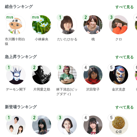
総合ランキング
すべて見る
1
2
3
市川團十郎白
小林麻央
だいたひかる
桃
クロ
猿
急上昇ランキング
すべて見る
1
2
3
4
5
デーモン閣下
片岡愛之助
林下清志(ビッ
沢田聖子
金沢克彦
グダディ)
新登場ランキング
すべて見る
1
2
3
4
5