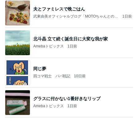
力強いジャンプをまるで天上の美しさのように軽や
かに着氷その芸術性によって心奪われる魔法を織り
なす
フィギュアスケート応援（くまはともだち）
2日前
義母からのお祓いした水が8箱
Amebaトピックス
2日前
記事を読む