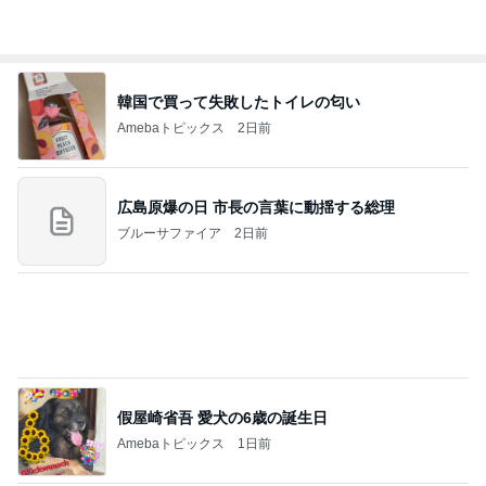
斎藤元彦がぶらぶら動画のアップを止めた
Bank of Dreamの公営競技はどこへ行く
9日前
早く買わなかったことを後悔した物
Amebaトピックス
19時間前
ありがとうございます
市川團十郎白猿オフィシャルB
3日前
厄介な父の持込み禁止カイロ要求
Amebaトピックス
2日前