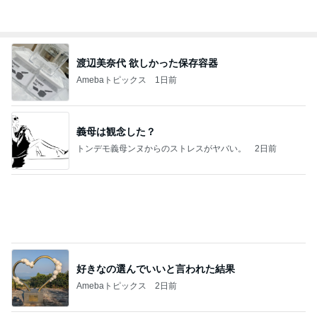
夫とファミレスで晩ごはん
武東由美オフィシャルブログ「MOTOちゃんとのは
1日前
っぴぃな毎日」Powered by Ameba
北斗晶 立て続く誕生日に大変な我が家
Amebaトピックス
1日前
同じ夢
四コマ戦士 パパ戦記
10日前
グラスに付かない1番好きなリップ
Amebaトピックス
1日前