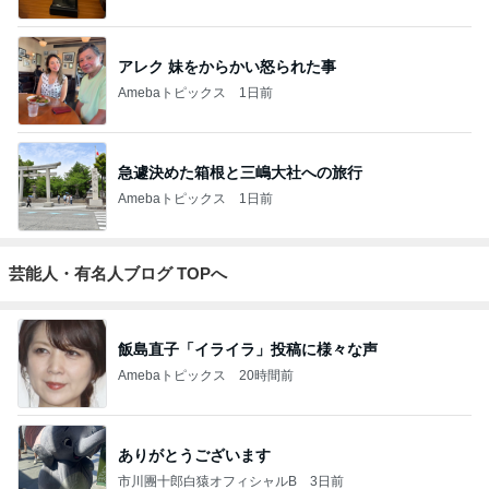
アレク 妹をからかい怒られた事
Amebaトピックス
1日前
急遽決めた箱根と三嶋大社への旅行
Amebaトピックス
1日前
芸能人・有名人ブログ TOPへ
飯島直子「イライラ」投稿に様々な声
Amebaトピックス
20時間前
ありがとうございます
市川團十郎白猿オフィシャルB
3日前