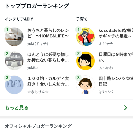
トップブロガーランキング
インテリア&DIY
子育て
1
1
おうちと暮らしのレシ
kosodatefulな毎
ピ 〜HOME&LIFE〜
オギャ子の暴走～
yuki (ドキ子）
オギャ子
2
2
ほんとうに必要な物し
日曜日は９時まで
か持たない暮らし◆Ke
い。
ep Life Simple◆〜イ
yukiko
あべかわ
ンテリアのきろく〜
3
3
１００均・カルディ大
四十路シンパパの
好き！食いしん坊☆き
日記
らりん☆のブログ
☆きらりん☆
はやパパ
もっと見る
オフィシャルブロガーランキング