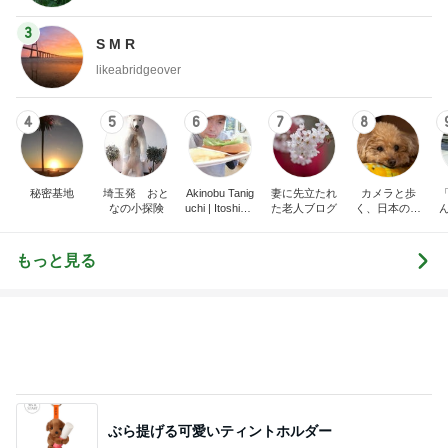
3
S M R
likeabridgeover
4
5
6
7
8
秘密基地
埼玉発 おと
Akinobu Tanig
妻に先立たれ
カメラと歩
なの小探険
uchi | Itoshima
た老人ブログ
く、日本の風
Landscape Ph
景スナップ紀
otographer
行
もっと見る
ぶら提げる可愛いティントホルダー