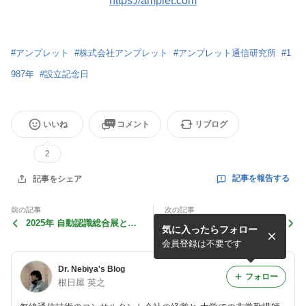
https://amplet.com
#
アンプレット
#
株式会社アンプレット
#
アンプレット通信研究所
#
1
987年
#
設立記念日
いいね
コメント
リブログ
2
記事を報告する
記事をシェア
前の記事
次の記事
2025年 自動認識総合展と国
科学は楽しいグラウンド（ア
気に入ったらフォロー
際物流総合展
ース）を学ぶ勉強会（2025
年9月6日）
会員登録は不要です
Dr. Nebiya's Blog
フォロー
根日屋 英之