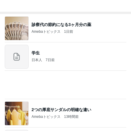
(長期保存カレーライスセット)
たかたんのコストコ通への道
8日前
宿泊者全員が楽しめるホテルの魅力
Amebaトピックス
1日前
お願い
モンスターアクアリウム＆レプタイルズ 買取販売
8日前
情報
久しぶりに食べたプリンの残念なこと
Amebaトピックス
1日前