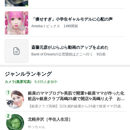
「痩せすぎ」小学生ギャルモデルに心配の声
Amebaトピックス
14時間前
斎藤元彦がぶらぶら動画のアップを止めた
Bank of Dreamの公営競技はどこへ行く
9日前
ジャンルランキング
カメラ(風景写真)
9,435人参加中
1
銀座のママブログ✨美肌で開運✨銀座ママが作った化
粧品✨銀座クラブ高嶋25歳で開店✨高嶋りえ子 お着
物でエルメス バーキン コーデ
【銀座クラブ高嶋】元OL婚約破棄から24歳で銀座ママ25歳でオーナーママ銀座 美肌で開運♡パワースポット巡り高嶋りえ子ブログ
2
北軽井沢［半住人生活］
やっちゃん