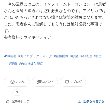
今の医療にはこの、インフォームド・コンセントは患者
さんと医師の疎通には絶対必要なものです。アメリカでは
これがきちっとされてない場合は訴訟の対象になります。
また、患者さんに理解してもらうには絶対必要な事項で
す。
参考資料：ウィキペディア
#
新宿
#
カイロプラクティック
#
自然医療
#
頭痛
#
不眠症
#
肩こ
り
#
腰痛
#
自律神経失調症
いいね
コメント
リブログ
3
記事を報告する
記事をシェア