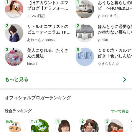
1
1
（旧アカウント）エマ
おうちと暮らしの
ブログ【アラフォー会
ピ 〜HOME&LI
社売却セカンドライ
エマの日記
yuki (ドキ子）
フ】
2
2
リトルミニマリストの
ほんとうに必要な
ビューティコラム The
か持たない暮らし
little minimalist's bea
ep Life Simple
あねっさ／anessa
yukiko
uty colum
ンテリアのきろく
3
3
美人になれる、たくさ
１００均・カルデ
んの魔法
好き！食いしん坊
らりん☆のブログ
hiromi
☆きらりん☆
もっと見る
オフィシャルブロガーランキング
総合ランキング
すべて見る
1
2
3