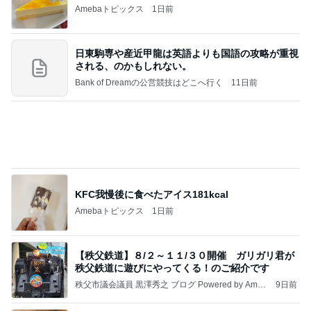
人生で1番美味しかったエッグタルト
Amebaトピックス
1日前
良い氣分や妄想のワークを重ねても引き寄せが起き
ない理由
心のブレーキを外して引き寄せを加速させる方法：
3日前
引き寄せ研究所
完璧な布陣だった週替わりのランチ
Amebaトピックス
1日前
クロとこいたんって何かあったの？
あいのりブログ
2日前
軽井沢で食べ歩きもできる手巻き寿司
Amebaトピックス
2日前