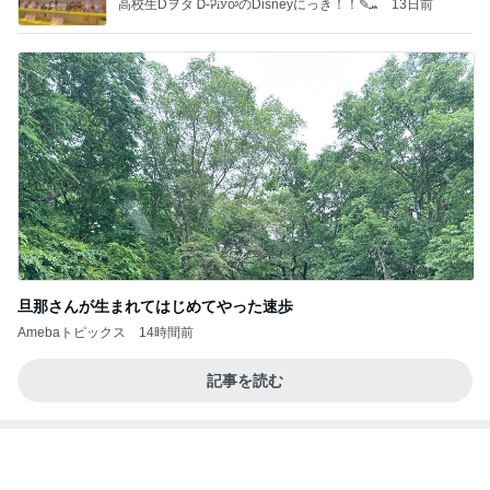
☆We're timelesz LIVE TOUR 2026 episode2 MO
MENTUM
☆☆☆ゆきちにっき☆☆☆
7日前
お財布代わりのL字ポーチを衣替え
Amebaトピックス
1日前
よし、タイ行こ
与儀大介
22時間前