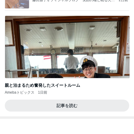
親と泊まるため奮発したスイートルーム
Amebaトピックス
1日前
記事を読む
参観に来ない夫が行きたいと主張
Amebaトピックス
1日前
病人アピールしてきたクソ義母
田舎のクソ義母vs都会育ちの嫁
2日前
旦那が3切れも残したとんかつ