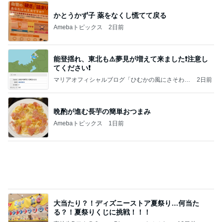
母のやらかしで狂ってしまった計画
Amebaトピックス
1日前
日東駒専や産近甲龍は英語よりも国語の攻略が重視
される、のかもしれない。
Bank of Dreamの公営競技はどこへ行く
11日前
KFC我慢後に食べたアイス181kcal
Amebaトピックス
1日前
【秩父鉄道】８/２～１１/３０開催 ガリガリ君が
秩父鉄道に遊びにやってくる！のご紹介です
秩父市議会議員 黒澤秀之 ブログ Powered by Ameb
9日前
a
完食され寂しいコンビニのお弁当
Amebaトピックス
12時間前