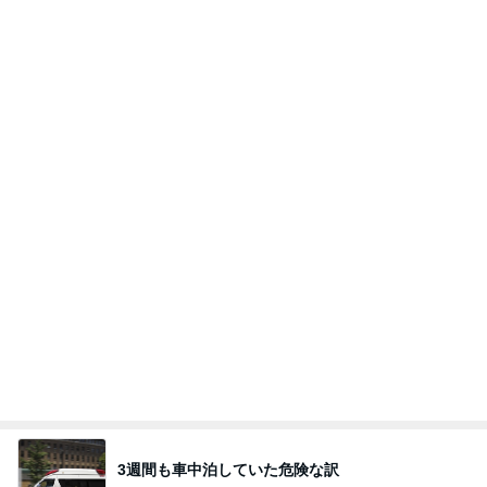
停車中のオムニバスに乗って撮る写真
Amebaトピックス
1日前
朝のルーティン
渡辺美奈代オフィシャルブログ「Minayo Land」P
2日前
owered by Ameba
講師から告げられた子の足の現実
Amebaトピックス
1日前