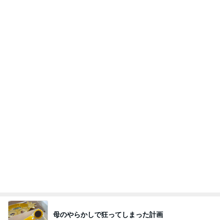
弟の送迎で動いた引きこもり息子
Amebaトピックス
2日前
記事を読む
3週間も車中泊していた危険な訳
Amebaトピックス
23時間前
かっちちちちが来てくれた！おしゃれなものを持っ
て！
桃オフィシャルブログ Powered by Ameba
10日前