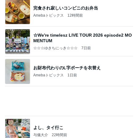
㊗️喜びを分け合える未来❣️”【この混沌の理由】”⽇
本も⾦融リセットの準備をしてます ””
あいすくりーむ『めるころ』
28分前
韓国で完全にやってもーた感のお店
Amebaトピックス
1日前
記事を読む