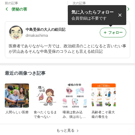
前の記事
次の記事
便秘の害
6月11日 船橋での講演を終え
気に入ったらフォロー
て
会員登録は不要です
中島旻保の大人の絵日記
フォロー
drnakashima
医療者でありながら一方では、政治経済のことになると言いたい事
が沢山あるそんな中島旻保のコラムとも言える絵日記
最近の画像つき記事
人間らしい医療
食べたくなるま
唾液は飲み込
高齢者こそ最大
で食べない
み、痰は出して
級の養生を
しまうとよい
もっと見る