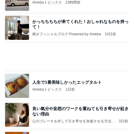
【新記事】これができる女性を男は手放せない！究
極の恋愛テクニック
クノタチホオフィシャルブログ「恋学・性学研究
2日前
室」Powered by Ameba
アグネス 長男が孫へする読み聞かせ
Amebaトピックス
1日前
こんな時代が来るとは誰が予想できただろうか？
浮浪の走り者のブログ
2日前
椅子を洗ってくれたオットに感謝
Amebaトピックス
10時間前