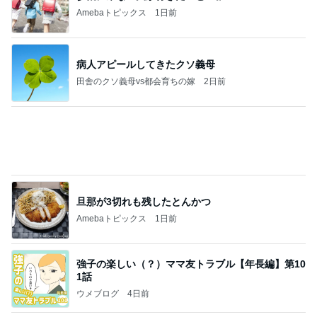
大当たり？！ディズニーストア夏祭り…何当た
る？！夏祭りくじに挑戦！！！
高校生Dヲタ Ꭰ-ᎮꭵꭹꭴのDisneyにっき！！✎ܚ
13日前
旦那さんが生まれてはじめてやった速歩
Amebaトピックス
14時間前
記事を読む