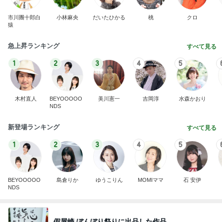
市川團十郎白
小林麻央
だいたひかる
桃
クロ
猿
急上昇ランキング
すべて見る
1
2
3
4
5
木村直人
BEYOOOOO
美川憲一
吉岡淳
水森かおり
NDS
新登場ランキング
すべて見る
1
2
3
4
5
BEYOOOOO
島倉りか
ゆうこりん
MOMIママ
石 安伊
NDS
假屋崎 ぼんぼり祭りに出品した作品