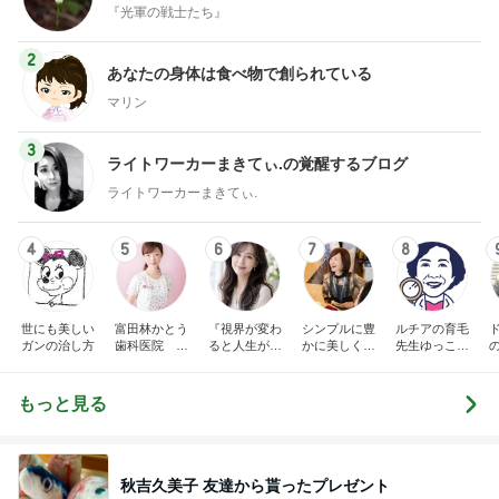
『光軍の戦士たち』
2
あなたの身体は食べ物で創られている
マリン
3
ライトワーカーまきてぃ.の覚醒するブログ
ライトワーカーまきてぃ.
4
5
6
7
8
世にも美しい
富田林かとう
『視界が変わ
シンプルに豊
ルチアの育毛
ガンの治し方
歯科医院 み
ると人生が変
かに美しく自
先生ゆっこち
ちこ先生ブロ
わる』あいこ
由に生きる
ゃんブログ(東
グ
のアイケア日
田雪子）
記
もっと見る
秋吉久美子 友達から貰ったプレゼント