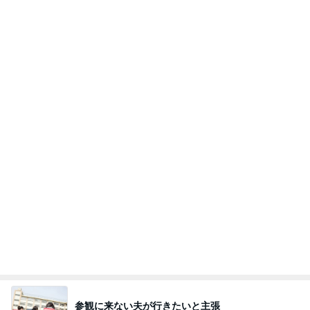
Amebaトピックス
1日前
強子の楽しい（？）ママ友トラブル【年長編】第10
1話
ウメブログ
4日前
かとうかず子 薬をなくし慌てて戻る
Amebaトピックス
2日前
能登揺れ、東北も⚠️夢見が増えて来ました❗️注意し
てください❗️
マリアオフィシャルブログ「ひむかの風にさそわれ
2日前
て」Powered by Ameba
晩酌が進む長芋の簡単おつまみ
Amebaトピックス
1日前