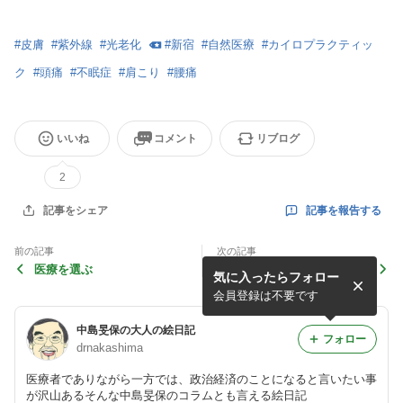
#
皮膚
#
紫外線
#
光老化
#
新宿
#
自然医療
#
カイロプラクティッ
ク
#
頭痛
#
不眠症
#
肩こり
#
腰痛
いいね
コメント
リブログ
2
記事を報告する
記事をシェア
前の記事
次の記事
医療を選ぶ
Dr.中島の特別講演のお知ら
気に入ったらフォロー
せ
会員登録は不要です
中島旻保の大人の絵日記
フォロー
drnakashima
医療者でありながら一方では、政治経済のことになると言いたい事
が沢山あるそんな中島旻保のコラムとも言える絵日記