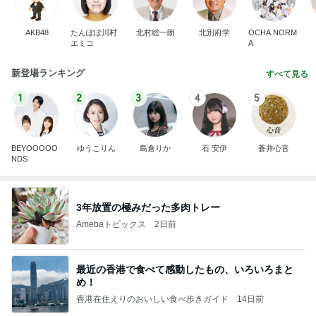
AKB48
たんぽぽ川村
北村総一朗
北別府学
OCHA NORM
エミコ
A
新登場ランキング
すべて見る
1
2
3
4
5
BEYOOOOO
ゆうこりん
島倉りか
石 安伊
蒼井心音
NDS
3年放置の極みだった多肉トレー
Amebaトピックス
2日前
最近の香港で食べて感動したもの、いろいろまと
め！
香港在住えりのおいしい食べ歩きガイド
14日前