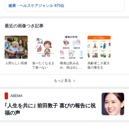
健康・ヘルスケアジャンル 875位
最近の画像つき記事
人間らしい医療
食べたくなるま
唾液は飲み込
高齢者こそ最大
で食べない
み、痰は出して
級の養生を
しまうとよい
もっと見る
ABEMA
｢人生を共に｣ 前田敦子 喜びの報告に祝
福の声