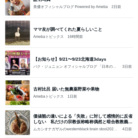
美優オフィシャルブログ Powered by Ameba
2日前
ママ友が調べてくれた夏らしいこと
Amebaトピックス
16時間前
【お知らせ】9/21〜9/23北海道3days
パク・ジュニョン オフィシャルブログ 「日本の
3日前
心」 powered by Ameba
古村比呂 届いた無農薬野菜や果物
Amebaトピックス
1日前
価値観の違いによる「失敗」に対して感情的に反省
しない 私だけの宗教仮称略称偶然と暗合教教義候
補
ムカシオナガザルのwesternblack brain stool2024
4日前
年（令和6）11月25日以来減酒断煙再開ムカシオナ