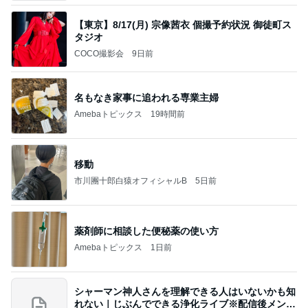
【東京】8/17(月) 宗像茜衣 個撮予約状況 御徒町ス
タジオ
COCO撮影会
9日前
名もなき家事に追われる専業主婦
Amebaトピックス
19時間前
移動
市川團十郎白猿オフィシャルB
5日前
薬剤師に相談した便秘薬の使い方
Amebaトピックス
1日前
シャーマン神人さんを理解できる人はいないかも知
れない｜じぶんでできる浄化ライブ※配信後メンバ