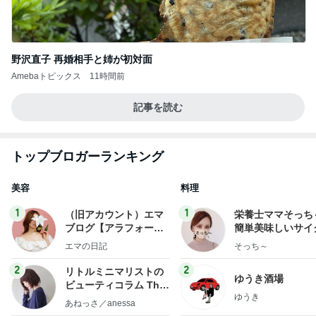
野沢直子 再婚相手と姉が初対面
Amebaトピックス
11時間前
記事を読む
トップブロガーランキング
美容
料理
1
1
（旧アカウント）エマ
栄養士ママそっち
ブログ【アラフォー会
簡単美味しいサイ
社売却セカンドライ
献立
エマの日記
そっち～
フ】
2
2
リトルミニマリストの
ゆうき酒場
ビューティコラム The
ゆうき
little minimalist's bea
あねっさ／anessa
uty colum