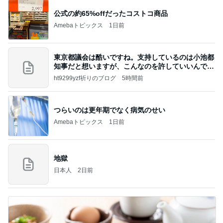
公式の約65%offだったコストコ商品
Amebaトピックス
1日前
東京都議会は酷いですね。支持しているのは小池都
知事だと想いますが、こんなのを許していいんです
か？
ht9299yzf祈りのブログ
5時間前
つらいのは更年期でなく病気のせい
Amebaトピックス
1日前
地獄
日本人
2日前