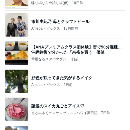
喋り場ならぬ語り場(仮)
10日前
市川由紀乃 母とクラフトビール
Amebaトピックス
13時間前
【ANAプレミアムクラス初体験】雷で50分遅延…
沖縄往復で分かった「余裕を買う」価値
華麗なるスタバマダム
3日前
顔色が戻ってきた気がするメイク
Amebaトピックス
2日前
話題のスイカ丸ごとアイス♡
さとみるくのロサンゼルス⇔ハワイ夢日記
7日前