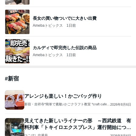
長女の買い物ついでに大きい出費
Amebaトピックス
1日前
カルディで即完売した伝説の商品
Amebaトピックス
1日前
#
新宿
アレンジも楽しい！かごバッグ作り
新宿・吉祥寺*簡単で素敵♪かごクラフト教室 *craft cafe c
2026年8月6日
hocola
見えてきた新しいライナーの形 ～西武鉄道 有
料列車「トキイロエクスプレス」運行開始につい
て～
ひこぼし交通局
2026年8月6日