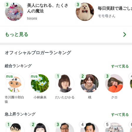
3
3
美人になれる、たくさ
毎日笑顔で過ごし
んの魔法
モモ母さん
hiromi
もっと見る
オフィシャルブロガーランキング
総合ランキング
すべて見る
1
2
3
市川團十郎白
小林麻央
だいたひかる
桃
クロ
猿
急上昇ランキング
すべて見る
1
2
3
4
5