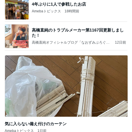
4年ぶりに1人で参戦したお店
Amebaトピックス
18時間前
高橋直純のトラブルメーカー第1167回更新しまし
た！
高橋直純オフィシャルブログ「なおずみぶろぐ」
12日前
Powered by Ameba
気に入らない備え付けのカーテン
Amebaトピックス
1日前