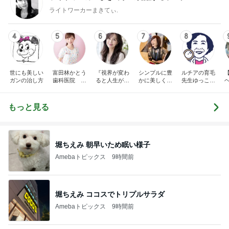
ライトワーカーまきてぃ.
4
5
6
7
8
世にも美しい
富田林かとう
『視界が変わ
シンプルに豊
ルチアの育毛
ガンの治し方
歯科医院 み
ると人生が変
かに美しく自
先生ゆっこち
ちこ先生ブロ
わる』あいこ
由に生きる
ゃんブログ(東
グ
のアイケア日
田雪子）
記
もっと見る
堀ちえみ 朝早いため眠い様子
Amebaトピックス
9時間前
堀ちえみ ココスでトリプルサラダ
Amebaトピックス
9時間前