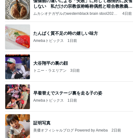
価値観の違いによる「失敗」に対して感情的に反省
しない 私だけの宗教仮称略称偶然と暗合教教義候
補
ムカシオナガザルのwesternblack brain stool2024
4日前
年（令和6）11月25日以来減酒断煙再開ムカシオナ
ガザル
たんぱく質不足の時の嬉しい味方
Amebaトピックス
1日前
大谷翔平の裏の顔
トニー・ラエリアン
3日前
早着替えでステージ裏を走る子の姿
Amebaトピックス
1日前
証明写真
美優オフィシャルブログ Powered by Ameba
2日前