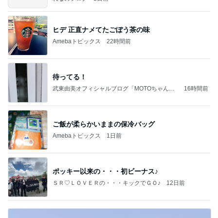
ヒデ 正直ナメてたごぼう茶の味
Amebaトピックス
22時間前
待ってる！
武東由美オフィシャルブログ「MOTOちゃんと
16時間前
のはっぴぃな毎日」Powered by Ameba
ご飯が柔らかいままの保冷バッグ
Amebaトピックス
1日前
ポッキー以来の・・・初ビーナス♪
ＳＲ♡ＬＯＶＥＲの・・・キックでＧＯ♪
12日前