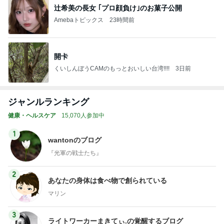
辻希美の長女 ｢プロ顔負け｣のお菓子公開
Amebaトピックス
23時間前
開卡
くいしんぼうCAMのもっとおいしい台湾!!!!
3日前
ジャンルランキング
健康・ヘルスケア
15,070人参加中
1
wantonのブログ
『光軍の戦士たち』
2
あなたの身体は食べ物で創られている
マリン
3
ライトワーカーまきてぃ.の覚醒するブログ