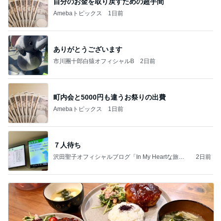
自分のお金を取り戻すための超手間
Amebaトピックス
1日前
ありがとうございます
市川團十郎白猿オフィシャルB
2日前
町内会と5000円も違うお祭りの出費
Amebaトピックス
1日前
７人待ち
沢田聖子オフィシャルブログ「In My Heartな旅日
2日前
記」by Ameba