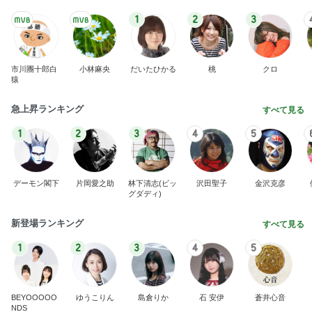
1
2
3
市川團十郎白
小林麻央
だいたひかる
桃
クロ
猿
急上昇ランキング
すべて見る
1
2
3
4
5
デーモン閣下
片岡愛之助
林下清志(ビッ
沢田聖子
金沢克彦
グダディ)
新登場ランキング
すべて見る
1
2
3
4
5
BEYOOOOO
ゆうこりん
島倉りか
石 安伊
蒼井心音
NDS