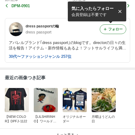
DPM-0901
dress passport factory2周
気に入ったらフォロー
年記念fme個サル
会員登録は不要です
dress passportの輪
フォロー
dress passport
アパレルブランド｢dress passport｣のblogです。directorの日々の生
活を報告！アイテム・新作情報もあるよ！フットサルライフも満
載！
30代〜ファッションジャンル 257位
最近の画像つき記事
【NEW COLO
【LILSHIRINH
オリジナルオー
月曜はうどんの
R】DPFJ-1122
O】ワールドカ
ダー
日
ップ優勝記念ア
イテム