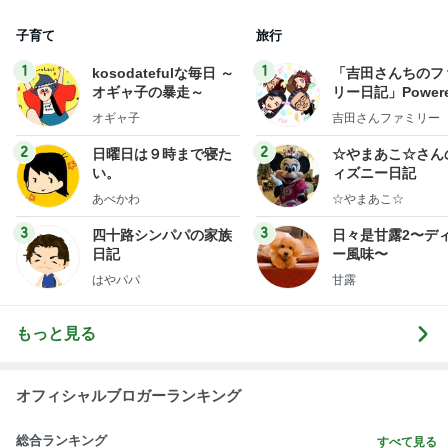
子育て
旅行
1
1
kosodatefulな毎日 ～
「吉田さんちのフ
オギャ子の暴走～
リー日記」Powere
y Ameba 吉田さ
オギャ子
吉田さんファミリー
ミリーオフィシャ
ログ
2
2
日曜日は９時まで寝た
☆やまあこ☆さん
い。
ィズニー日記
あべかわ
☆やまあこ☆
3
3
四十路シンパパの家族
日々是甘露2〜デ
日記
ー風味〜
はやパパ
甘露
もっと見る
オフィシャルブロガーランキング
総合ランキング
すべて見る