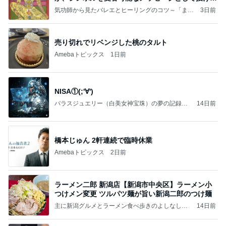
ことが
気功師から見たバレエとヒーリングのコツ～「まと
3日前
いのば」ブログ
売り切れでリベンジした桃のタルト
Amebaトピックス
1日前
NISA①(;'∀')
パラスジュエリー（白美女神宝珠）の夢の記録
14日前
（続編）
橋本じゅん 2軒連続で臨時休業
Amebaトピックス
2日前
ラーメン二郎 新潟店【新潟市中央区】ラーメン小
つけメン変更 ツルパツ麺が旨い新潟二郎のつけ麺
主に新潟グルメとラーメン食べ歩きのよしなしご
14日前
と