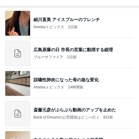
細川直美 アイスブルーのフレンチ
Amebaトピックス
1日前
広島原爆の日 市長の言葉に動揺する総理
ブルーサファイア
1日前
誤嚥性肺炎になった母の急な変化
Amebaトピックス
14時間前
斎藤元彦がぶらぶら動画のアップを止めた
Bank of Dreamの公営競技はどこへ行く
8日前