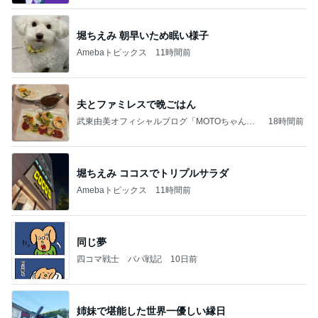
堀ちえみ 朝早いため眠い様子
Amebaトピックス
11時間前
夫とファミレスで晩ごはん
武東由美オフィシャルブログ「MOTOちゃんと
18時間前
のはっぴぃな毎日」Powered by Ameba
堀ちえみ ココスでトリプルサラダ
Amebaトピックス
11時間前
同じ夢
四コマ戦士 パパ戦記
10日前
姉妹で堪能した世界一優しい縁日