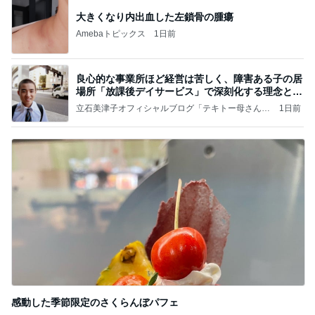
大きくなり内出血した左鎖骨の腫瘍
Amebaトピックス
1日前
良心的な事業所ほど経営は苦しく、障害ある子の居
場所「放課後デイサービス」で深刻化する理念と現
実の
立石美津子オフィシャルブログ「テキトー母さんの
1日前
すすめ」Powered by Ameba
感動した季節限定のさくらんぼパフェ