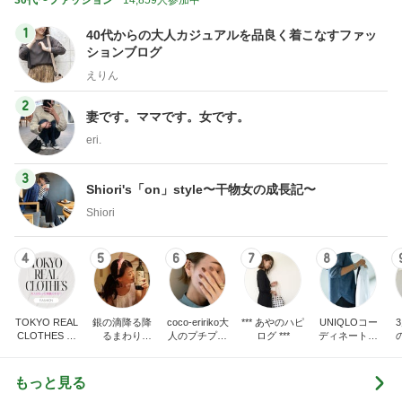
30代〜ファッション
14,859人参加中
1
40代からの大人カジュアルを品良く着こなすファッ
ションブログ
えりん
2
妻です。ママです。女です。
eri.
3
Shiori's「on」style〜干物女の成長記〜
Shiori
4
5
6
7
8
TOKYO REAL
銀の滴降る降
coco-eririko大
*** あやのハピ
UNIQLOコー
CLOTHES 大
るまわり
人のプチプラ
ログ ***
ディネート日
人世代のリア
に・・・
mixコーデ
記
ハ
ルクローズ
♪
もっと見る