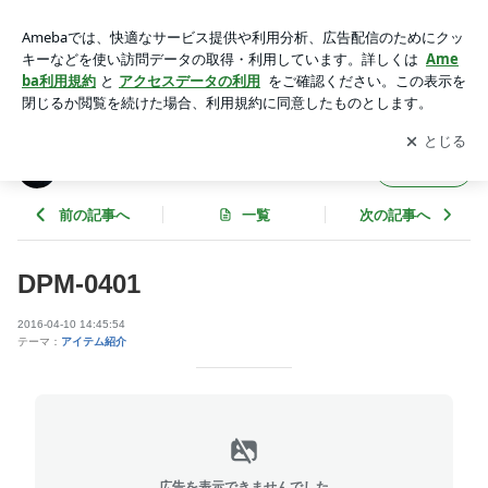
DPM-0401 | dress passportの輪
アプリをダウンロードして
ブログの更新通知
を受け取りまし
開く
ょう。
dress passportの輪
フォロー
前の記事へ
一覧
次の記事へ
DPM-0401
2016-04-10 14:45:54
テーマ：
アイテム紹介
広告を表示できませんでした