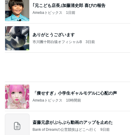
1
「吉田さんちのファミリー日記」Powered by Ameb
a 吉田さんファミリーオフィシャルブログ
吉田さんファミリー
2
マカロンのclub disney♡
マカロン
3
☆やまあこ☆さんのディズニー日記
☆やまあこ☆
4
5
6
7
8
日々是甘露2〜
れこたんのデ
I＆Cママ 我
ととちゃんの
田舎暮らし40
ディズニー風
ィズニー大好
が家のディズ
イマジネーシ
代主婦の日常
Ꭰ
味〜
き♡孫4人
ニー♡ブログ
ョンタイム
もっと見る