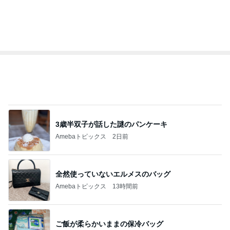
市川團十郎白
小林麻央
だいたひかる
桃
クロ
猿
急上昇ランキング
すべて見る
1
2
3
4
5
デーモン閣下
片岡愛之助
林下清志(ビッ
沢田聖子
金沢克彦
グダディ)
新登場ランキング
すべて見る
1
2
3
4
5
BEYOOOOO
島倉りか
ゆうこりん
石 安伊
蒼井心音
NDS