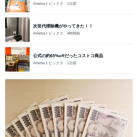
あんこのみと思っていたお団子
Amebaトピックス
1日前
広島原爆の日 市長の言葉に動揺する総理
ブルーサファイア
1日前
気になっていた案件の書類選考通過
Amebaトピックス
22時間前
斎藤元彦がぶらぶら動画のアップを止めた
Bank of Dreamの公営競技はどこへ行く
9日前
森渉 ランキング戦へ死に物狂いの練習
Amebaトピックス
1日前