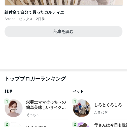
ありがとうございます
市川團十郎白猿オフィシャルB
3日前
一次治療が終了し考えた次の治療
Amebaトピックス
1日前
７人待ち
沢田聖子オフィシャルブログ「In My Heartな旅日
2日前
記」by Ameba