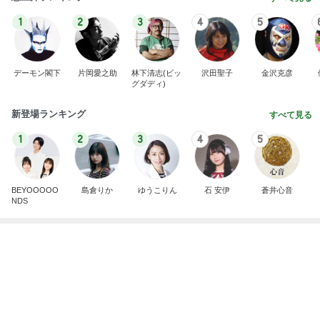
若乃花 暑い練習場へ持参した物
Amebaトピックス
9時間前
夫とファミレスで晩ごはん
武東由美オフィシャルブログ「MOTOちゃんとのは
1日前
っぴぃな毎日」Powered by Ameba
小倉優子 次男と観る戦国武将の約束
Amebaトピックス
9時間前
同じ夢
四コマ戦士 パパ戦記
10日前