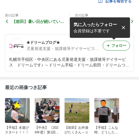
記事を報告する
前の記事
次の記事
【前田】暑い日が続いていま
【つばさ】元気にお散歩♪
気に入ったらフォロー
すね☆
会員登録は不要です
★ドリームブログ★
フォロー
児童発達支援・放課後等デイサービス ドリーム
札幌市手稲区・中央区にある児童発達支援・放課後等デイサービ
ス ドリームです♪ ～ドリーム手稲・ドリーム前田・ドリームつば
さ・ドリーム中央～ ４事業所での療育の様子や発達についてのア
レコレを発信していきます♪
最近の画像つき記事
【手稲】水遊び
【中央】 《202
【前田】お外遊
【手稲】こんな
スタート！！！
6年度》第1回ペ
びたくさん～☆
時、どうしたら
アレントトレー
いいの？