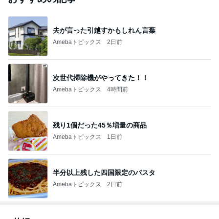
やっと買えた〜❤️コストコハニーグローパインと
俺ん家のとうきび
道産子どすどす！
2026年8月6日
よつ葉乳業さんの牛乳が本物ではない？？ そん
なことがあり得るのでしょうか？？ (ToT)
新・新米社長の備忘録
2026年8月6日
【高校入試2027】R8入学者選抜状況報告書の理
科
ガクシンのブログ～札幌市西区の学習塾
2026年8月6日
このハッシュタグの記事を見る
芸能人・有名人ブログ TOPへ