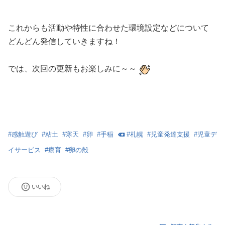
これからも活動や特性に合わせた環境設定などについて
どんどん発信していきますね！
では、次回の更新もお楽しみに～～
#
感触遊び
#
粘土
#
寒天
#
卵
#
手稲
#
札幌
#
児童発達支援
#
児童デ
イサービス
#
療育
#
卵の殻
いいね