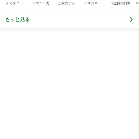
料理
ペット
1
1
栄養士ママそっち～の
しろとくろしろ
簡単美味しいサイクル
たまねぎ
献立
そっち～
2
2
母さんは今日も世
ゆうき酒場
やく
ゆうき
藤緒 ミルカ
3
3
白柴 『きなこ』 
毎日笑顔で過ごしたい
楽ブログ
モモ母さん
ひろ☆みき
もっと見る
オフィシャルブロガーランキング
総合ランキング
すべて見る
1
2
3