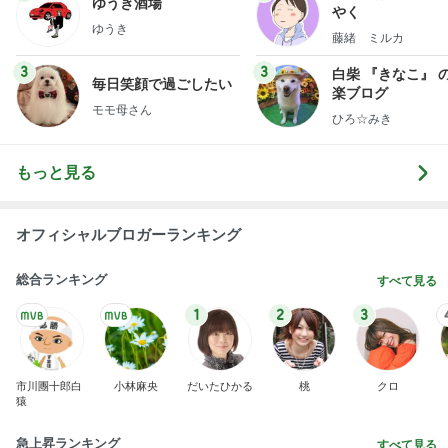
細川直美 友人にスカルプケア用品
Amebaトピックス
12時間前
記事を読む
クロ 娘の8歳誕生日に大きな後悔
Amebaトピックス
9時間前
学生
日本人
7日前