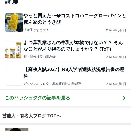
｢元こども店長｣加藤清史郎 喜びの報告
Amebaトピックス
1日前
ありがとうございます
市川團十郎白猿オフィシャルB
3日前
「痩せすぎ」小学生ギャルモデルに心配の声
Amebaトピックス
10時間前
斎藤元彦がぶらぶら動画のアップを止めた
Bank of Dreamの公営競技はどこへ行く
9日前
ジャンルランキング
ディズニーレポ
5,120人参加中