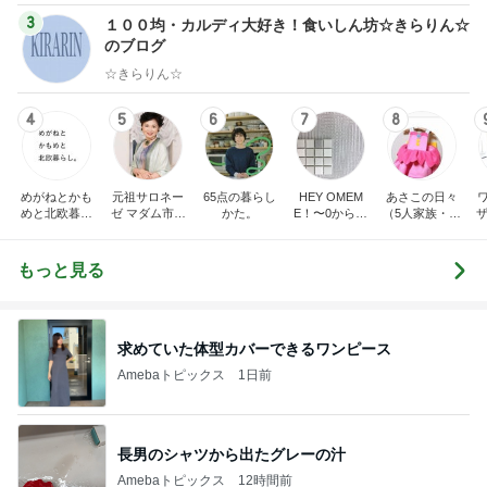
3
１００均・カルディ大好き！食いしん坊☆きらりん☆
のブログ
☆きらりん☆
4
5
6
7
8
めがねとかも
元祖サロネー
65点の暮らし
HEY OMEM
あさこの日々
めと北欧暮ら
ゼ マダム市川
かた。
E！〜0からの
（5人家族・投
ザ
し
のほのぼのブ
家づくり〜
資・家計簿・
納
ログ
雑貨）
もっと見る
求めていた体型カバーできるワンピース
Amebaトピックス
1日前
長男のシャツから出たグレーの汁
Amebaトピックス
12時間前