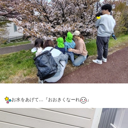
お水をあげて…『おおきくなーれ
』