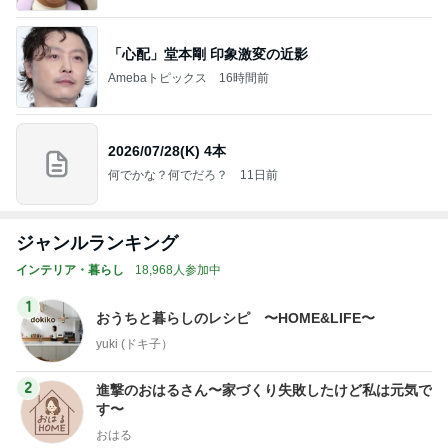
「心配」堂本剛 印象激変の近影
Amebaトピックス
16時間前
2026/07/28(K) 4本
何でかな？何でだろ？
11日前
ジャンルランキング
インテリア・暮らし
18,968人参加中
1
おうちと暮らしのレシピ 〜HOME&LIFE〜
yuki (ドキ子）
2
進撃のおはるさん〜家づくり失敗したけど私は元気で
す〜
おはる