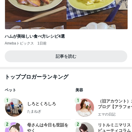
ハムが美味しい食べ方レシピ4選
Amebaトピックス
1日前
記事を読む
トップブロガーランキング
ペット
美容
1
1
（旧アカウント）
しろとくろしろ
ブログ【アラフォ
たまねぎ
社売却セカンドラ
エマの日記
フ】
2
2
母さんは今日も世話を
リトルミニマリス
やく
ビューティコラム 