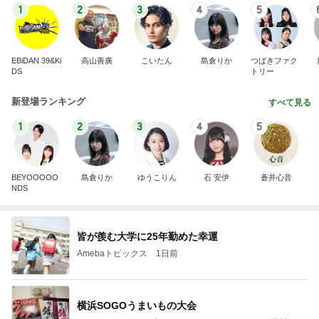
1
2
3
4
5
EBiDAN 39&Ki
高山善廣
こいたん
島倉りか
つばきファク
DS
トリー
新登場ランキング
すべて見る
1
2
3
4
5
BEYOOOOO
島倉りか
ゆうこりん
石 安伊
蒼井心音
NDS
皆が羨む大学に25年勤めた幸運
Amebaトピックス
1日前
横浜SOGOうまいもの大会