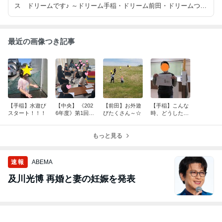
ス ドリームです♪ ～ドリーム手稲・ドリーム前田・ドリームつば
さ・ドリーム中央～ ４事業所での療育の様子や発達についてのア
レコレを発信していきます♪
最近の画像つき記事
【手稲】水遊び
【中央】 《202
【前田】お外遊
【手稲】こんな
スタート！！！
6年度》第1回ペ
びたくさん～☆
時、どうしたら
アレントトレー
いいの？
ニング〜こころ
の土台作り〜
もっと見る
速報
ABEMA
及川光博 再婚と妻の妊娠を発表