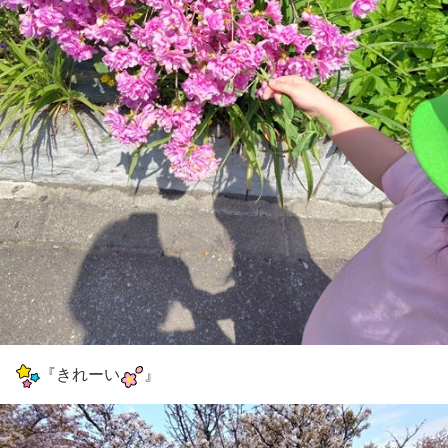
『きれーい
』