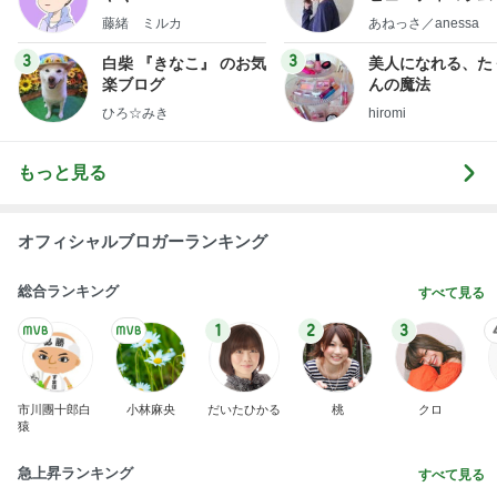
little minimalist'
藤緒 ミルカ
あねっさ／anessa
uty colum
3
3
白柴 『きなこ』 のお気
美人になれる、た
楽ブログ
んの魔法
ひろ☆みき
hiromi
もっと見る
オフィシャルブロガーランキング
総合ランキング
すべて見る
1
2
3
市川團十郎白
小林麻央
だいたひかる
桃
クロ
猿
急上昇ランキング
すべて見る