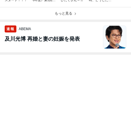
スタート！！！
6年度》第1回ペ
びたくさん～☆
時、どうしたら
アレントトレー
いいの？
ニング〜こころ
の土台作り〜
もっと見る
速報
ABEMA
及川光博 再婚と妻の妊娠を発表