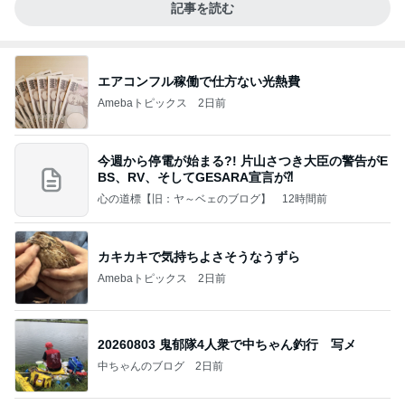
記事を読む
エアコンフル稼働で仕方ない光熱費
Amebaトピックス
2日前
今週から停電が始まる?! 片山さつき大臣の警告がE
BS、RV、そしてGESARA宣言が⁈
心の道標【旧：ヤ～ベェのブログ】
12時間前
カキカキで気持ちよさそうなうずら
Amebaトピックス
2日前
20260803 鬼郁隊4人衆で中ちゃん釣行 写メ
中ちゃんのブログ
2日前