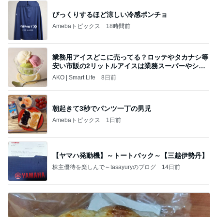
びっくりするほど涼しい冷感ポンチョ
Amebaトピックス
18時間前
業務用アイスどこに売ってる？ロッテやタカナシ等
安い市販の2リットルアイスは業務スーパーやシャ
トレ
AKO | Smart Life
8日前
朝起きて3秒でパンツ一丁の男児
Amebaトピックス
1日前
【ヤマハ発動機】～トートバック～【三越伊勢丹】
株主優待を楽しんで～tasayuryのブログ
14日前