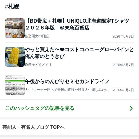
#
札幌
【BD帯広＋札幌】UNIQLO北海道限定Tシャツ
２０２６年版 ＠東急百貨店
強烈雨女の日記
2026年8月7日
やっと買えた〜❤️コストコハニーグローパインと
俺ん家のとうきび
道産子どすどす！
2026年8月7日
午後からのんびりセミセカンドライフ
人生4コーナー回って最後の直線〜残り人生楽しみたい
2026年8月7日
このハッシュタグの記事を見る
芸能人・有名人ブログ TOPへ