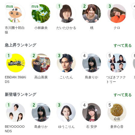
1
2
3
市川團十郎白
小林麻央
だいたひかる
桃
クロ
猿
急上昇ランキング
すべて見る
1
2
3
4
5
EBiDAN 39&Ki
高山善廣
こいたん
島倉りか
つばきファク
DS
トリー
新登場ランキング
すべて見る
1
2
3
4
5
BEYOOOOO
島倉りか
ゆうこりん
石 安伊
蒼井心音
NDS