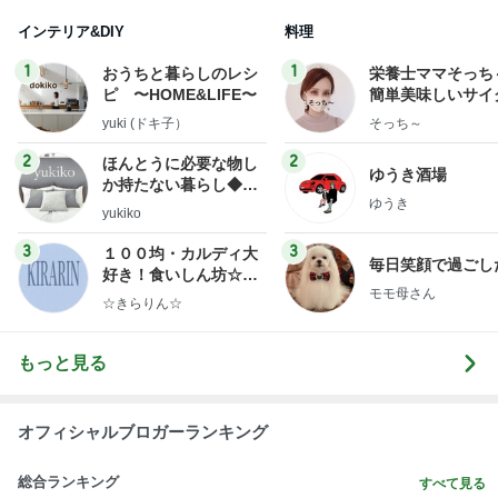
インテリア&DIY
料理
1
1
おうちと暮らしのレシ
栄養士ママそっち
ピ 〜HOME&LIFE〜
簡単美味しいサイ
献立
yuki (ドキ子）
そっち～
2
2
ほんとうに必要な物し
ゆうき酒場
か持たない暮らし◆Ke
ゆうき
ep Life Simple◆〜イ
yukiko
ンテリアのきろく〜
3
3
１００均・カルディ大
毎日笑顔で過ごし
好き！食いしん坊☆き
モモ母さん
らりん☆のブログ
☆きらりん☆
もっと見る
オフィシャルブロガーランキング
総合ランキング
すべて見る