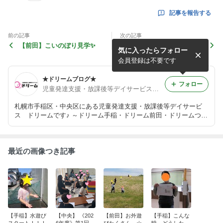
記事を報告する
前の記事
次の記事
【前田】こいのぼり見学✨
春をたのしもう！【つばさ】
気に入ったらフォロー
会員登録は不要です
★ドリームブログ★
フォロー
児童発達支援・放課後等デイサービス ドリーム
札幌市手稲区・中央区にある児童発達支援・放課後等デイサービ
ス ドリームです♪ ～ドリーム手稲・ドリーム前田・ドリームつば
さ・ドリーム中央～ ４事業所での療育の様子や発達についてのア
レコレを発信していきます♪
最近の画像つき記事
【手稲】水遊び
【中央】 《202
【前田】お外遊
【手稲】こんな