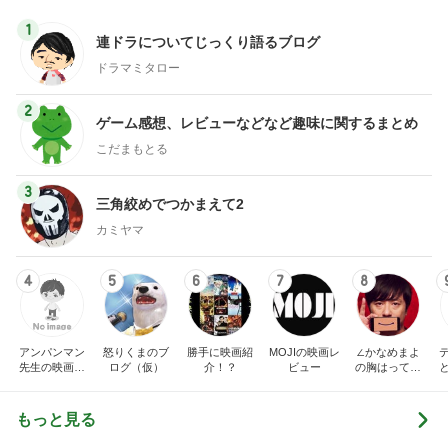
1
連ドラについてじっくり語るブログ
ドラマミタロー
2
ゲーム感想、レビューなどなど趣味に関するまとめ
こだまもとる
3
三角絞めでつかまえて2
カミヤマ
4
5
6
7
8
アンパンマン
怒りくまのブ
勝手に映画紹
MOJIの映画レ
∠かなめまよ
先生の映画講
ログ（仮）
介！？
ビュー
の胸はって行
座
け〜！自信持
って行け〜！
もっと見る