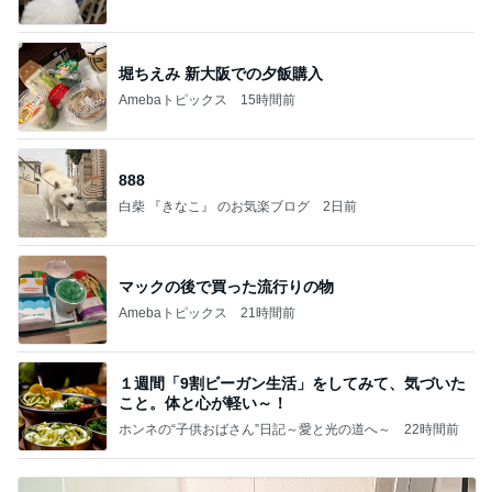
堀ちえみ 新大阪での夕飯購入
Amebaトピックス
15時間前
888
白柴 『きなこ』 のお気楽ブログ
2日前
マックの後で買った流行りの物
Amebaトピックス
21時間前
１週間「9割ビーガン生活」をしてみて、気づいた
こと。体と心が軽い～！
ホンネの“子供おばさん”日記～愛と光の道へ～
22時間前