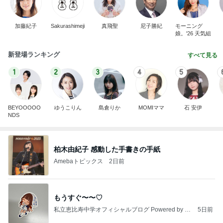
加藤紀子
Sakurashimeji
真飛聖
尼子勝紀
モーニング
娘。'26 天気組
新登場ランキング
すべて見る
1
2
3
4
5
BEYOOOOO
ゆうこりん
島倉りか
MOMIママ
石 安伊
NDS
柏木由紀子 感動した手書きの手紙
Amebaトピックス
2日前
もうすぐ〜〜♡
私立恵比寿中学オフィシャルブログ Powered by A
5日前
meba