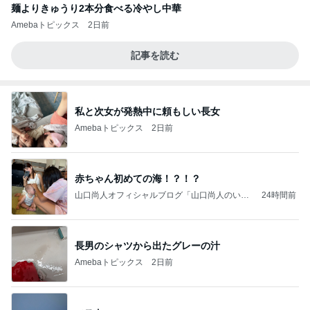
麺よりきゅうり2本分食べる冷やし中華
Amebaトピックス
2日前
記事を読む
私と次女が発熱中に頼もしい長女
Amebaトピックス
2日前
赤ちゃん初めての海！？！？
山口尚人オフィシャルブログ「山口尚人のいき
24時間前
なりパパになったけど美容師も続けてます。」
Powered by Ameba
長男のシャツから出たグレーの汁
Amebaトピックス
2日前