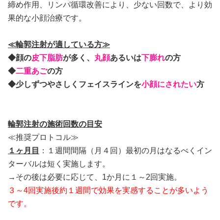
締め作用、リンパ循環改善により、少ない回数で、より効
果的な小顔治療です。
≪輪郭注射が適している方≫
◆顔の
皮下脂肪
が多く、
丸顔
あるいは
下膨れ
の方
◆
二重あ
ご
の方
◆少しずつやさしくフェイスラインを
小顔にされたい
方
輪郭注射の施術回数の目安
≪推奨プロトコル≫
１ヶ月目
：１週間間隔（月４回）最初の月はなるべくイン
ターバルは短く実施します。
→その後は必要に応じて、1か月に１～2回実施。
３～4回実施後約１週間で効果を実感することが多いよう
です。