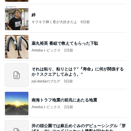
絆
キラキラ輝く君が大好きだよ
6日前
薬丸裕英 番組で教えてもらった下駄
Amebaトピックス
2日前
それは粘り、粘りとは？”『寿命』に何が関係する
か？スクエアしてみよう。”
joji-ikedaのブログ
3日前
南海トラフ地震の前兆にあたる地震
Amebaトピックス
2日前
井の頭公園では麻丘めぐみのデビューシングル「芽
ばえ」のレコードジャケット撮影が行われた