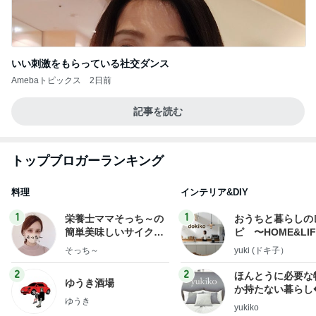
いい刺激をもらっている社交ダンス
Amebaトピックス
2日前
記事を読む
トップブロガーランキング
料理
インテリア&DIY
1
1
栄養士ママそっち～の
おうちと暮らしの
簡単美味しいサイクル
ピ 〜HOME&LI
献立
そっち～
yuki (ドキ子）
2
2
ほんとうに必要な
ゆうき酒場
か持たない暮らし
ゆうき
ep Life Simple
yukiko