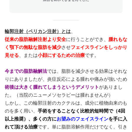
輪郭注射（ペリカン注射）とは
、
従来の脂肪融解注射より安全
に行うことができ、
腫れもな
く顎下の無駄な脂肪を減少
させ
フェイスラインをしっかり
見せる
、または
小顔にするための治療
です。
今までの脂肪融解法
では、脂肪を減少させる効果はそれな
りにありましたが、炎症反応による腫れや痛みが強いため
術後は大きく腫れてしまうというデメリット
がありまし
た。（当院のニューメソセラピーは腫れませんが）
しかし、この輪郭注射のカクテルは、成分に植物由来のも
のを多く用い、
手術をすることなく比較的短時間で（4回
以上推奨）、多くの方に
お
望みのフェイスライン
を手に入
れて頂ける治療
です。単に脂肪溶解作用だけでなく、引き