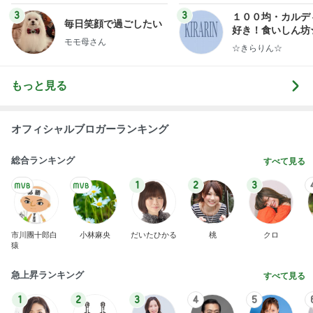
ンテリアのきろく
3
3
１００均・カルデ
毎日笑顔で過ごしたい
好き！食いしん坊
モモ母さん
らりん☆のブログ
☆きらりん☆
もっと見る
オフィシャルブロガーランキング
総合ランキング
すべて見る
1
2
3
市川團十郎白
小林麻央
だいたひかる
桃
クロ
猿
急上昇ランキング
すべて見る
1
2
3
4
5