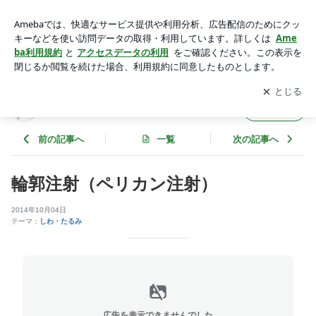
輪郭注射（ペリカン注射） | 肌がキレイになる★ドクター大西
知恵袋
アプリをダウンロードして
ブログの更新通知
を受け取りまし
開く
ょう。
肌がキレイになる★ドクター大西 知恵袋
フォロー
前の記事へ
一覧
次の記事へ
輪郭注射（ペリカン注射）
2014年10月04日
テーマ：
しわ・たるみ
広告を表示できませんでした