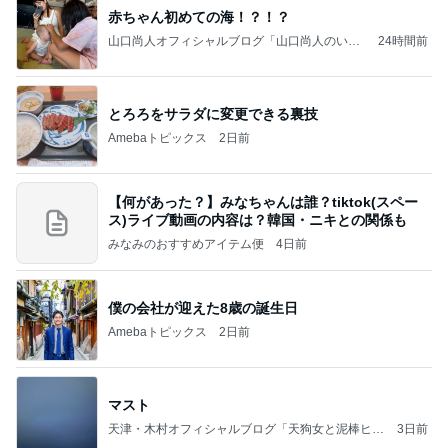
赤ちゃん初めての海！？！？
山口尚人オフィシャルブログ「山口尚人のいき
24時間前
なりパパになったけど美容師も続けてます。」
Powered by Ameba
とろろをサラダに変更できる裏技
Amebaトピックス
2日前
【何があった？】みなちゃんは誰？tiktok(スペー
ス)ライブ動画の内容は？韓国・ニキとの関係も
みなみのおすすめアイテム便
4日前
僕の会社が迎えた8歳の誕生日
Amebaトピックス
2日前
マスト
天津・木村オフィシャルブログ「天狗女と泥棒ヒゲ
3日前
男」Powered by Ameba