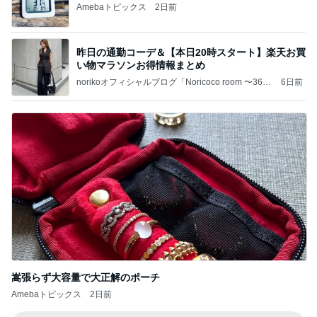
Amebaトピックス
2日前
昨日の通勤コーデ＆【本日20時スタート】楽天お買
い物マラソンお得情報まとめ
norikoオフィシャルブログ「Noricoco room 〜365
6日前
日コーディネート日記〜」Powered by Ameba
嵩張らず大容量で大正解のポーチ
Amebaトピックス
2日前