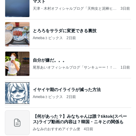
マスト
天津・木村オフィシャルブログ「天狗女と泥棒ヒゲ
3日前
男」Powered by Ameba
とろろをサラダに変更できる裏技
Amebaトピックス
2日前
自分が嫌だ。。。
尾形あいオフィシャルブログ「サンキューー！！尾
1日前
形家です！by嫁」Powered by Ameba
イヤイヤ期のイライラが減った方法
Amebaトピックス
2日前
【何があった？】みなちゃんは誰？tiktok(スペー
ス)ライブ動画の内容は？韓国・ニキとの関係も
みなみのおすすめアイテム便
4日前