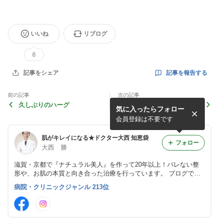
いいね
リブログ
8
記事を報告する
記事をシェア
前の記事
次の記事
久しぶりのハーグ
ミラドライ Ｗ・Ｙさん 治
気に入ったらフォロー
療3か月後（日本女子オープ
ンゴルフ選手権観戦記）
会員登録は不要です
肌がキレイになる★ドクター大西 知恵袋
フォロー
大西 勝
滋賀・京都で『ナチュラル美人』を作って20年以上！バレない整
形や、お肌の本質と向き合った治療を行っています。 ブログで
は、最新の美容業界の情報をイチ早く配信しています。
病院・クリニックジャンル 213位