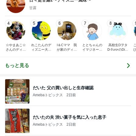
甘露
4
5
6
7
8
☆やまあこ☆
れこたんのデ
I＆Cママ 我
ととちゃんの
高校生Dヲタ
さんのディズ
ィズニー大好
が家のディズ
イマジネーシ
Ꭰ-ᎮꭵꭹꭴのDisn
ニー日記
き♡孫4人
ニー♡ブログ
ョンタイム
eyにっき！！
✎ܚ
もっと見る
だいた 父の買い出しと生存確認
Amebaトピックス
2日前
だいたの夫 渋い菓子を気に入った息子
Amebaトピックス
2日前