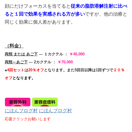
顔にだけフォーカスを当てると
従来の脂肪溶解注射に比べ
ると１回で効果を実感される方が多い
ですが、他の治療と
同じく効果に個人差があります。
（料金）
両頬 または あご下
― １カクテル ：
￥40,000
両頬～あご下
― 2カクテル ：
￥70,000
●
4回セット
は
20％オフ
となります。また5回目以降は1回ずつで
２０％
オフ
となります。
にほんブログ村
にほんブログ村
応援クリックお願いします