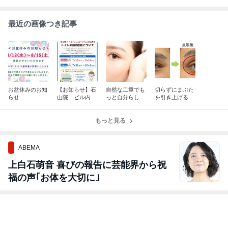
最近の画像つき記事
お盆休みのお知
【お知らせ】石
自然な二重でも
切らずにまぶた
らせ
山院 ビル内ト
っと自分らし
を引き上げる新
イレ改修工事に
く！
しい選択肢「ア
伴うトイレ利用
ップニーク®」
について
もっと見る
ABEMA
上白石萌音 喜びの報告に芸能界から祝
福の声｢お体を大切に｣