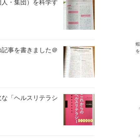
個人・集団）を科学す
蝦
の記事を書きました＠
を
欠な「ヘルスリテラシ