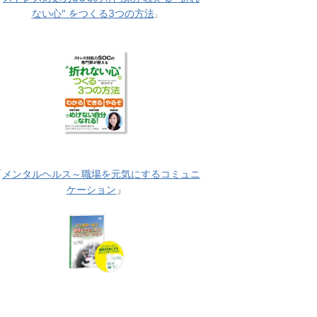
ない心" をつくる3つの方法
」
「
メンタルヘルス～職場を元気にするコミュニ
ケーション
」