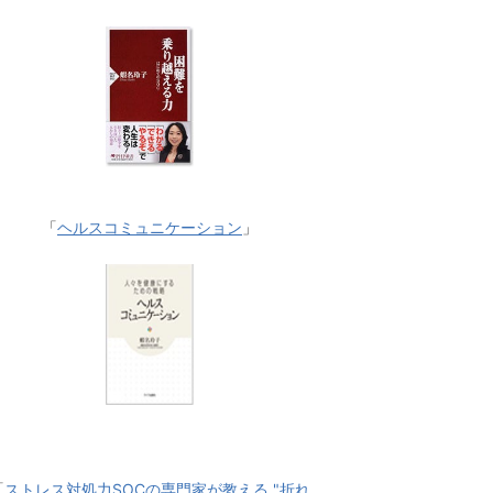
「
ヘルスコミュニケーション
」
「
ストレス対処力SOCの専門家が教える "折れ