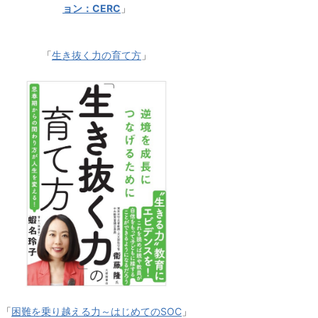
ョン：CERC
」
「
生き抜く力の育て方
」
「
困難を乗り越える力～はじめてのSOC
」