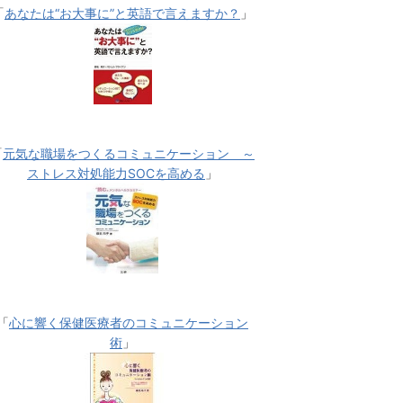
「
あなたは“お大事に”と英語で言えますか？
」
「
元気な職場をつくるコミュニケーション ～
ストレス対処能力SOCを高める
」
「
心に響く保健医療者のコミュニケーション
術
」