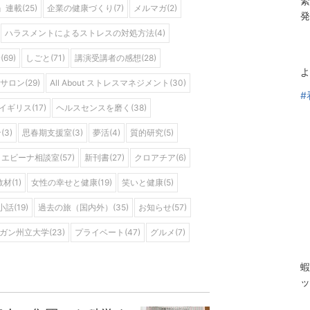
緊
連載(25)
企業の健康づくり(7)
メルマガ(2)
発
ハラスメントによるストレスの対処方法(4)
69)
しごと(71)
講演受講者の感想(28)
よ
サロン(29)
All About ストレスマネジメント(30)
#
イギリス(17)
ヘルスセンスを磨く(38)
3)
思春期支援室(3)
夢活(4)
質的研究(5)
エビーナ相談室(57)
新刊書(27)
クロアチア(6)
教材(1)
女性の幸せと健康(19)
笑いと健康(5)
話(19)
過去の旅（国内外）(35)
お知らせ(57)
ガン州立大学(23)
プライベート(47)
グルメ(7)
蝦
ッ