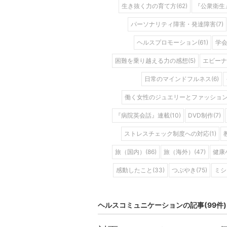
生き抜く力の育て方(62)
『公衆衛生』
パーソナリティ障害・発達障害(7)
ヘルスプロモーション(61)
学会(
困難を乗り越える力の感想(5)
エビーナ
日常のマインドフルネス(6)
働く女性のジュエリーとファッション(
『病院英会話』連載(10)
DVD制作(7)
ストレスチェック制度への対応(1)
旅（国内）(86)
旅（海外）(47)
健康小
感動したこと(33)
つぶやき(75)
ミシ
ヘルスコミュニケーションの記事(99件)