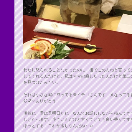
わたし怒られることなかったのに 後でごめんねと言って
してくれるんだけど、私はママの癒しだったんだけど第二
を見つけたみたい。
それは小さな庭に成ってる🍓イチゴさんです 又なってる
😆💕✨ありがとう
頂戴ね 君は又明日だね なんてお話ししながら積んでき
しとたべます。小さいんだけど甘くてとても良い香りです
ほっとする これが癒しなんだね～☺️