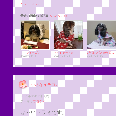
もっと見る >>
最近の画像つき記事
もっと見る >>
小さなイチゴ。
ネットでセトカ
2年目の桜と10年目の桜さん はぁ。
2021-05-11
2021-04-04
2021-03-30
小さなイチゴ。
2021年05月11日(火)
テーマ：
ブログ
は～いドラミです。