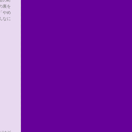
の裏を
「やめ
んなに