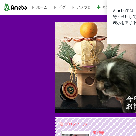
ホーム
ピグ
アメブロ
介護経験がなく危機
道成寺のブログ
プロフィール
道成寺