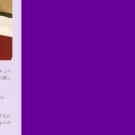
チュウ
の癒し
ね。
てわた
なんか