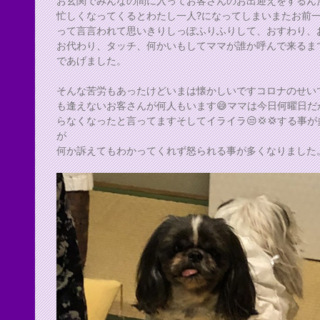
お玄関でみんなの間に入ってお客さんのお出迎えをするん
忙しくなってくるとわたし一人?になってしまいまたお前一
って言言われて思いきりしっぽふりふりして、おすわり、
お代わり、タッチ、何かいもしてママが誰か呼んで来るま
であげました。
そんな苦労もあったけどいまは懐かしいですコロナのせい
も逢えないお客さんが何人もいます😅ママは今日何曜日だ
らなくなったと言ってますそしてイライラ😒💢💢する事が
が
何か訴えてもわかってくれず怒られる事が多くなりました