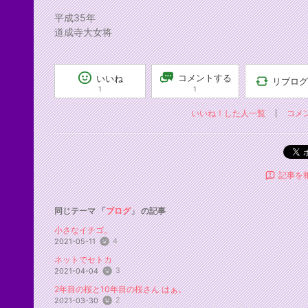
平成35年
道成寺大女将
コメントする
いいね
リブログ
1
1
いいね！した人一覧
コメ
記事を
同じテーマ 「
ブログ
」 の記事
小さなイチゴ。
4
2021-05-11
ネットでセトカ
3
2021-04-04
2年目の桜と10年目の桜さん はぁ。
2
2021-03-30