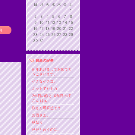
日
月
火
水
木
金
土
1
2
3
4
5
6
7
8
9
10
11
12
13
14
15
16
17
18
19
20
21
22
覧
23
24
25
26
27
28
29
30
31
最新の記事
新年あけましておめでと
うございます。
小さなイチゴ。
ネットでセトカ
2年目の桜と10年目の桜
さん はぁ。
桜さん可哀想そう
お酉さま。
秋祭り
秋だと言うのに。