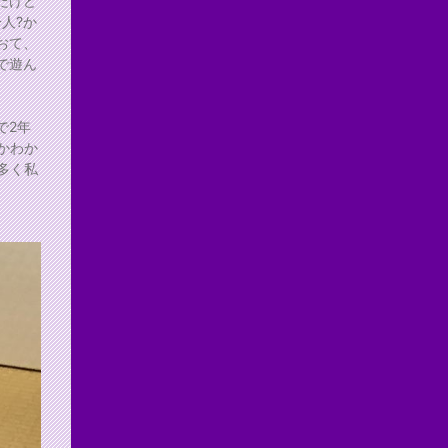
だけど
人?か
おて、
で遊ん
で2年
かわか
多く私
。