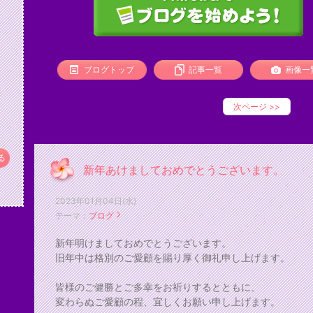
ブログトップ
記事一覧
画像一
次ページ
>>
る
新年あけましておめでとうございます。
2023年01月04日(水)
テーマ：
ブログ
新年明けましておめでとうございます。
旧年中は格別のご愛顧を賜り厚く御礼申し上げます。
皆様のご健勝とご多幸をお祈りするとともに、
変わらぬご愛顧の程、宜しくお願い申し上げます。