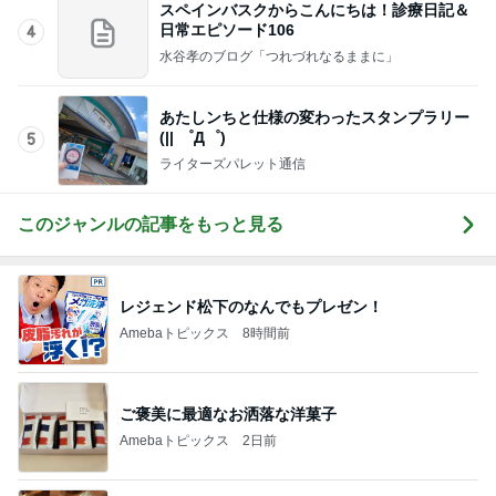
スペインバスクからこんにちは！診療日記＆
日常エピソード106
4
水谷孝のブログ「つれづれなるままに」
あたしンちと仕様の変わったスタンプラリー
(|| ゜Д゜)
5
ライターズパレット通信
このジャンルの記事をもっと見る
レジェンド松下のなんでもプレゼン！
Amebaトピックス
8時間前
ご褒美に最適なお洒落な洋菓子
Amebaトピックス
2日前