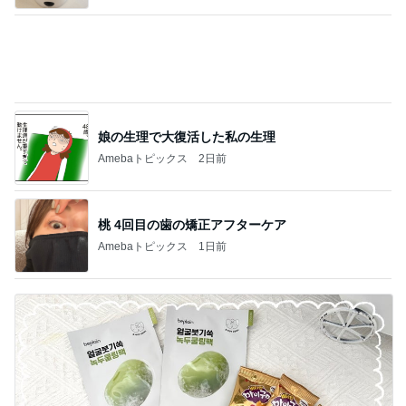
友達から貰った韓国の美味しいお菓子
Amebaトピックス
2日前
記事を読む
トリミング後のモデル体型な後ろ姿
Amebaトピックス
22時間前
小原 声変わり前の長男の声を保存
Amebaトピックス
2日前
細川直美 友人にスカルプケア用品