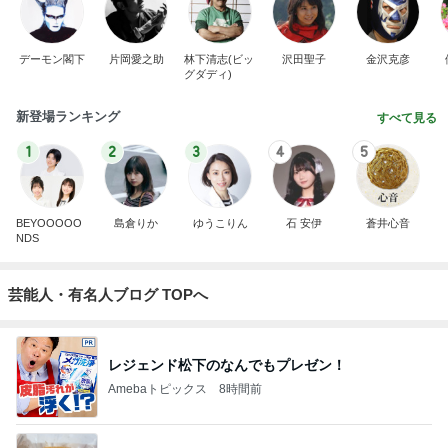
デーモン閣下
片岡愛之助
林下清志(ビッ
沢田聖子
金沢克彦
グダディ)
新登場ランキング
すべて見る
1
2
3
4
5
BEYOOOOO
島倉りか
ゆうこりん
石 安伊
蒼井心音
NDS
芸能人・有名人ブログ TOPへ
レジェンド松下のなんでもプレゼン！
Amebaトピックス
8時間前