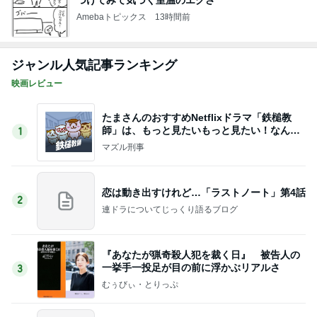
Amebaトピックス
13時間前
ジャンル人気記事ランキング
映画レビュー
たまさんのおすすめNetflixドラマ「鉄槌教
師」は、もっと見たいもっと見たい！なんで1
1
0話完？
マズル刑事
恋は動き出すけれど…「ラストノート」第4話
2
連ドラについてじっくり語るブログ
『あなたが猟奇殺人犯を裁く日』 被告人の
一挙手一投足が目の前に浮かぶリアルさ
3
むぅびぃ・とりっぷ