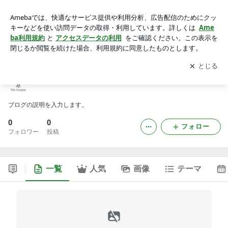
doublebarreloutfittersのブログ
アプリをダウンロードして
ブログの更新通知
を受け取りまし
開く
ょう。
doublebarreloutfittersのブログ
ブログの説明を入力します。
0
0
フォロー
フォロワー
投稿
一覧
人気
画像
テーマ