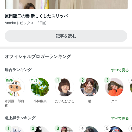
原田龍二の妻 新しくしたスリッパ
Amebaトピックス
2日前
記事を読む
オフィシャルブロガーランキング
総合ランキング
すべて見る
1
2
3
市川團十郎白
小林麻央
だいたひかる
桃
クロ
猿
急上昇ランキング
すべて見る
1
2
3
4
5