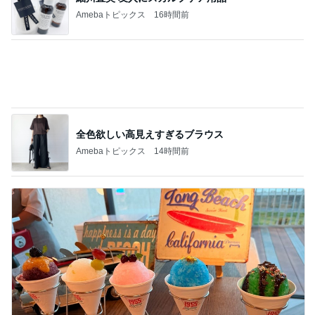
新登場したカフェテリアの夏メニュー
Amebaトピックス
15時間前
記事を読む
高騰し注文できなくなった帆立
Amebaトピックス
2日前
皆が羨む大学に25年勤めた幸運
Amebaトピックス
14時間前
ビュッフェで爆食いした高級品
Amebaトピックス
23時間前