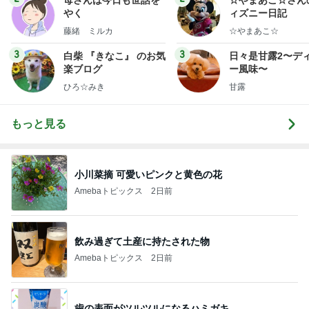
母さんは今日も世話を
☆やまあこ☆さん
やく
ィズニー日記
藤緒 ミルカ
☆やまあこ☆
3
3
白柴 『きなこ』 のお気
日々是甘露2〜デ
楽ブログ
ー風味〜
ひろ☆みき
甘露
もっと見る
小川菜摘 可愛いピンクと黄色の花
Amebaトピックス
2日前
飲み過ぎて土産に持たされた物
Amebaトピックス
2日前
歯の表面がツルツルになるハミガキ