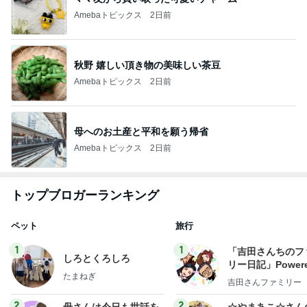
Amebaトピックス
2日前
秋野 嬉しい頂き物の美味しい茶豆
Amebaトピックス
2日前
母へのお土産と平和を願う帰省
Amebaトピックス
2日前
トップブロガーランキング
ペット
旅行
1
1
「吉田さんちのフ
しろとくろしろ
リー日記」Powere
たまねぎ
y Ameba 吉田さ
吉田さんファミリー
ミリーオフィシャ
ログ
2
2