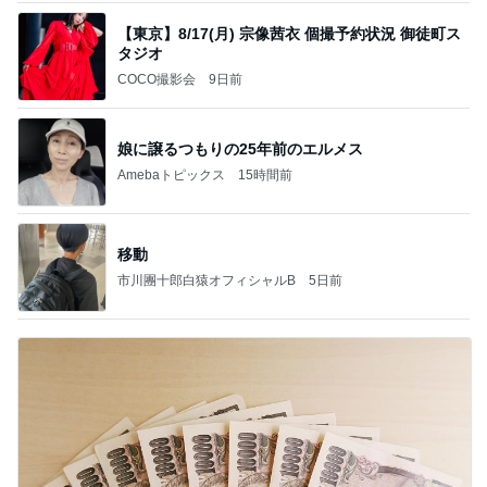
【東京】8/17(月) 宗像茜衣 個撮予約状況 御徒町ス
タジオ
COCO撮影会
9日前
娘に譲るつもりの25年前のエルメス
Amebaトピックス
15時間前
移動
市川團十郎白猿オフィシャルB
5日前