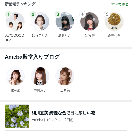
新登場ランキング
すべて見る
1
2
3
4
5
BEYOOOOO
ゆうこりん
島倉りか
石 安伊
蒼井心音
NDS
Ameba殿堂入りブログ
北斗晶
中川翔子
辻希美
細川直美 綺麗な色で目に涼しい花
Amebaトピックス
2日前