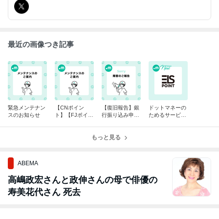
最近の画像つき記事
緊急メンテナン
【CNポイン
【復旧報告】銀
ドットマネーの
スのお知らせ
ト】【FJポイン
行振り込み申請
ためるサービス
ト】【Spoon】
について
に「TERASEL
システムメンテ
でんき」が追加
ナンスに伴う交
もっと見る
されました！
換停止のお知ら
せ
ABEMA
高嶋政宏さんと政伸さんの母で俳優の
寿美花代さん 死去