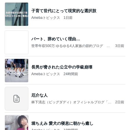
子育て世代にとって現実的な選択肢
Amebaトピックス
1日前
パート、辞めていく理由…
世帯年収500万 ゆるゆる4人家族の節約ブログ 〜
3日前
ケチ旦那と金銭感覚マヒ嫁の日々〜
長男が脅された公立中の学級崩壊
Amebaトピックス
24時間前
厄介な人
林下清志（ビッグダディ）オフィシャルブログ「俺
2日前
の米粒」Powered by Ameba
堀ちえみ 愛犬の寝息に朝から癒し