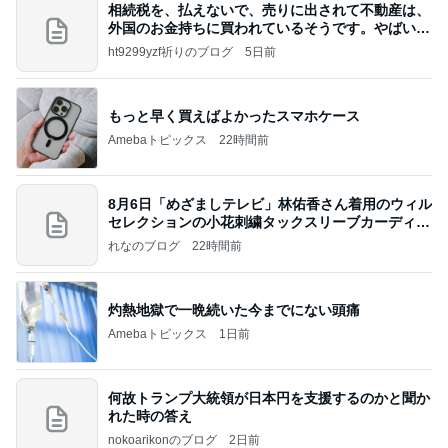
相続税を、払えないで、売りに出されて不動産は、
外国のお金持ちに買われているそうです。やばいで
すよ
ht9299yzf祈りのブログ
5日前
もっと早く買えばよかったスマホケース
Amebaトピックス
22時間前
8月6日「めざましテレビ」林佑香さん着用のウィル
セレクションの小花刺繍タックスリーブカーディガ
ン
れなのブログ
22時間前
灼熱地獄で一晩続いた今までにない頭痛
Amebaトピックス
1日前
何故トランプ大統領が日本円を支援するのかと聞か
れた時の答え
nokoarikonのブログ
2日前