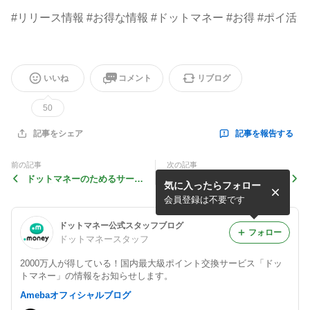
#リリース情報 #お得な情報 #ドットマネー #お得 #ポイ活
いいね
コメント
リブログ
50
記事を報告する
記事をシェア
前の記事
次の記事
ドットマネーのためるサービ
ドットマネーのためるサービ
気に入ったらフォロー
スに「TERASELでんき」が
スに「VETPEER（ベットピ
追加されました！
ア）」が追加されました！
会員登録は不要です
ドットマネー公式スタッフブログ
フォロー
ドットマネースタッフ
2000万人が得している！国内最大級ポイント交換サービス「ドッ
トマネー」の情報をお知らせします。
Amebaオフィシャルブログ