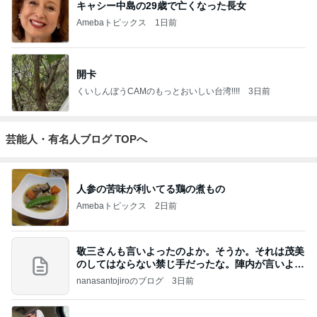
キャシー中島の29歳で亡くなった長女
Amebaトピックス
1日前
開卡
くいしんぼうCAMのもっとおいしい台湾!!!!
3日前
芸能人・有名人ブログ TOPへ
人参の苦味が利いてる鶏の煮もの
Amebaトピックス
2日前
敬三さんも言いよったのよか。そうか。それは茂美
のしてはならない禁じ手だったな。陣内が言いよる
のよ
nanasantojiroのブログ
3日前