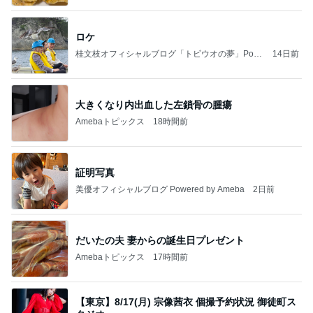
ロケ
桂文枝オフィシャルブログ「トビウオの夢」Pow
14日前
ered by Ameba
大きくなり内出血した左鎖骨の腫瘍
Amebaトピックス
18時間前
証明写真
美優オフィシャルブログ Powered by Ameba
2日前
だいたの夫 妻からの誕生日プレゼント
Amebaトピックス
17時間前
【東京】8/17(月) 宗像茜衣 個撮予約状況 御徒町ス