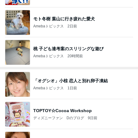
モト冬樹 葉山に行き疲れた愛犬
Amebaトピックス
2日前
桃 子ども達考案のスリリングな遊び
Amebaトピックス
20時間前
「オグシオ」小椋 恋人と別れ卵子凍結
Amebaトピックス
1日前
TOPTOY☆Cocoa Workshop
ディズニーファン Dのブログ
9日前