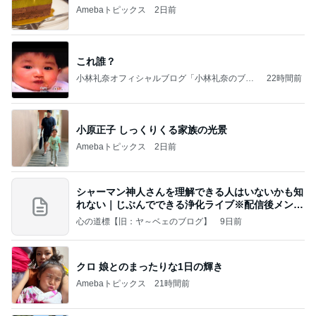
Amebaトピックス
2日前
これ誰？
小林礼奈オフィシャルブログ「小林礼奈のブー
22時間前
ブーブログ」Powered by Ameba
小原正子 しっくりくる家族の光景
Amebaトピックス
2日前
シャーマン神人さんを理解できる人はいないかも知
れない｜じぶんでできる浄化ライブ※配信後メンバ
ー限
心の道標【旧：ヤ～ベェのブログ】
9日前
クロ 娘とのまったりな1日の輝き
Amebaトピックス
21時間前