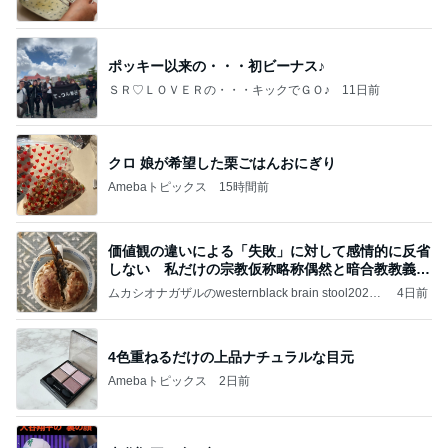
ポッキー以来の・・・初ビーナス♪
ＳＲ♡ＬＯＶＥＲの・・・キックでＧＯ♪
11日前
クロ 娘が希望した栗ごはんおにぎり
Amebaトピックス
15時間前
価値観の違いによる「失敗」に対して感情的に反省
しない 私だけの宗教仮称略称偶然と暗合教教義候
補
ムカシオナガザルのwesternblack brain stool2024
4日前
年（令和6）11月25日以来減酒断煙再開ムカシオナ
ガザル
4色重ねるだけの上品ナチュラルな目元
Amebaトピックス
2日前