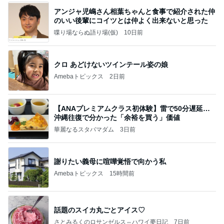
アンジャ児嶋さん相葉ちゃんと食事で紹介された仲
のいい後輩にコイツとは仲よく出来ないと思った
喋り場ならぬ語り場(仮)
10日前
クロ あどけないツインテール姿の娘
Amebaトピックス
2日前
【ANAプレミアムクラス初体験】雷で50分遅延…
沖縄往復で分かった「余裕を買う」価値
華麗なるスタバマダム
3日前
謝りたい義母に喧嘩覚悟で向かう私
Amebaトピックス
15時間前
話題のスイカ丸ごとアイス♡
さとみるくのロサンゼルス⇔ハワイ夢日記
7日前