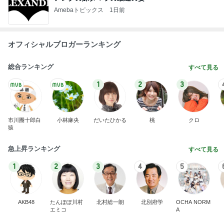
Amebaトピックス
1日前
オフィシャルブロガーランキング
総合ランキング
すべて見る
1
2
3
市川團十郎白
小林麻央
だいたひかる
桃
クロ
猿
急上昇ランキング
すべて見る
1
2
3
4
5
AKB48
たんぽぽ川村
北村総一朗
北別府学
OCHA NORM
エミコ
A