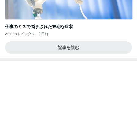
これがとても好きな天丼の味わい
Amebaトピックス
1日前
涅槃寂静をゴールに設定することがなぜ大事なの
か、シンボルを受容可能なメッセージとして投げる
ことが
気功師から見たバレエとヒーリングのコツ～「まと
4日前
いのば」ブログ
だいた 助手席に座りたい息子