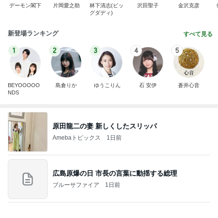
1
2
3
4
5
BEYOOOOO
島倉りか
ゆうこりん
石 安伊
蒼井心音
NDS
原田龍二の妻 新しくしたスリッパ
Amebaトピックス
1日前
広島原爆の日 市長の言葉に動揺する総理
ブルーサファイア
1日前