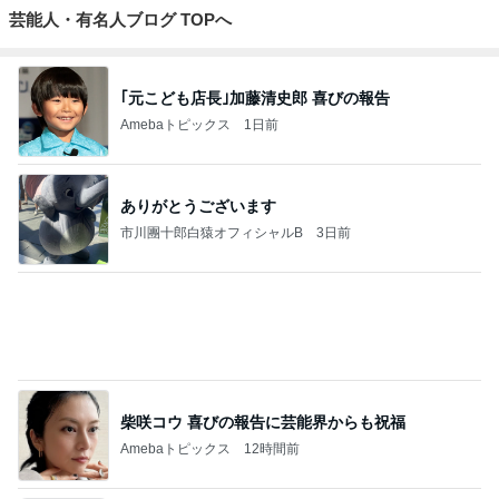
芸能人・有名人ブログ TOPへ
｢元こども店長｣加藤清史郎 喜びの報告
Amebaトピックス
1日前
ありがとうございます
市川團十郎白猿オフィシャルB
3日前
柴咲コウ 喜びの報告に芸能界からも祝福
Amebaトピックス
12時間前
斎藤元彦がぶらぶら動画のアップを止めた
Bank of Dreamの公営競技はどこへ行く
9日前