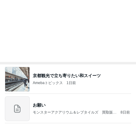
Amebaトピックス
22時間前
力強いジャンプをまるで天上の美しさのように軽や
かに着氷その芸術性によって心奪われる魔法を織り
なす
フィギュアスケート応援（くまはともだち）
2日前
買うか迷い我慢した人気のバッグ
Amebaトピックス
1日前
義母は観念した？
トンデモ義母ンヌからのストレスがヤバい。
2日前
俺のせいで彼女が辛かったとの話
Amebaトピックス
1日前