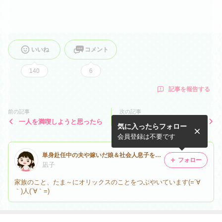
ズ 黒 ハニー 使い捨て 送料無料 cicibella
いいね
コメント
140
6
記事を報告する
前の記事
次の記事
一人を満喫しようと思ったら
仲良し姉弟
気に入ったらフォロー
会員登録は不要です
単身赴任中の夫や嫁いだ娘＆社会人息子をゆる～く応援するブログ
フォロー
凪子
家族のこと、たま～にオリックスのことをつぶやいています(=´∀
｀)人(´∀｀=)