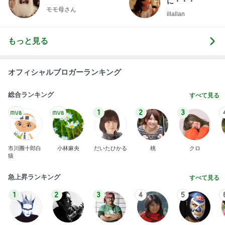
オフィシャルブロガーランキング
総合ランキング
すべて見る
1
2
3
市川團十郎白
小林麻央
だいたひかる
桃
クロ
猿
急上昇ランキング
すべて見る
1
2
3
4
5
デーモン閣下
片岡愛之助
林下清志(ビッ
沢田聖子
金沢克彦
グダディ)
新登場ランキング
すべて見る