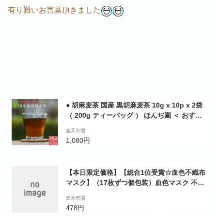
有り難いお言葉頂きました
● 胡麻麦茶 国産 黒胡麻麦茶 10g x 10p x 2袋
（ 200g ティーバッグ ） ほんぢ園 ＜ おすす
め 血圧測定 ペットボトルよりお得！ ごま麦
楽天市場
茶 ゴマ麦茶 胡麻 血圧 麦茶 下げる お茶 飲み
1,080円
物 ノンカフェイン ＞ ／セ／
【本日限定価格】【総合1位受賞☆血色不織布
マスク】（17枚ずつ個包装）血色マスク 不織
布 カラー 血色カラー マスク 50枚+1 夏用マ
楽天市場
スク 不織布 在庫あり 耳が痛くならない 両面
478円
同色 不織布マスク ライラックアッシュ ロー