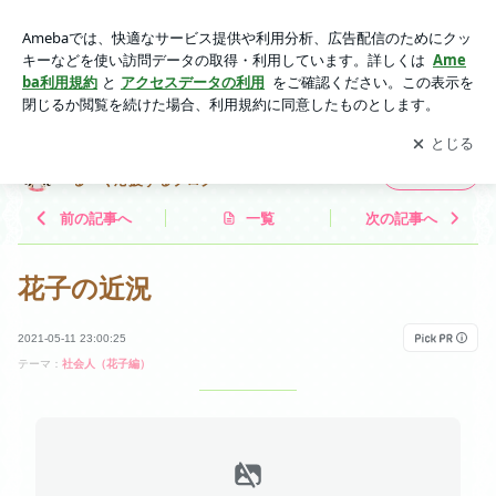
花子の近況 | 単身赴任中の夫や嫁いだ娘＆社会人息子をゆる～
く応援するブログ
アプリをダウンロードして
ブログの更新通知
を受け取りまし
開く
ょう。
単身赴任中の夫や嫁いだ娘＆社会人息子をゆ
フォロー
る～く応援するブログ
前の記事へ
一覧
次の記事へ
花子の近況
2021-05-11 23:00:25
テーマ：
社会人（花子編）