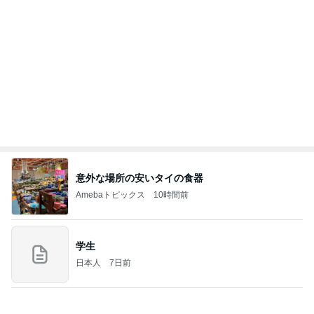
Amebaトピックス
1日前
夫とファミレスで晩ごはん
武東由美オフィシャルブログ「MOTOちゃんとのは
1日前
っぴぃな毎日」Powered by Ameba
びっくりするぐらい美味しいかき氷
Amebaトピックス
1日前
同じ夢
四コマ戦士 パパ戦記
10日前
親友からもらいリピ買いした物
Amebaトピックス
1日前