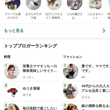
もっと見る
トップブロガーランキング
料理
ファッション
1
1
栄養士ママそっち～の
妻です。ママです
簡単美味しいサイクル
です。
献立
そっち～
eri.
2
2
40代からの大人
ゆうき酒場
アルを品良く着こ
ゆうき
ファッションブロ
えりん
3
3
銀の滴降る降るま
毎日笑顔で過ごしたい
に・・・
モモ母さん
illallan
もっと見る