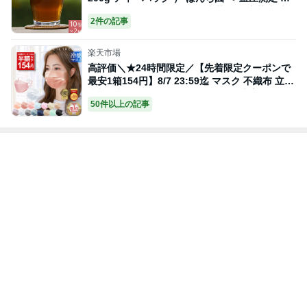
ットボトルよりお得！ ごま麦茶 ゴマ麦茶 胡麻
2件の記事
麦茶 ノンカフェイン ＞ ／セ／
楽天市場
高評価＼★24時間限定／【先着限定クーポンで
最安1箱154円】8/7 23:59迄 マスク 不織布 立体
小顔 ブリーツマスク 不織布マスク 大容量51枚
50件以上の記事
立体マスク 4層構造 20枚 バイカラーマスク カ
ラーマスク血色 3Dマスク cicibella シシベラ 冷
感マスク 夏用マスク 花粉 マスク