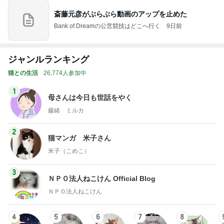
ジャンルランキング
猫との生活
26,774人参加中
1
母さんは今日も世話をやく
藤緒 ミルカ
2
猫マンガ 米子さん
米子（こめこ）
3
ＮＰＯ法人ねこけん Official Blog
ＮＰＯ法人ねこけん
4
5
6
7
8
ファーブル家
まだらダラダ
社)アニマルエ
うちの魔王さ
ごんまるキャ
N
のブログ
ラ猫
イド 事務局＆
ま。
ット
みんなの日記