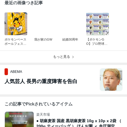
最近の画像つき記事
ポケモンベース
我が家のGW
結婚30周年
【ポケモンG
ボールフェスタi
O】プロ野球12
n京セラ
球団コラボイベ
ント
もっと見る
ABEMA
人気芸人 長男の重度障害を告白
この記事でPickされているアイテム
楽天市場
● 胡麻麦茶 国産 黒胡麻麦茶 10g x 10p x 2袋 （
200g ティーバッグ ） ほんぢ園 ＜ 血圧測定 ペ