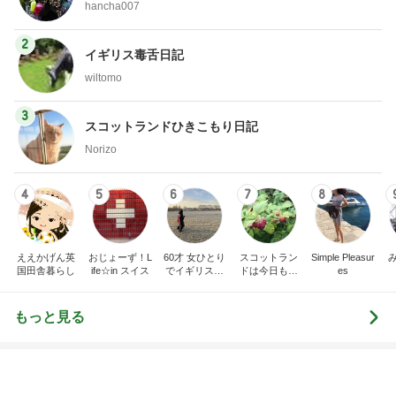
ピ 〜HOME&LIFE〜
です。
yuki (ドキ子）
eri.
2
2
ほんとうに必要な物し
40代からの大人
か持たない暮らし◆Ke
アルを品良く着こ
ep Life Simple◆〜イ
ファッションブロ
yukiko
えりん
ンテリアのきろく〜
3
3
１００均・カルディ大
銀の滴降る降るま
好き！食いしん坊☆き
に・・・
らりん☆のブログ
☆きらりん☆
illallan
もっと見る
オフィシャルブロガーランキング
総合ランキング
すべて見る
1
2
3