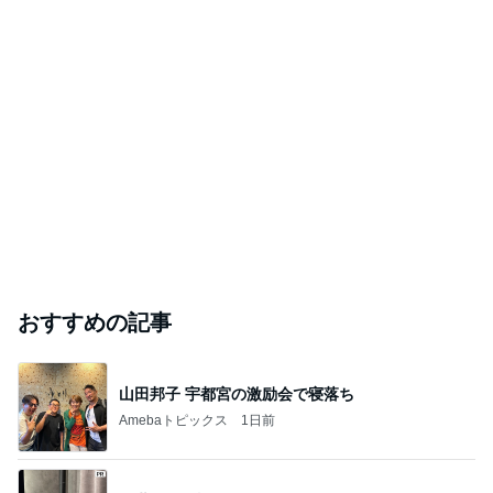
とりっこの懸賞生活サイコー！
2026年8月5日
津島神社 愛知県 豊田市 御朱印
雅な御朱印情報
2026年8月5日
このハッシュタグの記事を見る
芸能人・有名人ブログ TOPへ
「誰だか分からない」激変した今の姿
Amebaトピックス
1日前
TOPTOY☆Cocoa Workshop
ディズニーファン Dのブログ
8日前