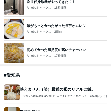
本田真凜 喜びの報告に祝福と反響
Amebaトピックス
1日前
開卡
くいしんぼうCAMのもっとおいしい台湾!!!!
2日前
ジャンルランキング
ヨーロッパからお届け
6,539人参加中
1
ロンドンあれこれ
hancha007
2
イギリス毒舌日記
wiltomo