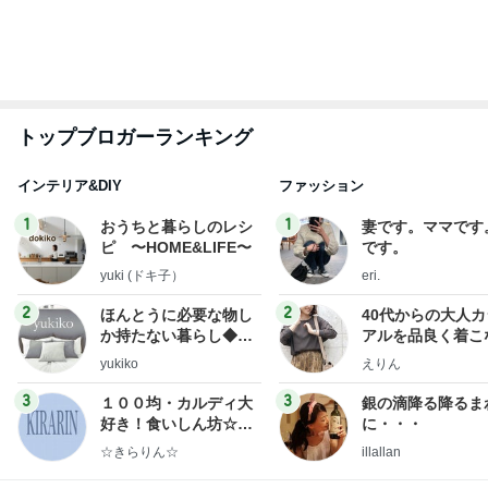
月々約5万円の9K間取りの戸建て
Amebaトピックス
1日前
TOPTOY☆Cocoa Workshop
ディズニーファン Dのブログ
8日前
川崎麻世 松居直美が妻の店を訪問
Amebaトピックス
1日前
有名なのかな！？
だいたひかるオフィシャルブログ Powered by Ame
2日前
ba