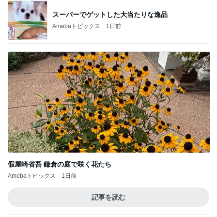
Amebaトピックス
2日前
8月2日放送のTBS「週刊さんまとマツコ」先週に引
き続き出演します♪
植草美幸オフィシャルブログ Powered by Ameba
5日前
だいた 息子が1番好きなパジャマ
Amebaトピックス
2日前
開卡
くいしんぼうCAMのもっとおいしい台湾!!!!
2日前