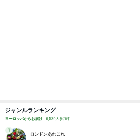
假屋崎省吾 鎌倉の庭で咲く花たち
Amebaトピックス
1日前
記事を読む
トップブロガーランキング
インテリア&DIY
ファッション
1
1
おうちと暮らしのレシ
妻です。ママです