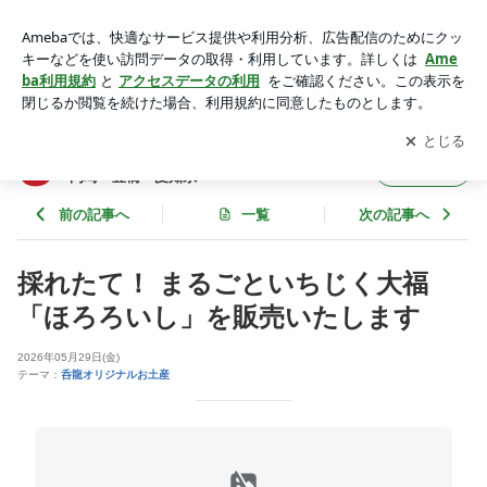
採れたて！ まるごといちじく大福「ほろろいし」を販売いた
します | 料理旅館呑龍の豆女将ブログ／豊川・蒲郡・岡崎・豊
アプリをダウンロードして
ブログの更新通知
を受け取りまし
開く
橋・愛知県
ょう。
料理旅館呑龍の豆女将ブログ／豊川・蒲郡・
フォロー
岡崎・豊橋・愛知県
前の記事へ
一覧
次の記事へ
採れたて！ まるごといちじく大福
「ほろろいし」を販売いたします
2026年05月29日(金)
テーマ：
呑龍オリジナルお土産