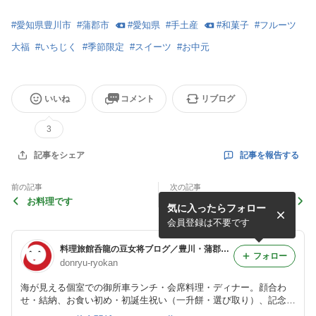
#
愛知県豊川市
#
蒲郡市
#
愛知県
#
手土産
#
和菓子
#
フルーツ
大福
#
いちじく
#
季節限定
#
スイーツ
#
お中元
いいね
コメント
リブログ
3
記事を報告する
記事をシェア
前の記事
次の記事
お料理です
仕出し弁当のご注文をありが
気に入ったらフォロー
とうございました
会員登録は不要です
料理旅館呑龍の豆女将ブログ／豊川・蒲郡・岡崎・豊橋・愛知県
フォロー
donryu-ryokan
海が見える個室での御所車ランチ・会席料理・ディナー。顔合わ
せ・結納、お食い初め・初誕生祝い（一升餅・選び取り）、記念
日、ご接待、女子会、法要、忘新年会、歓送迎会、ご宿泊等でご利