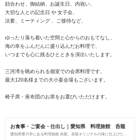
顔合わせ、御結納、お誕生日、内祝い、
大切な人との記念日 や 女子会、
法要、ミーティング 、ご接待など、
ゆったり落ち着いた空間と心からのおもてなし、
海の幸をふんだんに盛り込んだお料理で、
いつまでも心に残るひとときを演出いたします。
三河湾を眺められる個室での会席料理です。
最大120名様までの大小宴会場もございます。
椅子席・座布団のお席をお選びいただけます。
お食事・ご宴会・仕出し｜愛知県 料理旅館 呑龍
愛知県豊川市にある料理旅館 呑龍。呑龍オリジナルの味に仕上げた三河の味の一つ、「八丁味噌」を始め、濃厚な味わいの金目鯛姿煮、コクのある鴨鍋、伊勢海老・鮑・ズワイガニなど三河の味覚でおもてなし。館内には岩風呂と総檜風呂の内湯、会社接待、忘・新年会、歓送迎会、会席、慶事、法事などにご利用できる宴会場がございます。皆様のご予約をお得なプランでお待ちしております。