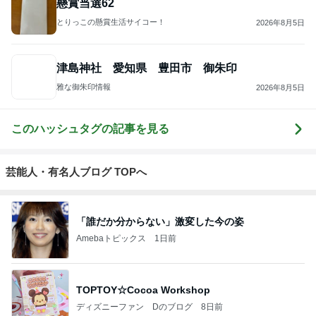
3
スコットランドひきこもり日記
Norizo
4
5
6
7
8
ええかげん英
おじょーず！L
60才 女ひとり
スコットラン
Simple Pleasur
国田舎暮らし
ife☆in スイス
でイギリスに
ドは今日も曇
es
移住
り空
もっと見る
真野恵里菜 撮りたくなった空の写真
Amebaトピックス
1日前
娘は念願のかき氷で私は売り切れ
Amebaトピックス
1日前