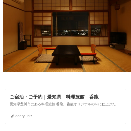
ご宿泊・ご予約｜愛知県 料理旅館 呑龍
愛知県豊川市にある料理旅館 呑龍。呑龍オリジナルの味に仕上げた三河の味の一つ、「八丁味噌」を始め、濃厚な味わいの金目鯛姿煮、コクのある鴨鍋、伊勢海老・鮑・ズワイガニなど三河の味覚でおもてなし。館内には岩風呂と総檜風呂の内湯、会社接待、忘・新年会、歓送迎会、会席、慶事、法事などにご利用できる宴会場がございます。皆様のご予約をお得なプランでお待ちしております。
donryu.biz