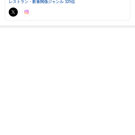
レストラン・飲食関係ジャンル 325位
用いただけます。
最近の画像つき記事
大好評の 「豆腐
豊川いなり心願
呑龍「朝食」体
呑龍のうな重
の八丁味噌田
純米吟醸酒
験プログラム
（7月24日・25
楽」を ご朝食で
「叶」1合サー
特別快眠メニュ
日・26日）ご注
ビス！宿泊プラ
ー
文いただけます
ン
もっと見る
ABEMA
清水アキラ 37歳で急逝した息子 良太郎
さんの死去にコメント